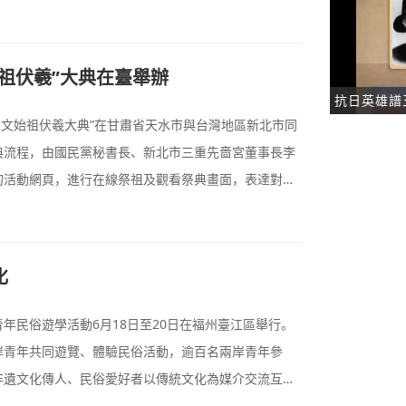
始祖伏羲”大典在臺舉辦
抗日英雄譜
華人文始祖伏羲大典”在甘肅省天水市與台灣地區新北市同
典流程，由國民黨秘書長、新北市三重先嗇宮董事長李
的活動網頁，進行在線祭祖及觀看祭典畫面，表達對人
活動精神，增進兩岸文化流情誼，為兩岸同胞祈福。
化
年民俗遊學活動6月18日至20日在福州臺江區舉行。
岸青年共同遊覽、體驗民俗活動，逾百名兩岸青年參
非遺文化傳人、民俗愛好者以傳統文化為媒介交流互