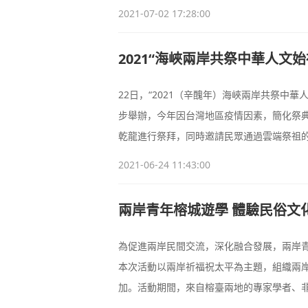
2021-07-02 17:28:00
2021“海峽兩岸共祭中華人文
22日，“2021（辛醜年）海峽兩岸共祭中
步舉辦，今年因台灣地區疫情因素，簡化祭
乾龍進行祭拜，同時邀請民眾通過雲端祭祖
文始祖伏羲的景仰，希冀延續兩岸宗教交流
2021-06-24 11:43:00
兩岸青年榕城遊學 體驗民俗文
為促進兩岸民間交流，深化融合發展，兩岸青
本次活動以兩岸祈福祝太平為主題，組織兩
加。活動期間，來自榕臺兩地的專家學者、
動。