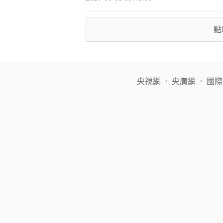
點
央視網
•
央廣網
•
國際