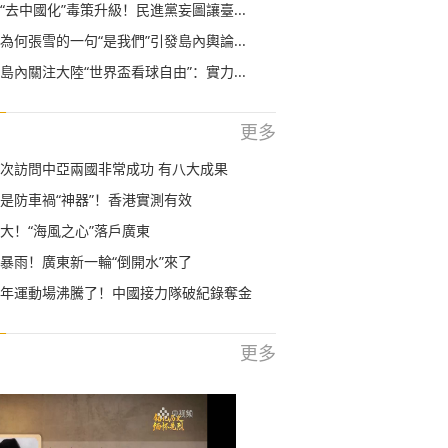
“去中國化”毒策升級！民進黨妄圖讓臺...
為何張雪的一句“是我們”引發島內輿論...
島內關注大陸“世界盃看球自由”：實力...
更多
次訪問中亞兩國非常成功 有八大成果
是防車禍“神器”！香港實測有效
大！“海風之心”落戶廣東
暴雨！廣東新一輪“倒開水”來了
年運動場沸騰了！中國接力隊破紀錄奪金
更多