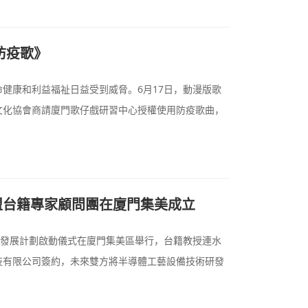
防疫歌》
健康和利益福祉日益受到威脅。6月17日，動漫版歌
文化協會商請廈門歌仔戲研習中心授權使用防疫歌曲，
盟台籍專家顧問團在廈門集美成立
融合發展計劃啟動儀式在廈門集美區舉行，台籍教授連水
技有限公司簽約，未來雙方將半導體工藝設備技術研發