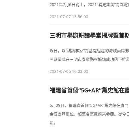
2021年7月6日晚上，2021“看見集美”
2021-07-07 13:36:00
三明市舉辦耕讀學堂揭牌暨首
近日，以“耕讀李家”為基礎組建的海峽兩岸
開班儀式在三明市泰寧縣杉城鎮成功落下帷
2021-07-06 16:03:00
福建省首個“5G+AR”黨史館在
6月29日，福建省首個“5G+AR”黨史館在
余個團體單位、超萬名黨員前來參觀。從今日
觀。