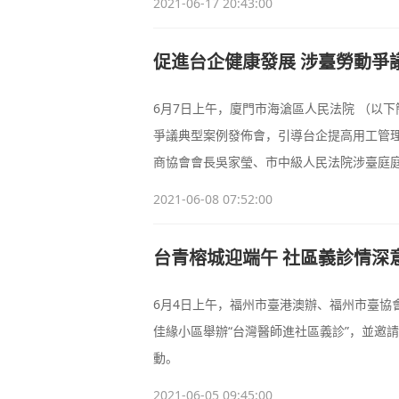
2021-06-17 20:43:00
促進台企健康發展 涉臺勞動爭
6月7日上午，廈門市海滄區人民法院 （以下
爭議典型案例發佈會，引導台企提高用工管
商協會會長吳家瑩、市中級人民法院涉臺庭
佈會，區人大代表、政協委員、台胞調解員、
2021-06-08 07:52:00
台青榕城迎端午 社區義診情深意
6月4日上午，福州市臺港澳辦、福州市臺協
佳緣小區舉辦“台灣醫師進社區義診”，並邀
動。
2021-06-05 09:45:00