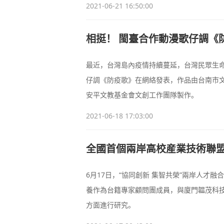
2021-06-21 16:50:00
相挺！ 閩臺合作動漫歌仔調《
最近，台灣島內疫情持續蔓延，台灣民眾生命
仔調《防疫歌》在網絡發表，作品由台南市
安平文教基金會文創工作團隊製作。
2021-06-18 17:03:00
全國首個兩岸高校産業技術聯
6月17日，“協同創新 集智共榮”兩岸人才
養作為台籍專家顧問團成員，與廈門韞茂科
方面進行研究。