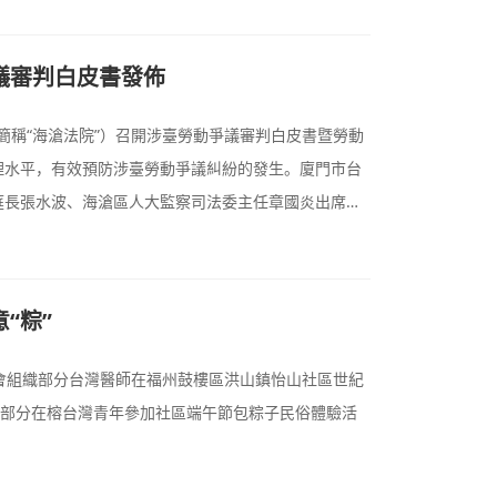
議審判白皮書發佈
簡稱“海滄法院”）召開涉臺勞動爭議審判白皮書暨勞動
理水平，有效預防涉臺勞動爭議糾紛的發生。廈門市台
庭長張水波、海滄區人大監察司法委主任章國炎出席發
台胞陪審員、企業代表等60余人受邀參會。
“粽”
會組織部分台灣醫師在福州鼓樓區洪山鎮怡山社區世紀
請部分在榕台灣青年參加社區端午節包粽子民俗體驗活