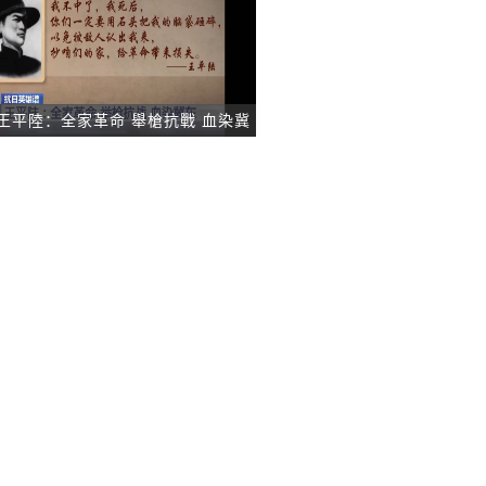
王平陸：全家革命 舉槍抗戰 血染冀
東