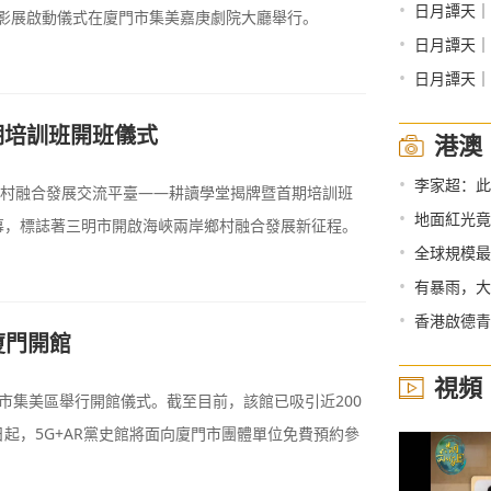
•
日月譚天｜
青春電影展啟動儀式在廈門市集美嘉庚劇院大廳舉行。
•
日月譚天｜
•
日月譚天｜
期培訓班開班儀式
港澳
•
李家超：此
鄉村融合發展交流平臺——耕讀學堂揭牌暨首期培訓班
•
地面紅光竟
幕，標誌著三明市開啟海峽兩岸鄉村融合發展新征程。
•
全球規模最
•
有暴雨，大
•
香港啟德青
廈門開館
視頻
廈門市集美區舉行開館儀式。截至目前，該館已吸引近200
起，5G+AR黨史館將面向廈門市團體單位免費預約參