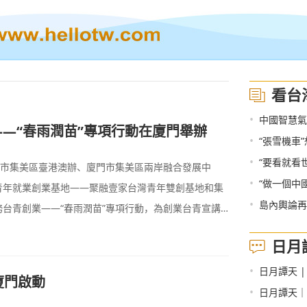
看台
•
中國智慧氣
—“春雨潤苗”專項行動在廈門舉辦
•
“張雪機車
•
“要看就看
門市集美區臺港澳辦、廈門市集美區兩岸融合發展中
•
“做一個中
青年就業創業基地——聚融壹家台灣青年雙創基地和集
•
島內輿論再
台青創業——“春雨潤苗”專項行動，為創業台青宣講
日月
•
日月譚天 |
廈門啟動
•
日月譚天｜