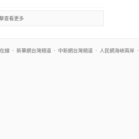
擊查看更多
在線
•
新華網台灣頻道
•
中新網台灣頻道
•
人民網海峽兩岸