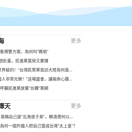
海
更多
象預警方案，為何叫“媽祖”
”想赴臺，民進黨當局又要擋
世界級的！”台灣民眾黨首訪大陸為何直...
國人非常光榮！”這場盛會，讓兩岸心聲...
呼籲民進黨放棄“台獨”黨綱
譚天
更多
 竟稱自己是“北海道子弟”，賴清德何以...
為何一個外國人把自己當成台灣“太上皇”？