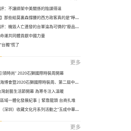
評：不讓綁架中美關係的陰謀得逞
】那些給莫裏森撐腰的西方政客真的是“睜眼瞎”？
評：機毀人亡連發的台軍淪為可憐的“廢品回收站”
命運共同體貢獻中國力量
“台獨”慌了
更多
引領時尚” 2020石獅國際時裝周開幕
暨2020石獅國際時裝周、第二屆中國校園服飾國際博覽會石獅舉辦
上台灣創藝生活節開幕 為寒冬注入溫暖
區域一體化發展紀事 | 緊靠龍頭 台商扎堆
深圳）收藏文化月系列活動之“玉成中華系列展”開展
更多