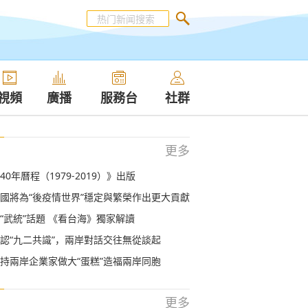
視頻
廣播
服務台
社群
更多
0年曆程（1979-2019）》出版
國將為“後疫情世界”穩定與繁榮作出更大貢獻
“武統”話題 《看台海》獨家解讀
認“九二共識”，兩岸對話交往無從談起
持兩岸企業家做大“蛋糕”造福兩岸同胞
更多