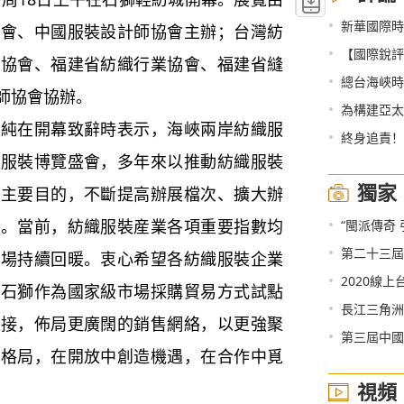
•
新華國際時
協會、中國服裝設計師協會主辦；台灣紡
•
【國際銳評
業協會、福建省紡織行業協會、福建省縫
•
總台海峽時
師協會協辦。
•
為構建亞太
在開幕致辭時表示，海峽兩岸紡織服
•
終身追責！
織服裝博覽盛會，多年來以推動紡織服裝
獨家
為主要目的，不斷提高辦展檔次、擴大辦
•
涵。當前，紡織服裝産業各項重要指數均
“閩派傳奇 
•
第二十三屆海博會
市場持續回暖。衷心希望各紡織服裝企業
•
2020線
好石獅作為國家級市場採購貿易方式試點
•
長江三角洲
對接，佈局更廣闊的銷售網絡，以更強聚
•
第三屆中國（
展格局，在開放中創造機遇，在合作中覓
視頻