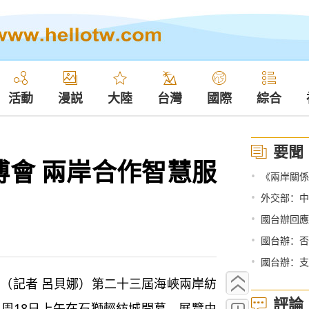
活動
漫説
大陸
台灣
國際
綜合
要聞
博會 兩岸合作智慧服
•
《兩岸關係4
•
外交部：中
•
國台辦回應
•
國台辦：否
•
國台辦：支
（記者 呂貝娜）第二十三屆海峽兩岸紡
評論
裝周18日上午在石獅輕紡城開幕。展覽由