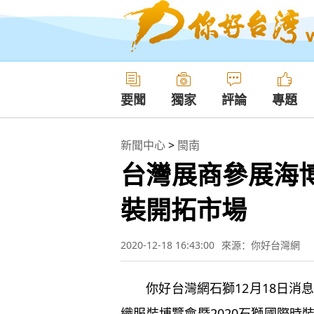
要聞
獨家
評論
專題
新聞中心
>
閩南
台灣展商參展海
裝開拓市場
2020-12-18 16:43:00
來源：你好台灣網
你好台灣網石獅12月18日消息
織服裝博覽會暨2020石獅國際時