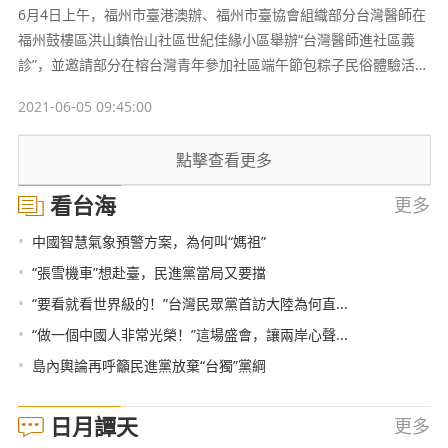
6月4日上午，福州市臺港澳辦、福州市臺協會組織部分台灣醫師在
福州鼓樓區洪山鎮怡山社區世紀佳緣小區舉辦“台灣醫師進社區義
診”，並邀請部分在榕台灣青年參加社區端午節包粽子民俗體驗活
動。
2021-06-05 09:45:00
點擊查看更多
看台海
更多
•
中國智慧氣象預警方案，為何叫“媽祖”
•
“張雪機車”想赴臺，民進黨當局又要擋
•
“要看就看世界級的！”台灣民眾黨首訪大陸為何直...
•
“做一個中國人非常光榮！”這場盛會，讓兩岸心聲...
•
島內輿論再呼籲民進黨放棄“台獨”黨綱
日月譚天
更多