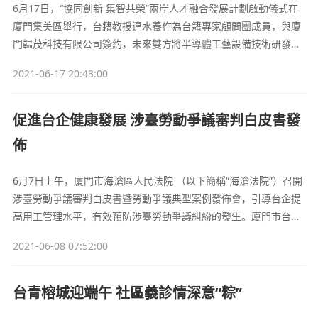
6月17日，“協同創新 集智共榮”兩岸人才融合發展計劃啟動儀式在
廈門集美區舉行，台籍教授連水養作為台籍專家顧問團成員，與廈
門韞茂科技有限公司簽約，未來雙方將半導體工藝設備技術研發方
面進行研究。
2021-06-17 20:43:00
促進台企健康發展 涉臺勞動爭議審判白皮書發
佈
6月7日上午，廈門市海滄區人民法院 （以下簡稱“海滄法院”）召開
涉臺勞動爭議審判白皮書暨勞動爭議典型案例發佈會，引導台企提
高用工管理水平，有效預防涉臺勞動爭議糾紛的發生。廈門市台商
協會會長吳家瑩、市中級人民法院涉臺庭庭長張水波、海滄區人大
2021-06-08 07:52:00
監察司法委主任章國炎出席發佈會，區人大代表、政協委員、台胞
調解員、台胞陪審員、企業代表等60余人受邀參會。
台青榕城迎端午 社區義診情深意“粽”