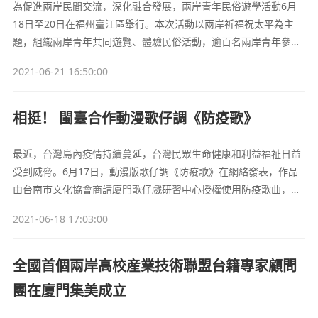
為促進兩岸民間交流，深化融合發展，兩岸青年民俗遊學活動6月
18日至20日在福州臺江區舉行。本次活動以兩岸祈福祝太平為主
題，組織兩岸青年共同遊覽、體驗民俗活動，逾百名兩岸青年參
加。活動期間，來自榕臺兩地的專家學者、非遺文化傳人、民俗愛
2021-06-21 16:50:00
好者以傳統文化為媒介交流互動。
相挺！ 閩臺合作動漫歌仔調《防疫歌》
最近，台灣島內疫情持續蔓延，台灣民眾生命健康和利益福祉日益
受到威脅。6月17日，動漫版歌仔調《防疫歌》在網絡發表，作品
由台南市文化協會商請廈門歌仔戲研習中心授權使用防疫歌曲，安
平文教基金會文創工作團隊製作。
2021-06-18 17:03:00
全國首個兩岸高校産業技術聯盟台籍專家顧問
團在廈門集美成立