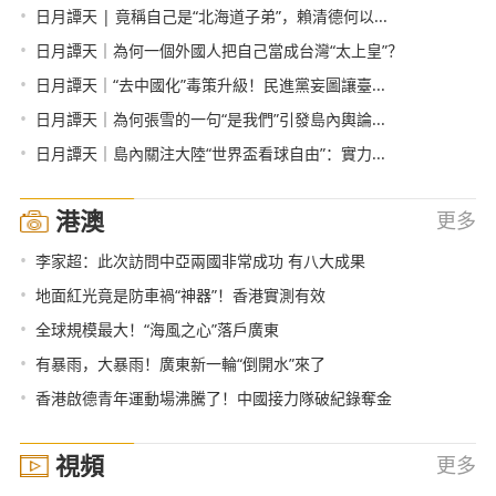
•
日月譚天 | 竟稱自己是“北海道子弟”，賴清德何以...
•
日月譚天｜為何一個外國人把自己當成台灣“太上皇”？
•
日月譚天｜“去中國化”毒策升級！民進黨妄圖讓臺...
•
日月譚天｜為何張雪的一句“是我們”引發島內輿論...
•
日月譚天｜島內關注大陸“世界盃看球自由”：實力...
港澳
更多
•
李家超：此次訪問中亞兩國非常成功 有八大成果
•
地面紅光竟是防車禍“神器”！香港實測有效
•
全球規模最大！“海風之心”落戶廣東
•
有暴雨，大暴雨！廣東新一輪“倒開水”來了
•
香港啟德青年運動場沸騰了！中國接力隊破紀錄奪金
視頻
更多