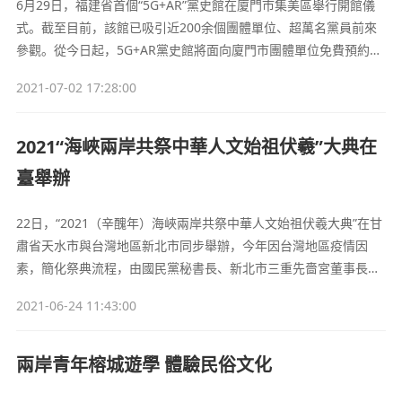
6月29日，福建省首個“5G+AR”黨史館在廈門市集美區舉行開館儀
式。截至目前，該館已吸引近200余個團體單位、超萬名黨員前來
參觀。從今日起，5G+AR黨史館將面向廈門市團體單位免費預約參
觀。
2021-07-02 17:28:00
2021“海峽兩岸共祭中華人文始祖伏羲”大典在
臺舉辦
22日，“2021（辛醜年）海峽兩岸共祭中華人文始祖伏羲大典”在甘
肅省天水市與台灣地區新北市同步舉辦，今年因台灣地區疫情因
素，簡化祭典流程，由國民黨秘書長、新北市三重先嗇宮董事長李
乾龍進行祭拜，同時邀請民眾通過雲端祭祖的活動網頁，進行在線
2021-06-24 11:43:00
祭祖及觀看祭典畫面，表達對人文始祖伏羲的景仰，希冀延續兩岸
宗教交流活動精神，增進兩岸文化流情誼，為兩岸同胞祈福。
兩岸青年榕城遊學 體驗民俗文化