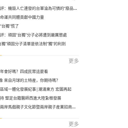
評：機毀人亡連發的台軍淪為可憐的“廢品回收站”
命運共同體貢獻中國力量
“台獨”慌了
評：頑固“台獨”分子必將遭到嚴厲懲處
台獨”頑固分子清單是依法制“獨”的利劍
更多
年會好嗎？四成民眾這麼看
影像 來自月球的土特産，你期待嗎？
區域一體化發展紀事|潮涌東方 宏圖再起
持 堅定台籍醫師西進大陸紮根發展
岸馬戲親子文化節暨兩岸親子産業招商推介會盛大開幕
更多