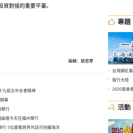
投資對接的重要平臺。
專題
編輯：姚思寒
•
台灣網紅看
•
智行大陸
•
2020兩會
十九屆五中全會精神
利開幕
活動
嶼舉行
視論壇今天在福州舉行
在廈舉行 5位嘉賓跨界共話可持續海洋