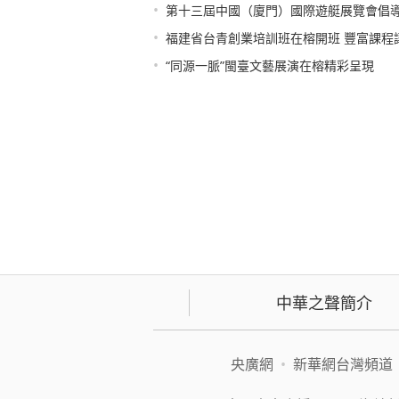
•
第十三屆中國（廈門）國際遊艇展覽會倡
•
福建省台青創業培訓班在榕開班 豐富課程
•
“同源一脈”閩臺文藝展演在榕精彩呈現
中華之聲簡介
央廣網
•
新華網台灣頻道