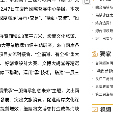
•
總台海峽時
12月7日在廈門國際會展中心舉辦。本次
•
為構建亞太
滿足“展示+交易”、“活動+交流”、“投
•
終身追責！
•
總台海峽時
覽面積6.8萬平方米，設置文化旅遊、
•
評：出臺“
4大專業版塊14個主題展區，來自兩岸各
獨家
項目交流對接會、“全福遊、有全福”重大
•
會、好創意設計大賽、文博大講堂等精選
台灣經濟明
•
“嫦娥”新
線下聯動，運用“雲”技術，搭建“一展三
•
長江三角洲
•
惠臺政策加
秉承“一脈傳承創意未來”主題，突出兩
•
第二屆海峽兩
業發展、突出文旅消費，促進兩岸文化深
業提質增效，繼續將文博會打造成為海峽
視頻