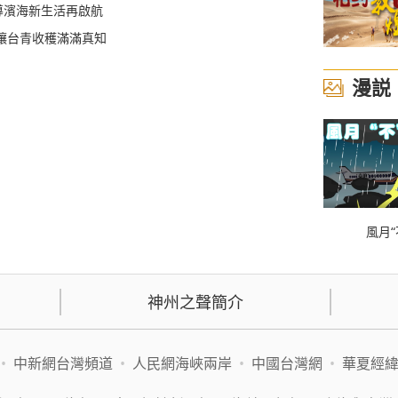
導濱海新生活再啟航
讓台青收穫滿滿真知
漫説
風月“
神州之聲簡介
•
中新網台灣頻道
•
人民網海峽兩岸
•
中國台灣網
•
華夏經