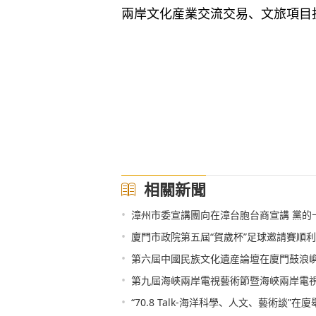
兩岸文化産業交流交易、文旅項目
相關新聞
•
漳州市委宣講團向在漳台胞台商宣講 黨的
•
廈門市政院第五屆“賀歲杯”足球邀請賽順
•
第六屆中國民族文化遺産論壇在廈門鼓浪
•
第九屆海峽兩岸電視藝術節暨海峽兩岸電
•
“70.8 Talk-海洋科學、人文、藝術談”