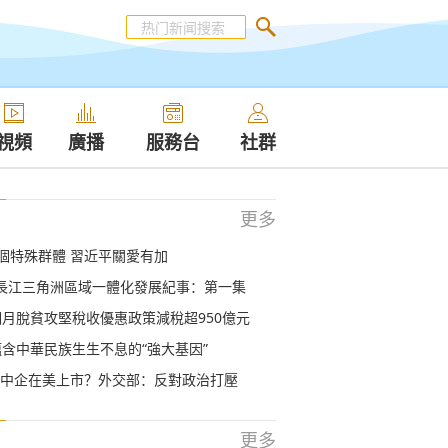
視頻
廣播
服務台
社群
更多
 這個特殊群體 習近平關愛有加
長江三角洲區域一體化發展紀事：第一集
個月脫貧攻堅稅收優惠政策減稅超950億元
蘊含中華民族生生不息的“強大基因”
中企在美上市？外交部：反對政治打壓
更多