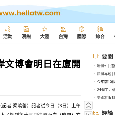
活動
漫説
大陸
台灣
國際
綜合
要聞
岸文博會明日在廈開
•
聯播+ |
•
廣播專題|
•
今年前10
•
24個字，
•
美國將限制
記者 梁曉蕾）記者從今日（3日）上午
評論
會上了解到第十三屆海峽兩岸（廈門）文