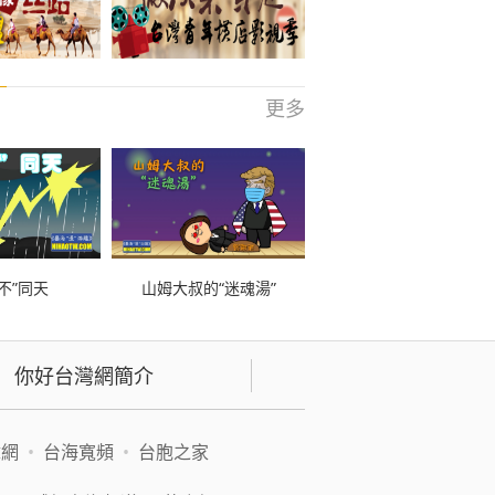
更多
不”同天
山姆大叔的“迷魂湯”
你好台灣網簡介
緯網
•
台海寬頻
•
台胞之家