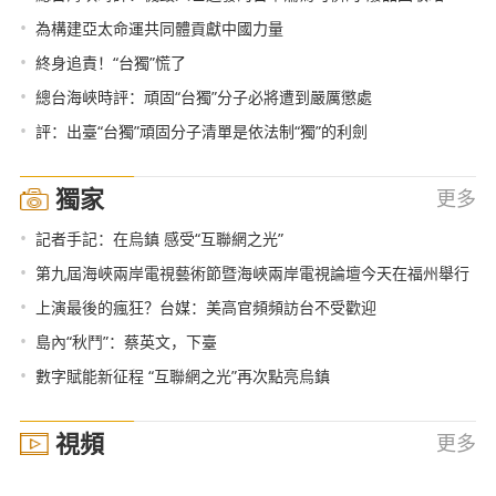
•
為構建亞太命運共同體貢獻中國力量
•
終身追責！“台獨”慌了
•
總台海峽時評：頑固“台獨”分子必將遭到嚴厲懲處
•
評：出臺“台獨”頑固分子清單是依法制“獨”的利劍
獨家
更多
•
記者手記：在烏鎮 感受“互聯網之光”
•
第九屆海峽兩岸電視藝術節暨海峽兩岸電視論壇今天在福州舉行
•
上演最後的瘋狂？台媒：美高官頻頻訪台不受歡迎
•
島內“秋鬥”：蔡英文，下臺
•
數字賦能新征程 “互聯網之光”再次點亮烏鎮
視頻
更多