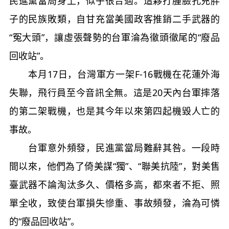
民進黨當局身上，似乎很合適。這夥打腫臉孔充胖
子的民族敗類，自甘充當美國政客推銷二手武器的
“冤大頭”，讓虛張聲勢的台軍淪為徹頭徹尾的“廢品
回收站”。
本月17日，台灣軍方一架F-16戰機在花蓮外海
失聯，飛行員至今音訊全無。這是20天內台軍摔落
的第二架戰機，也是其今年以來第四起機毀人亡的
事故。
台軍意外頻發，民進黨當局難辭其咎。一段時
間以來，他們為了倚美謀“獨”、“聯美抗陸”，對美售
臺武器不論淘汰多久、價格多高，都來者不拒、照
單全收，致使台軍損失慘重、事故頻發，淪為可憐
的“廢品回收站”。