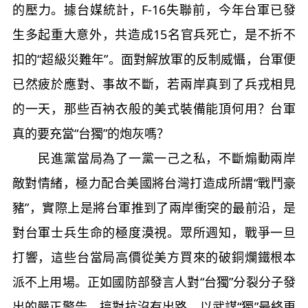
的壓力。據台媒統計，F-16失聯前，今年台軍已發
生多起重大意外，共造成15名官兵死亡，是不折不
扣的“超級災難年”。面對解放軍的反制威懾，台軍便
已然疲於應對、事故不斷，若兩岸真到了兵戎相見
的一天，那些百衲衣般的美式裝備能頂何用？台軍
真的要充當“台獨”的炮灰嗎？
民進黨當局為了一黨一己之私，不斷煽動兩岸
敵對情緒，極力配合美國將台灣打造成所謂“戰鬥豪
豬”，實際上是將台軍推到了兩岸衝突的最前沿，是
對台軍士兵生命的極度漠視。眾所週知，戰爭一旦
打響，這些台當局高價從美方買來的破銅爛鐵根本
派不上用場。正如國防部發言人對“台獨”分裂分子發
出的嚴正警告，搞對抗沒有出路，以武謀“獨”最終更