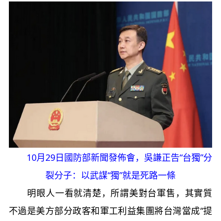
10月29日國防部新聞發佈會，吳謙正告“台獨”分
裂分子：以武謀“獨”就是死路一條
明眼人一看就清楚，所謂美對台軍售，其實質
不過是美方部分政客和軍工利益集團將台灣當成“提