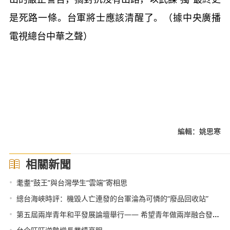
是死路一條。台軍將士應該清醒了。（據中央廣播
電視總台中華之聲）
編輯：姚思寒
相關新聞
•
耄耋“鼓王”與台灣學生“雲端”寄相思
•
總台海峽時評：機毀人亡連發的台軍淪為可憐的“廢品回收站”
•
第五屆兩岸青年和平發展論壇舉行—— 希望青年做兩岸融合發展的踐行者