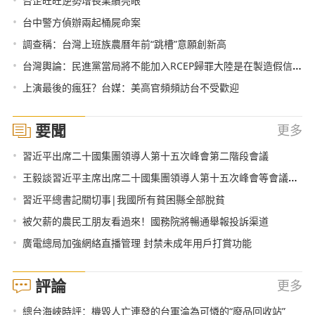
•
台企旺旺逆勢增長業績亮眼
•
台中警方偵辦兩起桶屍命案
•
調查稱：台灣上班族農曆年前“跳槽”意願創新高
•
台灣輿論：民進黨當局將不能加入RCEP歸罪大陸是在製造假信息帶風向
•
上演最後的瘋狂？台媒：美高官頻頻訪台不受歡迎
要聞
更多
•
習近平出席二十國集團領導人第十五次峰會第二階段會議
•
王毅談習近平主席出席二十國集團領導人第十五次峰會等會議成果
•
習近平總書記關切事|我國所有貧困縣全部脫貧
•
被欠薪的農民工朋友看過來！國務院將暢通舉報投訴渠道
•
廣電總局加強網絡直播管理 封禁未成年用戶打賞功能
評論
更多
•
總台海峽時評：機毀人亡連發的台軍淪為可憐的“廢品回收站”