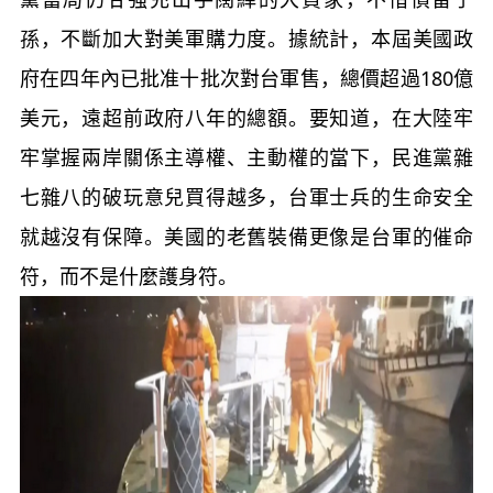
孫，不斷加大對美軍購力度。據統計，本屆美國政
府在四年內已批准十批次對台軍售，總價超過180億
美元，遠超前政府八年的總額。要知道，在大陸牢
牢掌握兩岸關係主導權、主動權的當下，民進黨雜
七雜八的破玩意兒買得越多，台軍士兵的生命安全
就越沒有保障。美國的老舊裝備更像是台軍的催命
符，而不是什麼護身符。