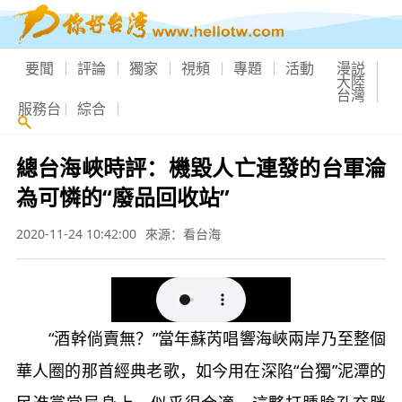
要聞
評論
獨家
視頻
專題
活動
漫説
大陸
台灣
服務台
綜合
總台海峽時評：機毀人亡連發的台軍淪
為可憐的“廢品回收站”
2020-11-24 10:42:00
來源：看台海
“酒幹倘賣無？”當年蘇芮唱響海峽兩岸乃至整個
華人圈的那首經典老歌，如今用在深陷“台獨”泥潭的