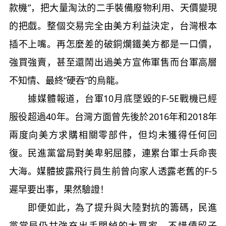
款機”，把大量淘汰的二手裝備廢物利用、天價變現
的把戲。整個交易完全由美方利益決定，台灣根本
插不上嘴。再怎麼差的破銅爛鐵美方都是一口價，
強買強賣，甚至還鬧出過美方宣佈軍售而台軍高層
不知情、最終“硬吞”的烏龍。
據媒體報道，台軍10月底墜毀的F-5E戰機已經
服役超過40年。台灣方面曾先後於2016年和2018年
兩度向美方求購相關零部件，但均未獲得任何回
復。民進黨當局對美卑躬屈膝，連累台軍士兵命喪
大海。媒體披露飛行員生前曾向家人透露老舊的F-5
遲早要出事，果然驗證！
即便如此，為了提升與大陸對抗的籌碼，民進
黨當局仍甘強充出手闊綽的大買家，不惜債留子