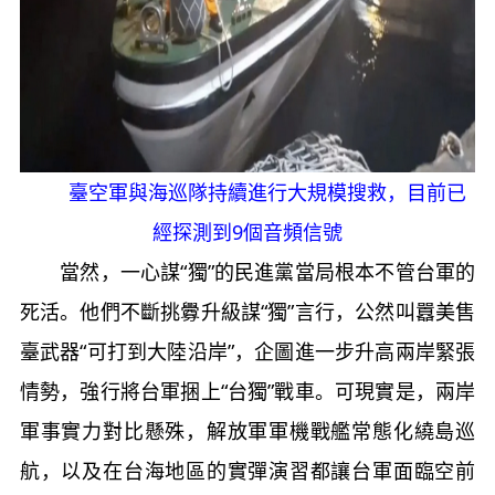
臺空軍與海巡隊持續進行大規模搜救，目前已
經探測到9個音頻信號
當然，一心謀“獨”的民進黨當局根本不管台軍的
死活。他們不斷挑釁升級謀“獨”言行，公然叫囂美售
臺武器“可打到大陸沿岸”，企圖進一步升高兩岸緊張
情勢，強行將台軍捆上“台獨”戰車。可現實是，兩岸
軍事實力對比懸殊，解放軍軍機戰艦常態化繞島巡
航，以及在台海地區的實彈演習都讓台軍面臨空前