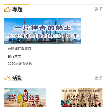
專題
更多
•
台灣網紅看廣河
•
智行大陸
•
2020兩會看透透
活動
更多