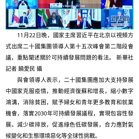
11月22日晚，國家主席習近平在北京以視頻方
式出席二十國集團領導人第十五次峰會第二階段會
議，重點闡述關於可持續發展問題的看法。 新華社
記者 饒愛民 攝
與會領導人表示，二十國集團應加大支持發展
中國家克服疫情，推動經濟復蘇和增長，縮小數字
鴻溝，消除貧困，賦予婦女和青年更多教育和就業
機會，落實2030年可持續發展議程，實現包容性發
展。減少碳排放，促進綠色低碳發展，合力應對氣
候變化和生態環境惡化等全球性挑戰。