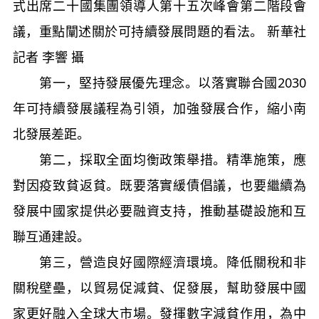
式出席二十國集團領導人第十五次峰會第二階段會
議，重點闡述關於可持續發展問題的看法。 新華社
記者 李響 攝
第一，堅持發展優先理念。以落實聯合國2030
年可持續發展議程為引領，加強發展合作，縮小南
北發展差距。
第二，採取全面均衡政策舉措。精準施策，應
對因疫致貧返貧。既要落實緩債倡議，也要繼續為
發展中國家提供必要融資支持，推動基礎設施和互
聯互通建設。
第三，營造良好國際經濟環境。降低關稅和非
關稅壁壘，以貿易促減貧、促發展，幫助發展中國
家更好融入全球大市場。發揮數字減貧作用，為中