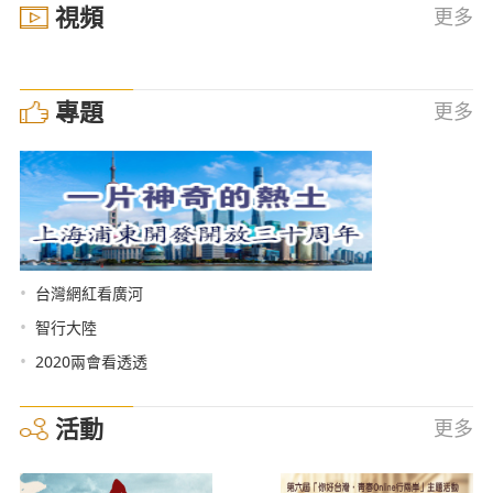
視頻
更多
專題
更多
•
台灣網紅看廣河
•
智行大陸
•
2020兩會看透透
活動
更多