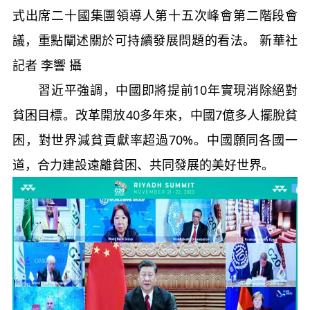
式出席二十國集團領導人第十五次峰會第二階段會
議，重點闡述關於可持續發展問題的看法。 新華社
記者 李響 攝
習近平強調，中國即將提前10年實現消除絕對
貧困目標。改革開放40多年來，中國7億多人擺脫貧
困，對世界減貧貢獻率超過70%。中國願同各國一
道，合力建設遠離貧困、共同發展的美好世界。