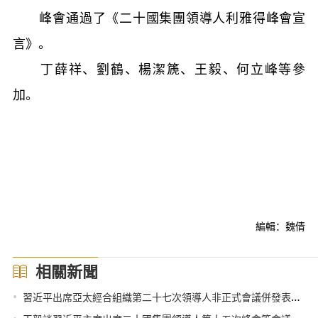
峰會通過了《二十國集團領導人利雅得峰會宣
言》。
丁薛祥、劉鶴、楊潔篪、王毅、何立峰等參
加。
編輯：魏倩
相關新聞
•
習近平出席亞太經合組織第二十七次領導人非正式會議併發表重要講話