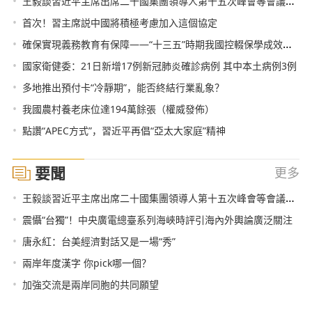
•
王毅談習近平主席出席二十國集團領導人第十五次峰會等會議成果
•
首次！習主席説中國將積極考慮加入這個協定
•
確保實現義務教育有保障——“十三五”時期我國控輟保學成效顯著
•
國家衛健委：21日新增17例新冠肺炎確診病例 其中本土病例3例
•
多地推出預付卡“冷靜期”，能否終結行業亂象？
•
我國農村養老床位達194萬餘張（權威發佈）
•
點讚“APEC方式”，習近平再倡“亞太大家庭”精神
要聞
更多
•
王毅談習近平主席出席二十國集團領導人第十五次峰會等會議成果
•
震懾“台獨”！中央廣電總臺系列海峽時評引海內外輿論廣泛關注
•
唐永紅：台美經濟對話又是一場“秀”
•
兩岸年度漢字 你pick哪一個？
•
加強交流是兩岸同胞的共同願望