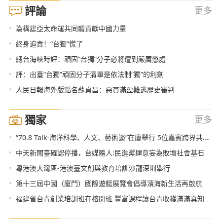
評論
更多
•
為構建亞太命運共同體貢獻中國力量
•
終身追責！“台獨”慌了
•
總台海峽時評：頑固“台獨”分子必將遭到嚴厲懲處
•
評：出臺“台獨”頑固分子清單是依法制“獨”的利劍
•
人民日報海外版點名蘇貞昌：惡貫滿盈難逃歷史審判
獨家
更多
•
“70.8 Talk-海洋科學、人文、藝術談”在廈舉行 5位嘉賓跨界共話可持續海洋
•
中天新聞臺確認停播，台媒體人:民進黨肆意妄為敗壞社會基石
•
粵港澳大灣區-港澳臺文創與教育培訓沙龍深圳舉行
•
第十三屆中國（廈門）國際遊艇展覽會倡導濱海新生活再啟航
•
福建省台青創業培訓班在榕開班 豐富課程讓台青收穫滿滿真知