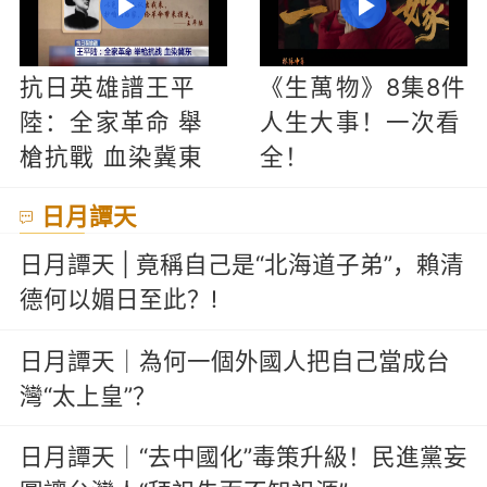
抗日英雄譜王平
《生萬物》8集8件
陸：全家革命 舉
人生大事！一次看
槍抗戰 血染冀東
全！
日月譚天
日月譚天 | 竟稱自己是“北海道子弟”，賴清
德何以媚日至此？!
日月譚天｜為何一個外國人把自己當成台
灣“太上皇”？
日月譚天｜“去中國化”毒策升級！民進黨妄