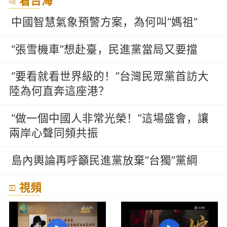
看台海
中國智慧氣象預警方案，為何叫“媽祖”
“張雪機車”想赴臺，民進黨當局又要擋
“要看就看世界級的！”台灣民眾黨首訪大
陸為何直奔這座港？
“做一個中國人非常光榮！”這場盛會，讓
兩岸心聲同頻共振
島內輿論再呼籲民進黨放棄“台獨”黨綱
視頻