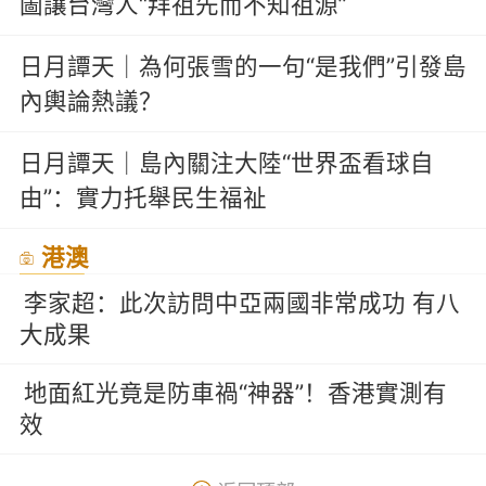
圖讓台灣人“拜祖先而不知祖源”
日月譚天｜為何張雪的一句“是我們”引發島
內輿論熱議？
日月譚天｜島內關注大陸“世界盃看球自
由”：實力托舉民生福祉
港澳
李家超：此次訪問中亞兩國非常成功 有八
大成果
地面紅光竟是防車禍“神器”！香港實測有
效