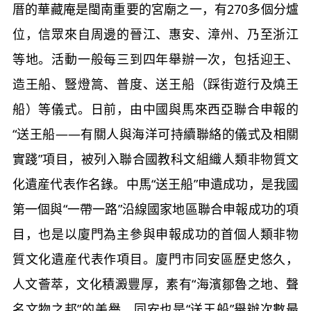
厝的華藏庵是閩南重要的宮廟之一，有270多個分爐
位，信眾來自周邊的晉江、惠安、漳州、乃至浙江
等地。活動一般每三到四年舉辦一次，包括迎王、
造王船、豎燈篙、普度、送王船（踩街遊行及燒王
船）等儀式。日前，由中國與馬來西亞聯合申報的
“送王船——有關人與海洋可持續聯絡的儀式及相關
實踐”項目，被列入聯合國教科文組織人類非物質文
化遺産代表作名錄。中馬“送王船”申遺成功，是我國
第一個與“一帶一路”沿線國家地區聯合申報成功的項
目，也是以廈門為主參與申報成功的首個人類非物
質文化遺産代表作項目。廈門市同安區歷史悠久，
人文薈萃，文化積澱豐厚，素有“海濱鄒魯之地、聲
名文物之邦”的美譽，同安也是“送王船”舉辦次數最