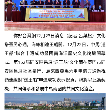
你好台灣網12月23日消息（記者 呂葉松）文化
搭臺民心通，海絲相連王船開。12月22日，中馬“送
王船”聯合申遺成功暨閩南海洋歷史文化論壇開幕
式、第152屆同安區呂厝“送王船”文化節在廈門市同
安區呂厝社區舉行，馬來西亞馬六甲申遺方通過視
頻連線對“送王船”申遺成功表示祝賀，稱將以此為契
機，共同傳承和發展中馬兩國的共同文化遺産。