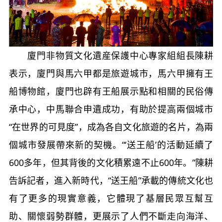
廈門非物質文化遺産保護中心專家組組長陳耕
表示，廈門與馬六甲都是旅遊城市，馬六甲擁有王
船博物館，廈門也辟有王船展示點和相關的民俗傳
承中心，中馬聯合申遺成功，有助於提高兩個城市
“在世界的可見度”，成為各自文化旅遊的名片，為兩
個城市發展帶來新的契機。“‘送王船’的活動延續了
600多年，但其背後的文化積累遠不止600年。”陳耕
告訴記者，進入新時代，“送王船”承載的傳統文化也
有了更多的現實意義，它體現了基層民眾互幫互
助、關懷弱勢群體，更展示了人們不斷走向海洋、