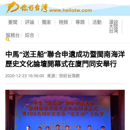
要聞
評論
獨家
視頻
專題
活動
漫説
大陸
台灣
服務台
綜合
中馬“送王船”聯合申遺成功暨閩南海洋
歷史文化論壇開幕式在廈門同安舉行
2020-12-23 16:36:00
來源：你好台灣網