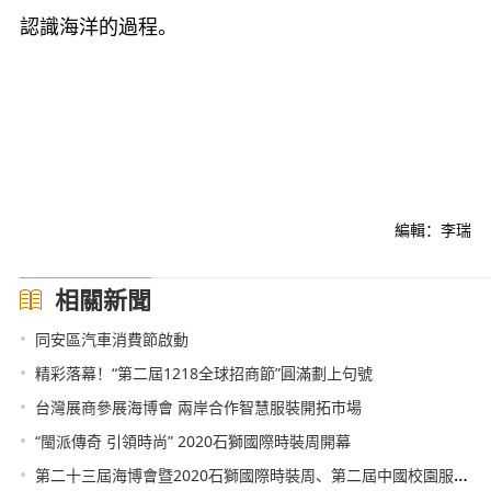
認識海洋的過程。
編輯：李瑞
相關新聞
•
同安區汽車消費節啟動
•
精彩落幕！“第二屆1218全球招商節”圓滿劃上句號
•
台灣展商參展海博會 兩岸合作智慧服裝開拓市場
•
“閩派傳奇 引領時尚” 2020石獅國際時裝周開幕
•
第二十三屆海博會暨2020石獅國際時裝周、第二屆中國校園服飾國際博覽會石獅舉辦