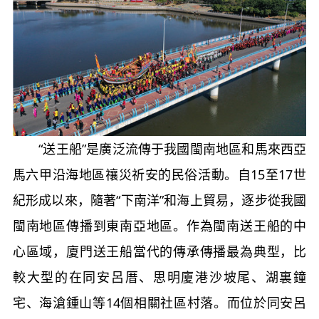
“送王船”是廣泛流傳于我國閩南地區和馬來西亞
馬六甲沿海地區禳災祈安的民俗活動。自15至17世
紀形成以來，隨著“下南洋”和海上貿易，逐步從我國
閩南地區傳播到東南亞地區。作為閩南送王船的中
心區域，廈門送王船當代的傳承傳播最為典型，比
較大型的在同安呂厝、思明廈港沙坡尾、湖裏鐘
宅、海滄鍾山等14個相關社區村落。而位於同安呂