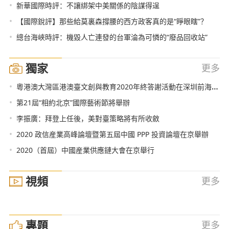
•
新華國際時評：不讓綁架中美關係的陰謀得逞
•
【國際銳評】那些給莫裏森撐腰的西方政客真的是“睜眼瞎”？
•
總台海峽時評：機毀人亡連發的台軍淪為可憐的“廢品回收站”
獨家
更多
•
粵港澳大灣區港澳臺文創與教育2020年終答謝活動在深圳前海舉行
•
第21屆“相約北京”國際藝術節將舉辦
•
李振廣：拜登上任後，美對臺策略將有所收斂
•
2020 政信産業高峰論壇暨第五屆中國 PPP 投資論壇在京舉辦
•
2020（首屆）中國産業供應鏈大會在京舉行
視頻
更多
專題
更多