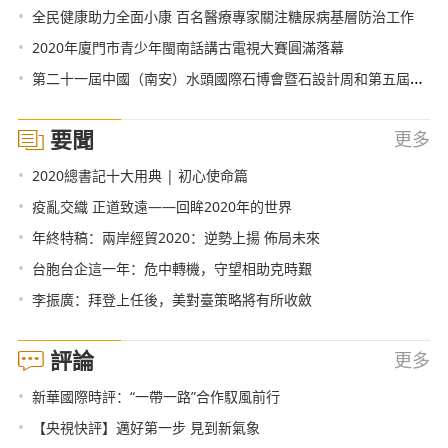
•
全民健康助力全面小康 百名醫療專家關注糖尿病基層防治工作
•
2020年廈門市青少年閩南話講古電視大賽圓滿落幕
•
第二十一屆中國（南安）水頭國際石博會暨石設計周和第五屆中國（南安）泛家居主題活動周舉行
要聞
更多
•
2020總書記十大用典 | 初心使命篇
•
疫亂交織 正道致遠——回眸2020年的世界
•
年終特稿：兩岸經貿2020：逆勢上揚 佈局未來
•
台胞台企這一年：危中轉機，守望相助克時艱
•
李振廣：拜登上任後，美對臺策略將有所收斂
評論
更多
•
新華國際時評：“一帶一路”合作馭風前行
•
【央視快評】邁好第一步 見到新氣象