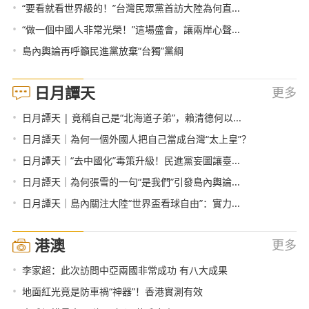
•
“要看就看世界級的！”台灣民眾黨首訪大陸為何直...
•
“做一個中國人非常光榮！”這場盛會，讓兩岸心聲...
•
島內輿論再呼籲民進黨放棄“台獨”黨綱
日月譚天
更多
•
日月譚天 | 竟稱自己是“北海道子弟”，賴清德何以...
•
日月譚天｜為何一個外國人把自己當成台灣“太上皇”？
•
日月譚天｜“去中國化”毒策升級！民進黨妄圖讓臺...
•
日月譚天｜為何張雪的一句“是我們”引發島內輿論...
•
日月譚天｜島內關注大陸“世界盃看球自由”：實力...
港澳
更多
•
李家超：此次訪問中亞兩國非常成功 有八大成果
•
地面紅光竟是防車禍“神器”！香港實測有效