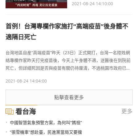
2021-08-24 14:10:00
到越南訪問。沒錯，就是上演
“西貢時刻”的那個國家。
首例！台灣專欄作家施打“高端疫苗”後身體不
適隔日死亡
台灣地區自産“高端疫苗”昨天（23日）正式開打，台灣一名陸姓網
絡專欄作家昨天打完疫苗後，今天上午身體不適，送醫後在到院前
死亡，但詳細死因是否與疫苗有關仍待厘清，不過桃園市政府已通
報台灣地區流行疫情指揮中心不良反應事件。
2021-08-24 14:04:00
點擊查看更多
看台海
更多
•
中國智慧氣象預警方案，為何叫“媽祖”
•
“張雪機車”想赴臺，民進黨當局又要擋