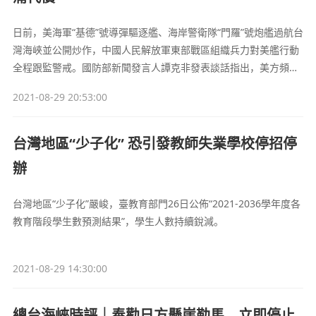
日前，美海軍“基德”號導彈驅逐艦、海岸警衛隊“門羅”號炮艦過航台
灣海峽並公開炒作，中國人民解放軍東部戰區組織兵力對美艦行動
全程跟監警戒。國防部新聞發言人譚克非發表談話指出，美方頻頻
實施類似挑釁行徑，性質十分惡劣，充分説明美是台海和平穩定最
2021-08-29 20:53:00
大破壞者、台海安全風險最大製造者。我們正告美方，台灣是中國
不可分割的一部分，美方如若破壞台海地區和平穩定，必將付出沉
痛代價！
台灣地區“少子化” 恐引發教師失業學校停招停
辦
台灣地區“少子化”嚴峻，臺教育部門26日公佈“2021-2036學年度各
教育階段學生數預測結果”，學生人數持續銳減。
2021-08-29 14:30:00
總台海峽時評｜奉勸日方懸崖勒馬，立即停止