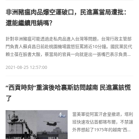
非洲豬瘟肉品爆空運破口，民進黨當局遭批：
還能繼續甩鍋嗎？
針對非洲豬瘟可能透過走私肉品進入台灣等問題，台灣行政主管部
門負責人蘇貞昌日前赴桃園機場震怒狂罵將近10分鐘。國民黨民代
賴士葆在臉書大酸，蔡當局的官員一向就是出一張嘴巴表示負責，
其他就沒有下文了，當然更沒有下臺那麼一回事了。已經不知道多
2021-08-25 12:57:00
少次聽見行政部門一再宣揚守住非洲豬瘟入侵台灣，表示這是很了
不起的政績亮點，現在被檢舉出現破口，此前承諾的食安在哪？
“西貢時刻”重演後哈裏斯訪問越南 民進黨該慌
了
當美軍從阿富汗倉皇撤退，塔利
班快速攻佔首都喀布爾，不禁讓
外界想起了1975年的越南“西貢
時刻”，美國副總統卻在此時來