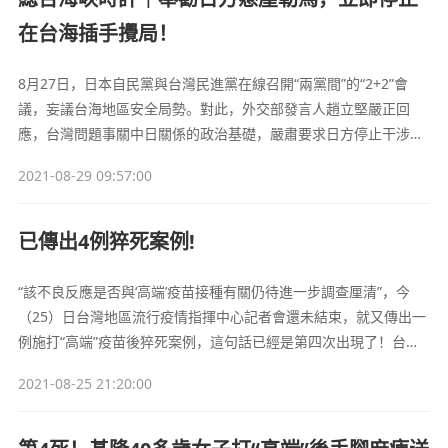
在台海插手攪局！
8月27日，日本自民黨與台灣民進黨在線召開“兩黨間”的“2+2”會
議，妄議台海地區安全局勢。對此，外交部發言人趙立堅嚴正回
應，台灣問題事關中日關係的政治基礎，嚴肅要求日方停止干涉中
國內政，不得向“台獨”勢力發出錯誤信號。我們奉勸日方懸崖勒
2021-08-29 09:57:00
馬，立即停止在台海插手攪局，以實際行動恪守一個中國原則和中
日四個政治文件精神。
已傳出4例猝死案例!
“該不良反應是否與‘高端’疫苗接種有關仍待進一步調查厘清”，今
（25）日台灣地區流行疫情指揮中心記者會還未結束，就又傳出一
例施打“高端”疫苗後猝死案例，這句話已經是第四次出現了！台灣
“高端”疫苗在飽受爭議中于23日開打，開打三天便已傳出4例猝死案
2021-08-25 21:20:00
例，引發外界議論要求停打。