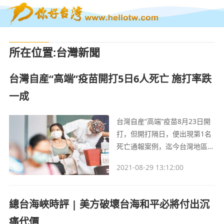
所在位置
:
台灣新聞
台灣自産“高端”疫苗開打5日6人死亡 施打率跌
一成
台灣自産“高端”疫苗8月23日開
打，但開打隔日，便出現第1名
死亡通報案例，迄今台灣地區流
行疫情指揮中心統計有5例打高
2021-08-29 13:12:00
端疫苗後死亡案例，昨天新北市
又新增1例， 5天內已累計6例死
亡，“高端”疫苗施打率也由最高
總台海峽時評 | 美方破壞台海和平必將付出沉
的92.8％一路下滑至82.6％。
痛代價