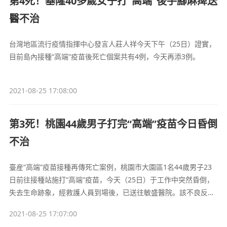
第4死！基隆40多歲女子打“高端”後手腳麻痺送
醫不治
台灣地區流行疫情指揮中心發言人莊人祥今天下午（25日）證實，
目前島內接種“高端”疫苗後死亡個案共有4例，今天再添3例。
2021-08-25 17:08:00
第3死！桃園44歲男子打完“高端”疫苗今日昏倒
不治
臺産“高端”疫苗接種再傳死亡案例，桃園市大園區1名44歲男子23
日前往接種站施打“高端”疫苗，今天（25日）于工作中突然昏倒，
失去生命跡象，經救護人員到場後，已送往敏盛醫院。該不良反應
是否與“高端”疫苗接種有關仍待進一步調查厘清。
2021-08-25 17:07:00