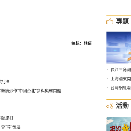
專題
編輯：魏倩
•
長江三角洲
•
上海浦東開
權批准
•
台灣網紅看
繼續炒作“中國台北”參與奧運問題
活動
不願施打
登“陸”發展