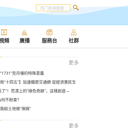
視頻
廣播
服務台
社群
更多
“1731”克月壤的特殊意義
局“十四五”】加速織密交通網 促經濟惠民生
活了”！荒漠上的“綠色奇跡”，這樣創造→
為何不耐查？
我給土地做“保姆”
更多