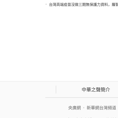
•
台灣高端疫苗沒做三期無保護力資料，羅
中華之聲簡介
央廣網
•
新華網台灣頻道