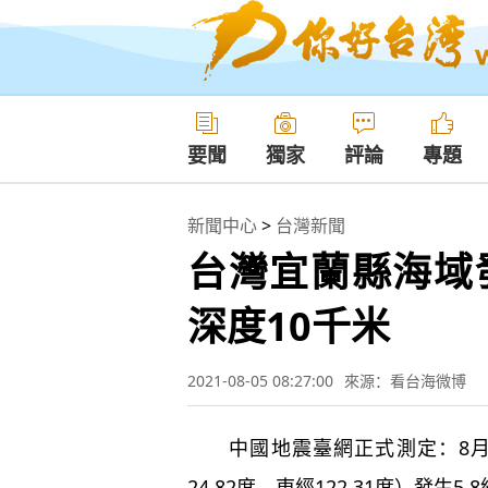
要聞
獨家
評論
專題
新聞中心
>
台灣新聞
台灣宜蘭縣海域發
深度10千米
2021-08-05 08:27:00
來源：看台海微博
中國地震臺網正式測定：8月5
24.82度，東經122.31度）發生