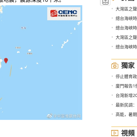
•
大灣區之聲熱
•
總台海峽時
•
總台海峽時
•
大灣區之聲
•
總台海峽時
獨家
•
停止體育政治化
•
廈門報告1
•
台灣新增2
•
最新民調：
•
高能，暑期
視頻