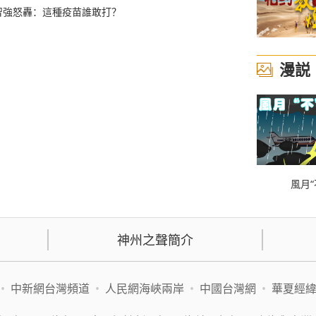
智強怒轟：這種疫苗誰敢打？
漫説
風月“
神州之聲簡介
•
中新網台灣頻道
•
人民網海峽兩岸
•
中國台灣網
•
華夏經