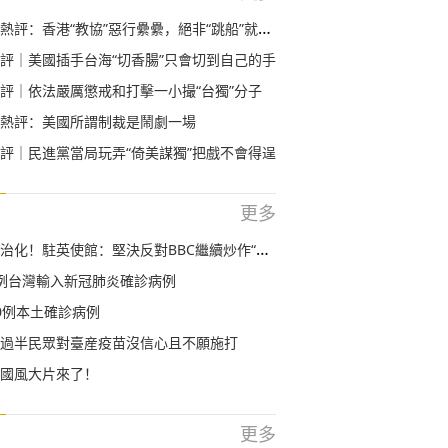
評：香港“教協”惡行纍纍，絕非“跳船”就能一筆勾銷！
評｜美國插手台海“切香腸”只會切到自己的手
評｜依法嚴厲懲戒和打擊一小撮“台獨”分子
熱評：美國所謂制裁是鬧劇一場
評｜民進黨當局玩弄“倚美謀獨”把戲不會得逞
更多
！駐英使館：堅決反對BBC繼續炒作“中國台北”參與奧運問題
例台灣輸入新冠肺炎確診病例
0例本土確診病例
過半民眾對臺産疫苗沒信心且不願施打
國風大片來了！
更多