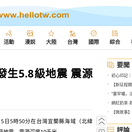
活動
漫説
大陸
台灣
國際
綜合
要聞
生5.8級地震 震源
•
初心印記｜
•
【新征程開
•
“塞罕壩，
•
網紅奶茶 
•
【微故事】
日5時50分在台灣宜蘭縣海域（北緯
評論
5.8級地震，震源深度10千米。