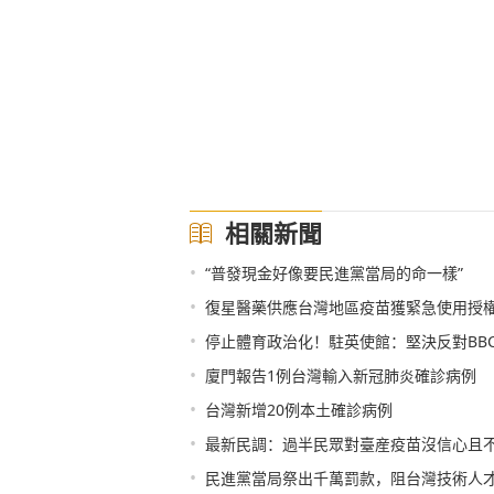
相關新聞
•
“普發現金好像要民進黨當局的命一樣”
•
復星醫藥供應台灣地區疫苗獲緊急使用授
•
停止體育政治化！駐英使館：堅決反對BBC
•
廈門報告1例台灣輸入新冠肺炎確診病例
•
台灣新增20例本土確診病例
•
最新民調：過半民眾對臺産疫苗沒信心且
•
民進黨當局祭出千萬罰款，阻台灣技術人才