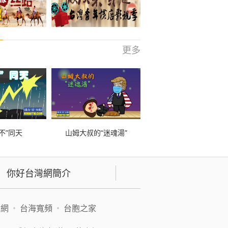
更多
不”同天
山姆大叔的“迷魂湯”
你好台灣網簡介
緯網
•
台海寬頻
•
台胞之家