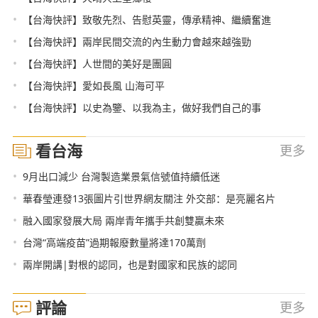
•
【台海快評】致敬先烈、告慰英靈，傳承精神、繼續奮進
•
【台海快評】兩岸民間交流的內生動力會越來越強勁
•
【台海快評】人世間的美好是團圓
•
【台海快評】愛如長風 山海可平
•
【台海快評】以史為鑒、以我為主，做好我們自己的事
看台海
更多
•
9月出口減少 台灣製造業景氣信號值持續低迷
•
華春瑩連發13張圖片引世界網友關注 外交部：是亮麗名片
•
融入國家發展大局 兩岸青年攜手共創雙贏未來
•
台灣“高端疫苗”過期報廢數量將達170萬劑
•
兩岸開講|對根的認同，也是對國家和民族的認同
評論
更多