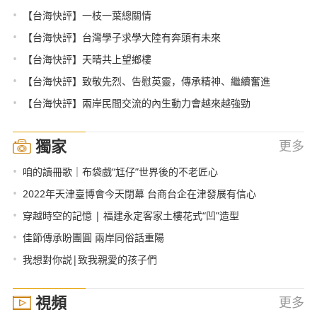
•
【台海快評】一枝一葉總關情
•
【台海快評】台灣學子求學大陸有奔頭有未來
•
【台海快評】天晴共上望鄉樓
•
【台海快評】致敬先烈、告慰英靈，傳承精神、繼續奮進
•
【台海快評】兩岸民間交流的內生動力會越來越強勁
獨家
更多
•
咱的讀冊歌｜布袋戲“尪仔”世界後的不老匠心
•
2022年天津臺博會今天閉幕 台商台企在津發展有信心
•
穿越時空的記憶 | 福建永定客家土樓花式“凹”造型
•
佳節傳承盼團圓 兩岸同俗話重陽
•
我想對你説|致我親愛的孩子們
視頻
更多