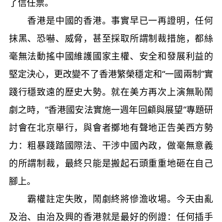
了信任票。
香港是中國的香港。事實早已一再證明，任何
抹黑、恐嚇、威脅，甚至採取所謂制裁措施，都絲
毫無法動搖中國維護國家主權、安全和發展利益的
堅定決心，更改變不了香港繁榮穩定和“一國兩制”實
踐行穩致遠的歷史大勢。就在美方再次上演無恥鬧
劇之時，“香港國安法實施一週年回顧與展望”專題研
討會在北京舉行，與會者擲地有聲地正告美西方勢
力：粗暴踐踏國際法、干涉中國內政，做毫無意義
的所謂制裁，最終只能是搬起石頭重重地砸在自己
腳上。
霸權註定失敗，鬧劇終將慘澹收場。今天由亂
及治、由治及興的香港就是最好的例證：任何插手