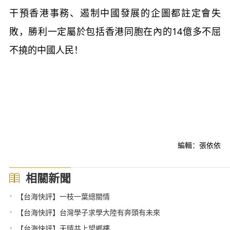
干預香港事務、遏制中國發展的企圖都註定會失
敗，勝利一定屬於包括香港同胞在內的14億多不屈
不撓的中國人民！
編輯：張依依
相關新聞
•
【台海快評】一枝一葉總關情
•
【台海快評】台灣學子求學大陸有奔頭有未來
•
【台海快評】天晴共上望鄉樓