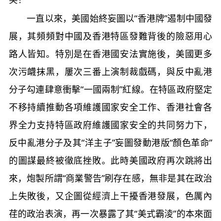
一直以來，美國始終妄圖以“香港牌”遏制中國發
展，其頻頻對中國及香港特區發難背後的險惡用心
路人皆知。特別是在香港國安法實施後，美國更多
次污衊抹黑，屢次三番上演制裁戲碼，與反中亂港
分子勾連肆意衝擊“一國兩制”紅線。在特區政府堅定
不移持續推動各項維護國家安全工作、香港社會各
界全力支持特區政府維護國家安全的共同努力下，
反中亂港分子及其“洋主子”妄圖發動港版“顏色革命”
的圖謀最終被徹底挫敗。此時美國政府再次跳將出
來，炮製所謂“商業警告”刷存在感，無非是其在政治
上失敗後，又企圖從經濟上干擾香港發展，色厲內
荏的政治表演，再一次暴露了其“美式霸淩”的本來面