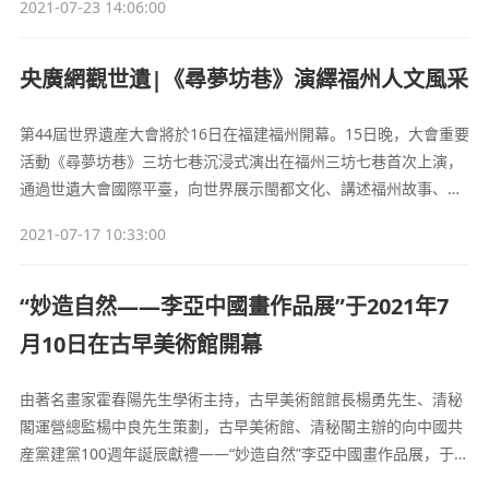
2021-07-23 14:06:00
央廣網觀世遺|《尋夢坊巷》演繹福州人文風采
第44屆世界遺産大會將於16日在福建福州開幕。15日晚，大會重要
活動《尋夢坊巷》三坊七巷沉浸式演出在福州三坊七巷首次上演，
通過世遺大會國際平臺，向世界展示閩都文化、講述福州故事、彰
顯福州魅力。
2021-07-17 10:33:00
“妙造自然——李亞中國畫作品展”于2021年7
月10日在古早美術館開幕
由著名畫家霍春陽先生學術主持，古早美術館館長楊勇先生、清秘
閣運營總監楊中良先生策劃，古早美術館、清秘閣主辦的向中國共
産黨建黨100週年誕辰獻禮——“妙造自然”李亞中國畫作品展，于
2021年7月10下午3:00在古早美術館開幕。