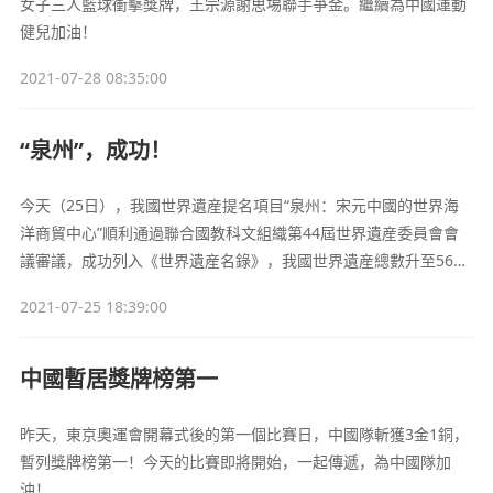
女子三人籃球衝擊獎牌，王宗源謝思埸聯手爭金。繼續為中國運動
健兒加油！
2021-07-28 08:35:00
“泉州”，成功！
今天（25日），我國世界遺産提名項目“泉州：宋元中國的世界海
洋商貿中心”順利通過聯合國教科文組織第44屆世界遺産委員會會
議審議，成功列入《世界遺産名錄》，我國世界遺産總數升至56
項。
2021-07-25 18:39:00
中國暫居獎牌榜第一
昨天，東京奧運會開幕式後的第一個比賽日，中國隊斬獲3金1銅，
暫列獎牌榜第一！今天的比賽即將開始，一起傳遞，為中國隊加
油！