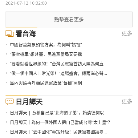
2021-07-12 10:32:00
點擊查看更多
看台海
更多
•
中國智慧氣象預警方案，為何叫“媽祖”
•
“張雪機車”想赴臺，民進黨當局又要擋
•
“要看就看世界級的！”台灣民眾黨首訪大陸為何直...
•
“做一個中國人非常光榮！”這場盛會，讓兩岸心聲...
•
島內輿論再呼籲民進黨放棄“台獨”黨綱
日月譚天
更多
•
日月譚天 | 竟稱自己是“北海道子弟”，賴清德何以...
•
日月譚天｜為何一個外國人把自己當成台灣“太上皇”？
•
日月譚天｜“去中國化”毒策升級！民進黨妄圖讓臺...