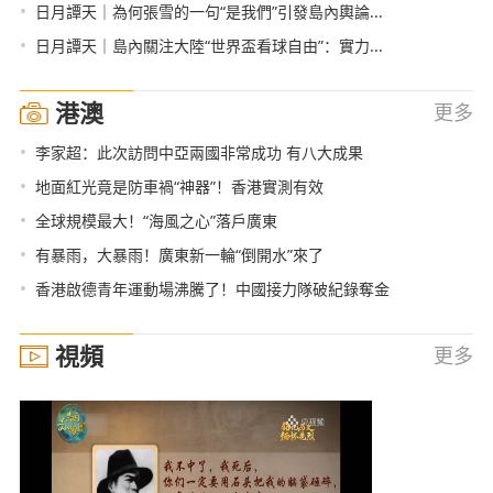
•
日月譚天｜為何張雪的一句“是我們”引發島內輿論...
•
日月譚天｜島內關注大陸“世界盃看球自由”：實力...
港澳
更多
•
李家超：此次訪問中亞兩國非常成功 有八大成果
•
地面紅光竟是防車禍“神器”！香港實測有效
•
全球規模最大！“海風之心”落戶廣東
•
有暴雨，大暴雨！廣東新一輪“倒開水”來了
•
香港啟德青年運動場沸騰了！中國接力隊破紀錄奪金
視頻
更多