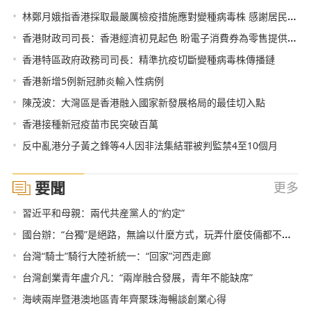
•
林鄭月娥指香港採取最嚴厲檢疫措施應對變種病毒株 感謝居民配合
•
香港財政司司長：香港經濟初見起色 盼電子消費券為零售提供良機
•
香港特區政府政務司司長：精準抗疫切斷變種病毒株傳播鏈
•
香港新增5例新冠肺炎輸入性病例
•
陳茂波：大灣區是香港融入國家新發展格局的最佳切入點
•
香港接種新冠疫苗市民突破百萬
•
反中亂港分子黃之鋒等4人因非法集結罪被判監禁4至10個月
要聞
更多
•
習近平和母親：兩代共産黨人的“約定”
•
國台辦：“台獨”是絕路，無論以什麼方式，玩弄什麼伎倆都不可能得逞
•
台灣“騎士”騎行大陸祈統一：“回家”河西走廊
•
台灣創業青年盧介凡：“兩岸融合發展，青年不能缺席”
•
海峽兩岸暨港澳地區青年齊聚珠海暢談創業心得