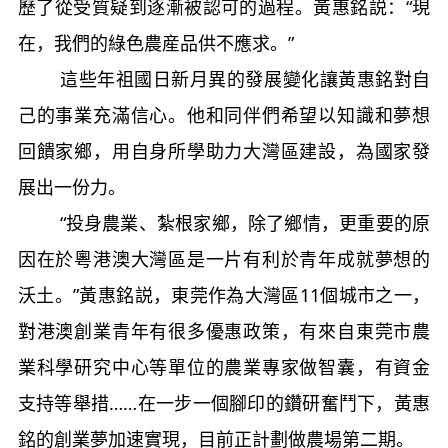
歷了從受質疑到逐漸被認可的過程。黃惠銘説：“現
在，我們的綠色農産品供不應求。”
這些年祖國日新月異的發展變化讓黃惠銘對自
己的事業充滿信心。他和同伴們希望以知識和夢想
回饋家鄉，用自身所學助力大灣區建設，為國家發
展出一份力。
“投身農業、紮根家鄉，除了鄉情，更重要的原
因在於粵港澳大灣區是一片有利於青年成就夢想的
沃土。”黃惠銘説，東莞作為大灣區11個城市之一，
對港澳創業青年有很多優惠政策，有來自東莞市農
業科學研究中心等單位的農業專家做智囊，有資金
支持等舉措……在一步一個腳印的鑽研奮鬥下，黃惠
銘的創業夢加速實現，目前正計劃做農場第二期。