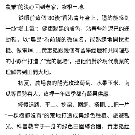
農業”的決心回到老家，紮根土地。
從眼前這個“80後”香港青年身上，隱約能感到
一絲“鄉土氣”：健康黝黑的膚色，沾著些許泥巴的運
動鞋，以“農民”為前綴的微信名，能熟練地開挖掘
機、做電焊……黃惠銘跟幾個有留學經歷和共同理想
的小夥伴打造了“我的農場”，把他們對於現代農業的
理解帶到田間大地。
初夏，農場裏的陽光玫瑰葡萄、水果玉米、南
瓜等長勢喜人，這裡一年四季都有蔬果供應。
修復道路、平土、挖渠、圍網、搭棚……把一片
“一棵樹都沒有”的荒地打造成集綠色種植、旅遊觀
光、科普教育于一身的綠色田園綜合體，黃惠銘經