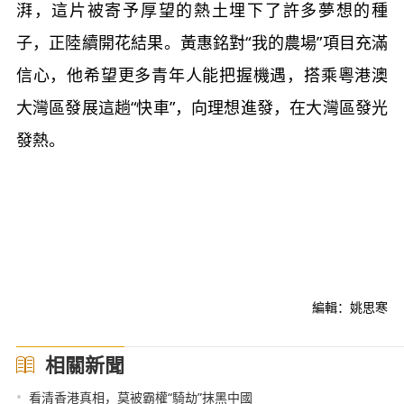
湃，這片被寄予厚望的熱土埋下了許多夢想的種
子，正陸續開花結果。黃惠銘對“我的農場”項目充滿
信心，他希望更多青年人能把握機遇，搭乘粵港澳
大灣區發展這趟“快車”，向理想進發，在大灣區發光
發熱。
編輯：姚思寒
相關新聞
•
看清香港真相，莫被霸權“騎劫”抹黑中國