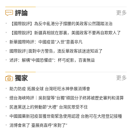
評論
更多
•
【國際銳評】為反中亂港分子撐腰的美政客公然踐踏法治
•
【國際銳評】新疆真相就在那裏，美國政客不要再自欺欺人了
•
新華國際時評：中國疫苗“入世”意義非凡
•
國際銳評|面對中方警告，澳反華政客該迷途知返了
•
述評：解構“中國恐懼症”：杯弓蛇影，百害無益
獨家
更多
•
助力防疫 拓展全球 台灣旺旺水神參展消博會
•
總台海峽時評｜吳釗燮等“台獨”頑固分子終將被歷史審判和清算
•
民進黨送上的勞動節“大禮” 台灣民眾受不住
•
中國國藥新冠疫苗獲世衛緊急使用認證 台胞可在大陸登記接種
•
消博會來了 臺展商直呼“來對了”