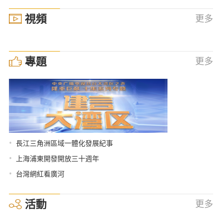
視頻
更多
專題
更多
•
長江三角洲區域一體化發展紀事
•
上海浦東開發開放三十週年
•
台灣網紅看廣河
活動
更多