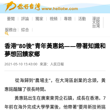
要聞
評論
獨家
視頻
專題
活動
漫説
大陸
台灣
服務台
綜合
香港“80後”青年黃惠銘——帶著知識和
夢想回饋家鄉
2021-05-10 15:43:00
來源：人民日報
從海歸到“農場主”，在大灣區創業的念頭，黃
惠銘醞釀了很長時間。
黃惠銘出生在廣東東莞企石鎮，成長在香港。7
年前在海外完成大學學業後，他帶著“要用新技術搞