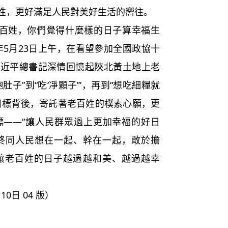
性，更好滿足人民對美好生活的嚮往。
姓，你們覺得什麼樣的日子算幸福生
年5月23日上午，在看望參加全國政協十
習近平總書記深情回憶起陜北黃土地上老
子”到“吃‘凈顆子’”，再到“想吃細糧就
目標背後，寄託著老百姓的樸素心願，更
標——“讓人民群眾過上更加幸福的好日
始終同人民想在一起、幹在一起，敢於擔
讓老百姓的日子越過越和美、越過越幸
0日 04 版）