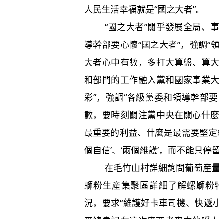
人民生活幸福就是“國之大者”。
“國之大者”關乎發展全局、事
導幹部要心懷“國之大者”，強調
大者心中有數，多打大算盤、算
和部門的工作融入黨和國家事業
彩”，強調“各級黨委和領導幹部
數，要時刻關注黨中央在關心什
最重要的利益、什麼是最需要堅定維
個自信’、‘兩個維護’，而不能只停
在毛竹山村詳細詢問葡萄産量、
螄粉生産集聚區詳細了解螺螄粉
況，要求“維護好卡車司機、快遞