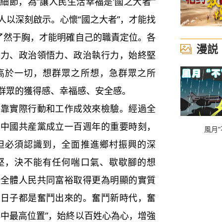
節，為“讓人民生活幸福是‘國之大者’”
人以深刻啟示。心懷“國之大者”，才能找
”了然于胸，才能明確自己的職責定位。各
漫説
斷力、政治領悟力、政治執行力，始終堅
高於一切，想群眾之所想，急群眾之所
群眾的獲得感、幸福感、安全感。
靠實際行動和工作成效來檢驗。經過全
來中國共産黨成立一百週年的重要時刻，
風月“
但必須認識到，全面推進鄉村振興的深
堅，決不能有任何喘口氣、歇歇腳的想
動全體人民共同富裕取得更為明顯的實質
好日子都是奮鬥出來的。奮鬥新時代，奮
心中最高位置”，始終以百姓心為心，增強