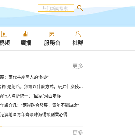
視頻
廣播
服務台
社群
更多
親：兩代共産黨人的“約定”
獨”是絕路，無論以什麼方式，玩弄什麼伎倆都不可能得逞
”騎行大陸祈統一：“回家”河西走廊
年盧介凡：“兩岸融合發展，青年不能缺席”
港澳地區青年齊聚珠海暢談創業心得
更多