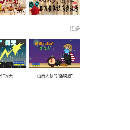
更多
不”同天
山姆大叔的“迷魂湯”