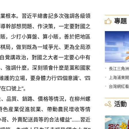
業根本。習近平總書記多次強調各級領
專題
“領導幹部想問題、作決策，一定要對國之
大賬，少打小算盤、算小賬，善於把地區
大棋局，做到既為一域爭光、更為全局添
要自覺講政治，對國之大者一定要心中有
麼、強調什麼，深刻領會什麼是黨和國家
•
長江三角洲
•
護的立場，要身體力行‘四個意識’、‘四
上海浦東開
•
台灣網紅看
留在口號上”。
品質、銷路、價格等情況，在柳州螺
活動
特色産業促進就業、帶動農民增收等情
小哥、外賣配送員等的合法權益”……習近