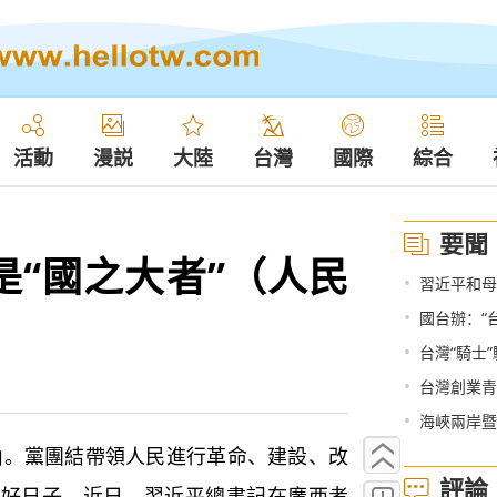
活動
漫説
大陸
台灣
國際
綜合
要聞
是“國之大者”（人民
•
習近平和母
•
國台辦：“台
•
台灣“騎士
•
台灣創業青
•
海峽兩岸暨
黨團結帶領人民進行革命、建設、改
評論
上好日子。近日，習近平總書記在廣西考