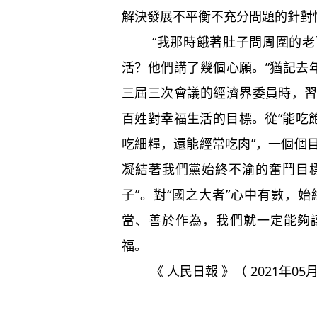
解決發展不平衡不充分問題的針對
“我那時餓著肚子問周圍的老百
活？他們講了幾個心願。”猶記去
三屆三次會議的經濟界委員時，
百姓對幸福生活的目標。從“能吃飽肚
吃細糧，還能經常吃肉”，一個個
凝結著我們黨始終不渝的奮鬥目
子”。對“國之大者”心中有數，
當、善於作為，我們就一定能夠
福。
《 人民日報 》（ 2021年05月1