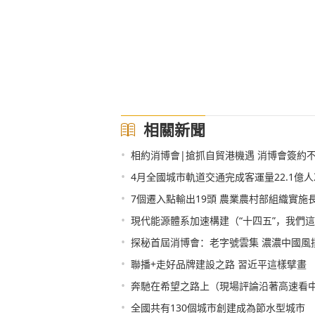
相關新聞
•
相約消博會|搶抓自貿港機遇 消博會簽約
•
4月全國城市軌道交通完成客運量22.1億人次
•
7個遷入點輸出19頭 農業農村部組織實施
•
現代能源體系加速構建（“十四五”，我們
•
探秘首屆消博會：老字號雲集 濃濃中國風
•
聯播+走好品牌建設之路 習近平這樣擘畫
•
奔馳在希望之路上（現場評論沿著高速看
•
全國共有130個城市創建成為節水型城市