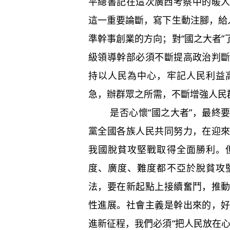
平總書記在這次廣西考察中的暖人細
這一重要論斷，寫下生動注腳，給
準幹事創業的方向；對“國之大者
級領導幹部必須不斷提高政治判
持以人民為中心，牢記人民利益
急，辦群眾之所需，不斷增強人民
是否心懷“國之大者”，最終要
黨全國各族人民共同努力，在迎
我國脫貧攻堅戰取得全面勝利。
度、廣度、難度都不亞於脫貧攻
法，要在新起點上接續奮鬥，推
性進展。社會主義是幹出來的，
進新征程，我們必須“把人民放在