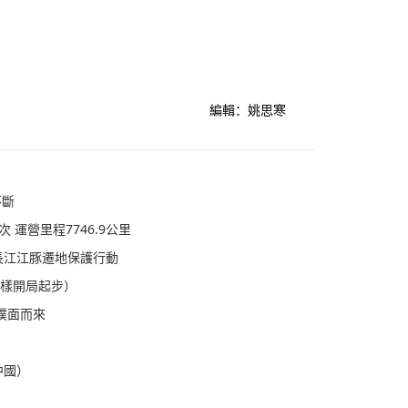
編輯：姚思寒
不斷
 運營里程7746.9公里
長江江豚遷地保護行動
這樣開局起步）
撲面而來
中國）