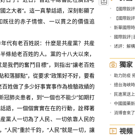
•
【國際銳評
“國之大者”。這一真摯話語，深刻彰顯了
•
【國際銳評
如既往的赤子情懷、一以貫之的價值追
•
新華國際時
•
國際銳評|
代有老百姓説：什麼是共産黨？共産
•
述評：解構
下半條給老百姓的人。黨的十八大以來，
獨家
就是我們的奮鬥目標”，到指出“讓老百姓
•
點和落腳點”，從要求“政策好不好，要看
助力防疫 
•
總台海峽時評
為老百姓做了多少好事實事作為檢驗政績的
•
民進黨送上
治新冠肺炎患者，到“一個也不能少”如期打
•
中國國藥新冠
的話語，一個個實實在在的行動，詮釋著
•
消博會來了
共産黨人一切為了人民、一切依靠人民的
“人民”重於千鈞，“人民”就是一切，讓
視頻