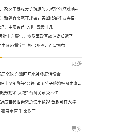
】為反中亂港分子撐腰的美政客公然踐踏法治
】新疆真相就在那裏，美國政客不要再自欺欺人了
評：中國疫苗“入世”意義非凡
面對中方警告，澳反華政客該迷途知返了
“中國恐懼症”：杯弓蛇影，百害無益
更多
拓展全球 台灣旺旺水神參展消博會
｜吳釗燮等“台獨”頑固分子終將被歷史審判和清算
的勞動節“大禮” 台灣民眾受不住
疫苗獲世衛緊急使用認證 台胞可在大陸登記接種
 臺展商直呼“來對了”
更多