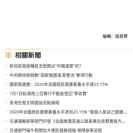
編輯：姚思寒
相關新聞
•
新冠疫苗接種是怎麼跑出“中國速度”的？
•
中央網信辦啟動“清朗‘飯圈’亂象整治”專項行動
•
國家衛健委：2020年全國居民健康素養水平達23.15%
•
7月1日起海南三亞實行不動産登記“零收費”
•
青海生態文明建設亮點頻現
•
2020年全國居民健康素養水平達到23.15% “每個人是自己健康的第一責任人”理念逐步深入人心
•
交通運輸部等部門印發《全面推廣高速公路差異化收費實施方案》：分路段差異化收費
•
交通部門端午假期加大便民服務措施 保障旅客返程