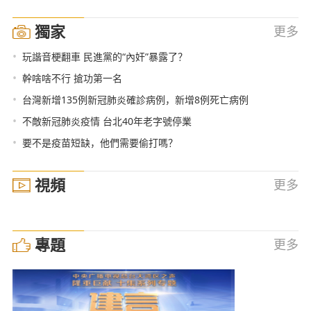
獨家
更多
•
玩諧音梗翻車 民進黨的“內奸”暴露了？
•
幹啥啥不行 搶功第一名
•
台灣新增135例新冠肺炎確診病例，新增8例死亡病例
•
不敵新冠肺炎疫情 台北40年老字號停業
•
要不是疫苗短缺，他們需要偷打嗎？
視頻
更多
專題
更多