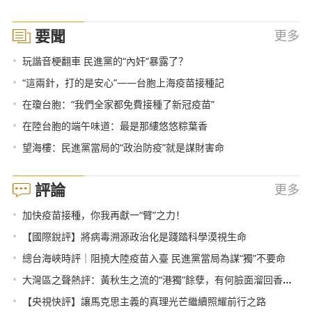
要聞
更多
•
玩諧音梗翻車 民進黨的“內奸”暴露了？
•
“這兩針，打的是安心”——台胞上海疫苗接種記
•
在瓊台胞：“我們全家都免費接種了新冠疫苗”
•
在陸台胞的端午味道：最是那縷悠悠粽葉香
•
望海樓：民進黨當局的“政治防疫”就是謀財害命
評論
更多
•
加快疫苗接種，你我再獻一“臂”之力！
•
【國際銳評】將病毒溯源政治化是踐踏科學漠視生命
•
總台海峽時評｜阻撓大陸疫苗入臺 民進黨當局為謀“獨”不要命
•
大灣區之聲熱評：黃秋生之流的“港獨”餘孽，有何臉面溜回香港？
•
【央視快評】讓馬克思主義的真理光芒繼續照耀前行之路