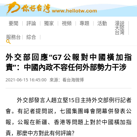
要聞
評論
獨家
視頻
專題
活動
漫説
大陸
台灣
服務台
綜合
外交部回應“G7公報對中國橫加指
責”：中國內政不容任何外部勢力干涉
2021-06-15 16:45:00
來源：看台海微博
外交部發言人趙立堅15日主持外交部例行記者
會。有記者提問説，七國集團峰會閉幕併發表公
報，公報在新疆、香港等問題上對於中國橫加指
責，那麼中方對此有何評論？