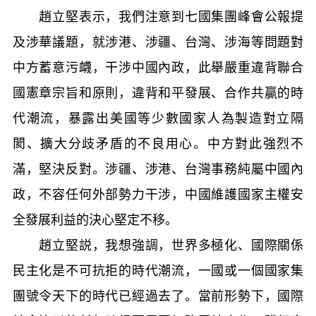
趙立堅表示，我們注意到七國集團峰會公報提
及涉華議題，就涉港、涉疆、台灣、涉海等問題對
中方蓄意污衊，干涉中國內政，此舉嚴重違背聯合
國憲章宗旨和原則，違背和平發展、合作共贏的時
代潮流，暴露出美國等少數國家人為製造對立隔
閡、擴大分歧矛盾的不良用心。中方對此強烈不
滿，堅決反對。涉疆、涉港、台灣事務純屬中國內
政，不容任何外部勢力干涉，中國維護國家主權安
全發展利益的決心堅定不移。
趙立堅説，我想強調，世界多極化、國際關係
民主化是不可抗拒的時代潮流，一國或一個國家集
團號令天下的時代已經過去了。當前形勢下，國際