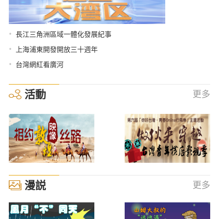
•
長江三角洲區域一體化發展紀事
•
上海浦東開發開放三十週年
•
台灣網紅看廣河
活動
更多
漫説
更多