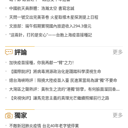
•
中國航天員群體：浩瀚太空 書寫忠誠
•
天問一號交出完美答卷 火星取樣木星探測提上日程
•
文旅部：端午假期實現國內旅遊收入294.3億元
•
“這兩針，打的是安心”——台胞上海疫苗接種記
評論
更多
•
加快疫苗接種，你我再獻一“臂”之力！
•
【國際銳評】將病毒溯源政治化是踐踏科學漠視生命
•
總台海峽時評｜阻撓大陸疫苗入臺 民進黨當局為謀“獨”不要命
•
大灣區之聲熱評：黃秋生之流的“港獨”餘孽，有何臉面溜回香港？
•
【央視快評】讓馬克思主義的真理光芒繼續照耀前行之路
獨家
更多
•
不敵新冠肺炎疫情 台北40年老字號停業