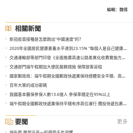
編輯：魏倩
相關新聞
•
新冠疫苗接種是怎麼跑出“中國速度”的？
•
2020年全國居民健康素養水平達到23.15% “每個人是自己健康的第一責任人”理念逐步深入人心
•
交通運輸部等部門印發《全面推廣高速公路差異化收費實施方案》：分路段差異化收費
•
交通部門端午假期加大便民服務措施 保障旅客返程
•
國家郵政局：端午假期全國郵政快遞業保持總體安全平穩、高位有序運行的良好態勢
•
百年大黨的成功密碼
•
我國基本醫保參保人數13.6億人 參保率穩定在95%以上
•
端午假期全國郵政快遞業保持平穩有序高位運行 攬投快遞包裹量超過17.4億件
要聞
更多
•
端午節 跟習近平一起感受千年迴響