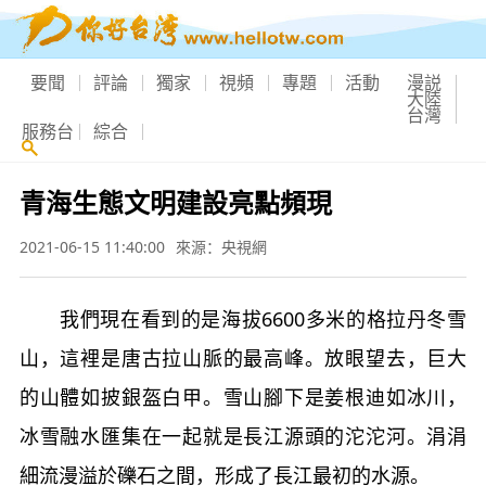
要聞
評論
獨家
視頻
專題
活動
漫説
大陸
台灣
服務台
綜合
青海生態文明建設亮點頻現
2021-06-15 11:40:00
來源：央視網
我們現在看到的是海拔6600多米的格拉丹冬雪
山，這裡是唐古拉山脈的最高峰。放眼望去，巨大
的山體如披銀盔白甲。雪山腳下是姜根迪如冰川，
冰雪融水匯集在一起就是長江源頭的沱沱河。涓涓
細流漫溢於礫石之間，形成了長江最初的水源。