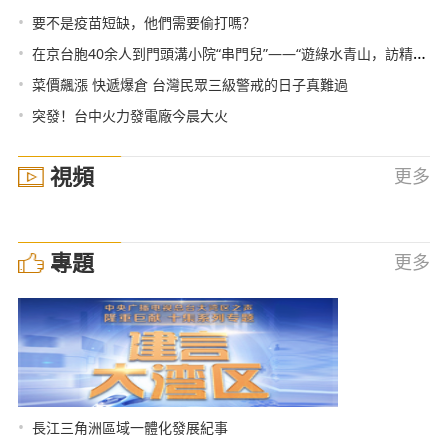
•
要不是疫苗短缺，他們需要偷打嗎？
•
在京台胞40余人到門頭溝小院“串門兒”——“遊綠水青山，訪精品民宿”
•
菜價飆漲 快遞爆倉 台灣民眾三級警戒的日子真難過
•
突發！台中火力發電廠今晨大火
視頻
更多
專題
更多
•
長江三角洲區域一體化發展紀事