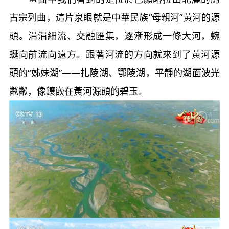
古宗列曲，這片泉眼就是中華民族“母親河”黃河的源
頭。涓涓細流、交融匯集，逐漸形成一條大河，蜿
蜒向前流向遠方。跟著河流的方向就來到了黃河源
頭的“姊妹湖”——扎陵湖、鄂陵湖，平靜的湖面波光
粼粼，像鑲嵌在黃河源頭的碧玉。