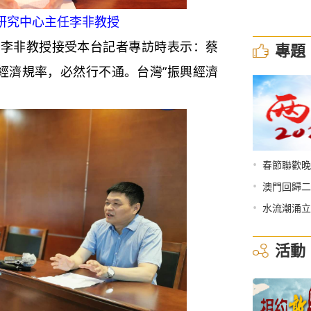
研究中心主任李非教授
非教授接受本台記者專訪時表示：蔡
專題
背經濟規率，必然行不通。台灣”振興經濟
•
春節聯歡晚
•
澳門回歸二
•
水流潮涌立
活動