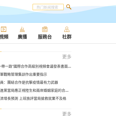
視頻
廣播
服務台
社群
更多
一帶一路”國際合作高級別視頻會議發表書面致辭
軍戰略管理集訓作出重要指示
員：團結合作是抗擊疫情最有力武器
當局應正視陸生和兩岸婚姻家庭的合理需求 儘快取消歧視性措施
濟增長預測 上班族評當局搶救就業不及格
更多