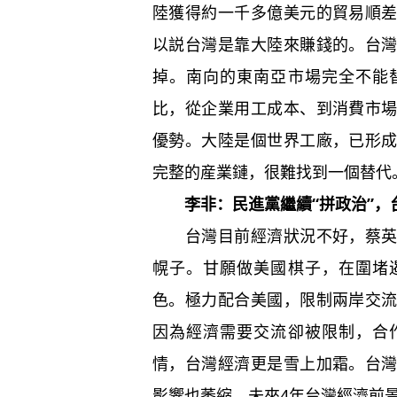
陸獲得約一千多億美元的貿易順
以説台灣是靠大陸來賺錢的。台
掉。南向的東南亞市場完全不能
比，從企業用工成本、到消費市
優勢。大陸是個世界工廠，已形
完整的産業鏈，很難找到一個替代
李非：民進黨繼續“拼政治”，
台灣目前經濟狀況不好，蔡英文
幌子。甘願做美國棋子，在圍堵
色。極力配合美國，限制兩岸交
因為經濟需要交流卻被限制，合
情，台灣經濟更是雪上加霜。台
影響也萎縮，未來4年台灣經濟前