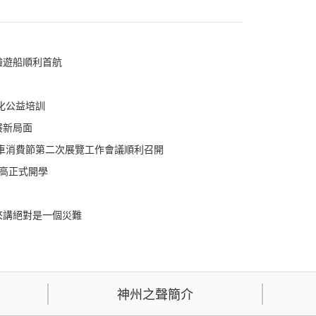
驗遊船順利首航
化公益培訓
展新局面
汽車消費節第二次展覽工作會議順利召開
高正式開學
來講絕對是一個災難
神州之聲簡介