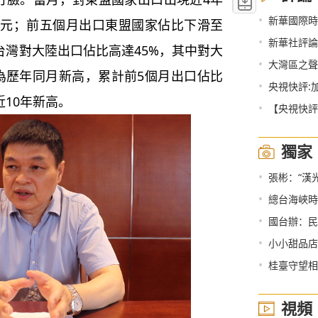
•
新華國際時
億美元；前五個月出口東盟國家佔比下滑至
•
新華社評論員：團結
，台灣對大陸出口佔比高達45%，其中對大
•
大灣區之聲
，為歷年同月新高，累計前5個月出口佔比
•
央視快評:
近10年新高。
•
【央視快評
獨家
•
張彬：“漢
•
總台海峽時評
•
國台辦：民進黨
•
小小甜品店
•
桂臺守望相
視頻