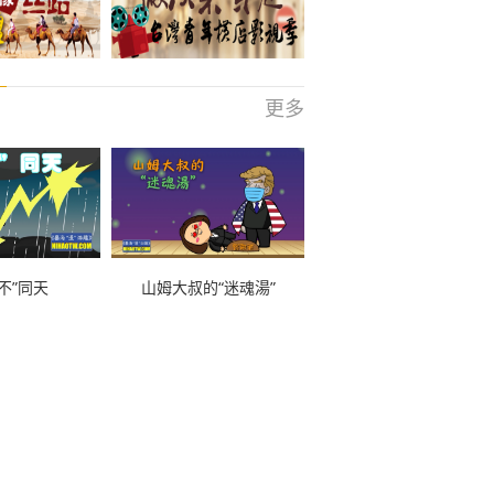
更多
不”同天
山姆大叔的“迷魂湯”