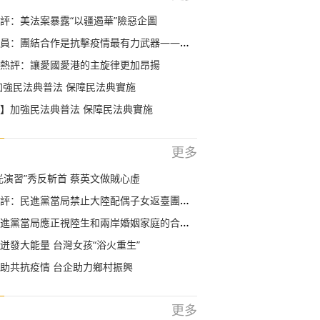
評：美法案暴露“以疆遏華”險惡企圖
合作是抗擊疫情最有力武器——論習近平主席在中非團結抗疫特別峰會主旨講話
熱評：讓愛國愛港的主旋律更加昂揚
加強民法典普法 保障民法典實施
】加強民法典普法 保障民法典實施
更多
光演習”秀反斬首 蔡英文做賊心虛
：民進黨當局禁止大陸配偶子女返臺團圓，天理難容!
當局應正視陸生和兩岸婚姻家庭的合理需求 儘快取消歧視性措施
迸發大能量 台灣女孩“浴火重生”
助共抗疫情 台企助力鄉村振興
更多