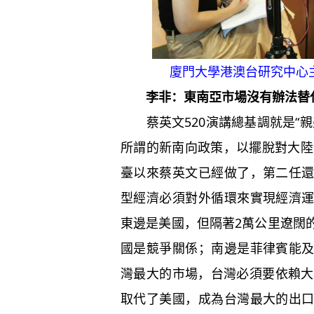
廈門大學港澳台研究中心
李非：東南亞市場沒有辦法替
蔡英文520演講總基調就是“親
所謂的新南向政策，以擺脫對大陸
臺以來蔡英文已經做了，第二任
型經濟必須對外循環來實現經濟
東邊是美國，但隔著2萬公里遼闊
國是競爭關係；南邊是菲律賓能
灣最大的市場，台灣必須要依賴大
取代了美國，成為台灣最大的出