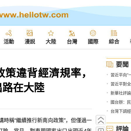
活動
漫説
大陸
台灣
國際
綜合
要聞
”政策違背經濟規率，
•
習近平向“
出路在大陸
•
習近平對全
•
新華社評論
•
國台辦：民進黨
•
台灣下調經
時稱“繼續推行新南向政策”，但僅過一
評論
打臉。當月，對東盟國家出口出現近4年