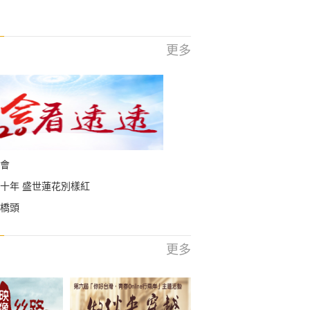
更多
會
十年 盛世蓮花別樣紅
橋頭
更多