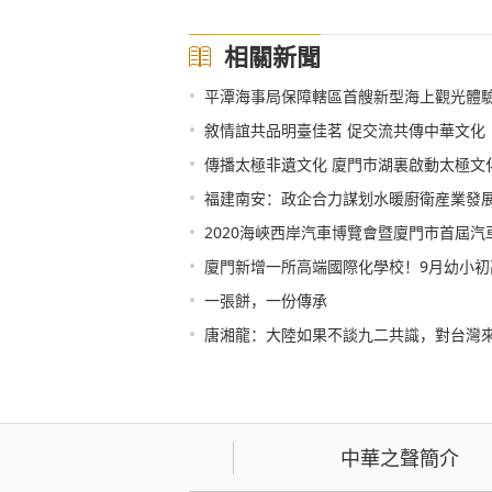
相關新聞
•
平潭海事局保障轄區首艘新型海上觀光體
•
敘情誼共品明臺佳茗 促交流共傳中華文化
•
傳播太極非遺文化 廈門市湖裏啟動太極文
•
福建南安：政企合力謀划水暖廚衛産業發
•
2020海峽西岸汽車博覽會暨廈門市首屆
•
廈門新增一所高端國際化學校！9月幼小初
•
一張餅，一份傳承
•
唐湘龍：大陸如果不談九二共識，對台灣
中華之聲簡介