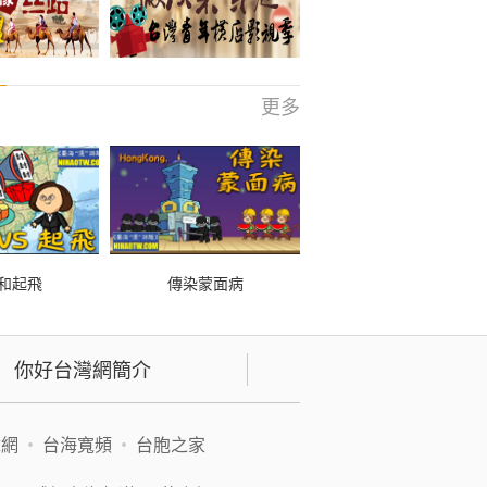
更多
和起飛
傳染蒙面病
你好台灣網簡介
緯網
•
台海寬頻
•
台胞之家