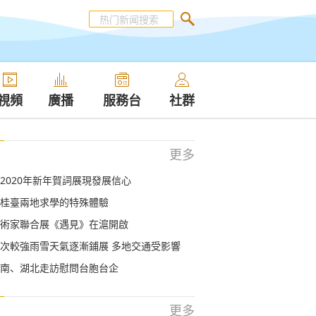
視頻
廣播
服務台
社群
更多
2020年新年賀詞展現發展信心
桂臺兩地求學的特殊體驗
術家聯合展《遇見》在滬開啟
次較強雨雪天氣逐漸鋪展 多地交通受影響
南、湖北走訪慰問台胞台企
更多