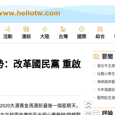
活動
漫説
大陸
台灣
國際
綜合
要聞
勢：改革國民黨 重啟
•
習近平主席
•
台籍小學生
•
海峽兩岸藝
•
今年我國初
•
龍明彪在湖
020大選黃金周選前最後一個星期天，
評論
)上午在桃園市蘆竹區光明小學舉辦“榮耀翻