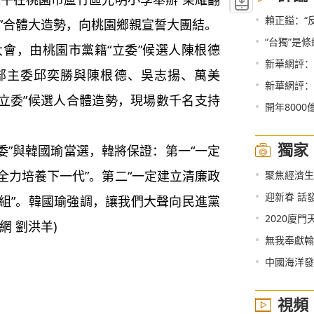
•
賴正鎰：“
委”合體大造勢，向桃園鄉親宣誓大團結。
•
“台獨”是
，由桃園市黨籍“立委”候選人陳根德
•
新華網評：
部主委邱奕勝與陳根德、吳志揚、萬美
•
新華網評：
“立委”候選人合體造勢，現場數千名支持
•
開年800
獨家
”與韓國瑜當選，韓將保證：第一“一定
•
全力培養下一代”。第二“一定建立清廉政
聚焦經濟生態
•
迎新春 話
組”。韓國瑜強調，讓我們大聲向民進黨
•
2020廈
 劉洪羊)
•
無我奉獻翰
•
中國海洋發
視頻