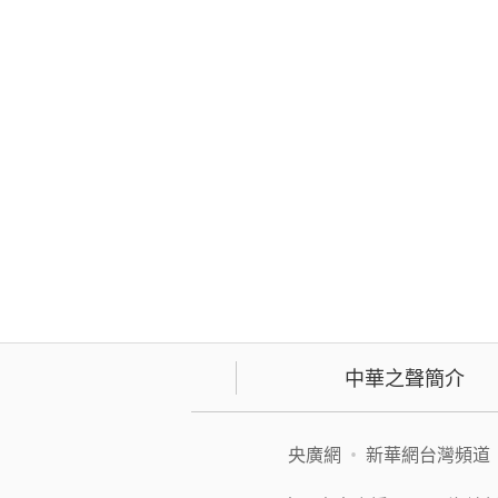
中華之聲簡介
央廣網
•
新華網台灣頻道