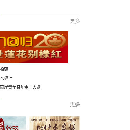
更多
橋頭
70週年
兩岸青年原創金曲大選
更多