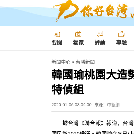
要聞
獨家
評論
專題
新聞中心
>
台灣新聞
韓國瑜桃園大造
特偵組
2020-01-06 08:04:00
來源：中新網
據台灣《聯合報》報道，台灣2
國民黨2020候選人韓國瑜今(5日