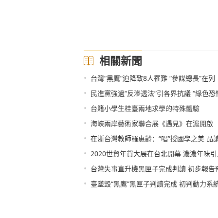
相關新聞
•
台灣“黑鷹”迫降致8人罹難 “參謀總長”在列
•
民進黨強過“反滲透法”引各界抗議 “綠色恐
•
台籍小學生桂臺兩地求學的特殊體驗
•
海峽兩岸藝術家聯合展《遇見》在滬開啟
•
在浙台灣教師羅惠齡：“唱”授國學之美 品
•
2020世貿年貨大展在台北開幕 濃濃年味
•
台灣失事直升機黑匣子完成判讀 初步報告
•
臺墜毀“黑鷹”黑匣子判讀完成 初判動力系