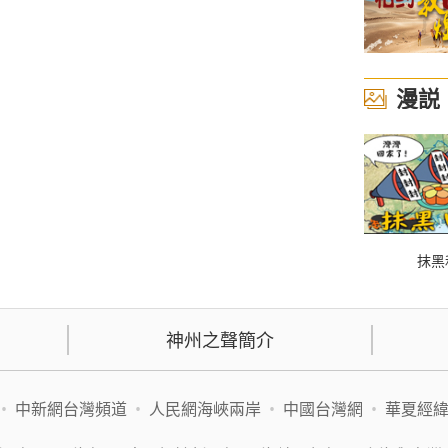
漫説
抹黑
神州之聲簡介
•
中新網台灣頻道
•
人民網海峽兩岸
•
中國台灣網
•
華夏經