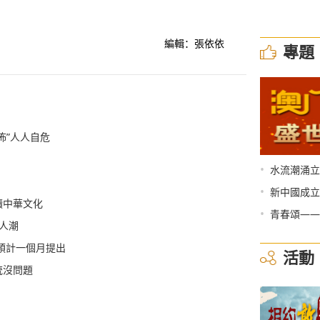
編輯：張依依
專題
怖”人人自危
•
水流潮涌立
•
新中國成立
讀中華文化
•
青春頌——
引人潮
預計一個月提出
活動
統沒問題