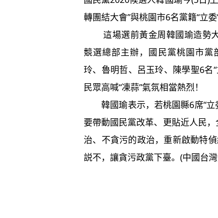
轉團結大會”與桃園市6名黨籍“立
這場選前黃金周韓國瑜造勢大會
競選總部主辦，國民黨桃園市黨
玲、魯明哲、呂玉玲、陳學聖6名
民眾高喊“凍蒜”氣氛相當熱烈！
韓國瑜表示，若桃園縣6席“立委
要帶動國民黨改革、更貼近人民，
治、不貪污的政治，重新啟動特偵
説不，讓貪污政黨下臺。(中國台灣網