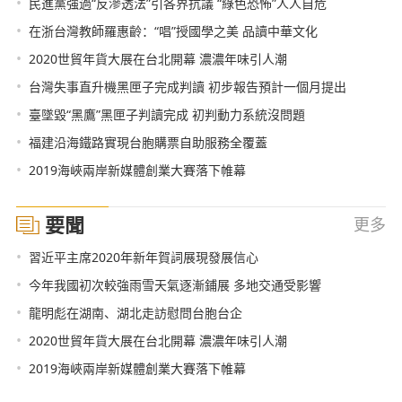
•
民進黨強過“反滲透法”引各界抗議 “綠色恐怖”人人自危
•
在浙台灣教師羅惠齡：“唱”授國學之美 品讀中華文化
•
2020世貿年貨大展在台北開幕 濃濃年味引人潮
•
台灣失事直升機黑匣子完成判讀 初步報告預計一個月提出
•
臺墜毀“黑鷹”黑匣子判讀完成 初判動力系統沒問題
•
福建沿海鐵路實現台胞購票自助服務全覆蓋
•
2019海峽兩岸新媒體創業大賽落下帷幕
要聞
更多
•
習近平主席2020年新年賀詞展現發展信心
•
今年我國初次較強雨雪天氣逐漸鋪展 多地交通受影響
•
龍明彪在湖南、湖北走訪慰問台胞台企
•
2020世貿年貨大展在台北開幕 濃濃年味引人潮
•
2019海峽兩岸新媒體創業大賽落下帷幕