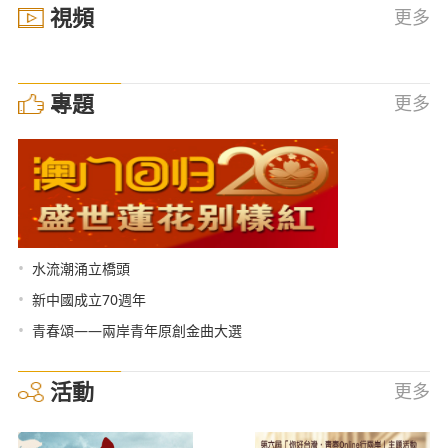
視頻
更多
專題
更多
•
水流潮涌立橋頭
•
新中國成立70週年
•
青春頌——兩岸青年原創金曲大選
活動
更多