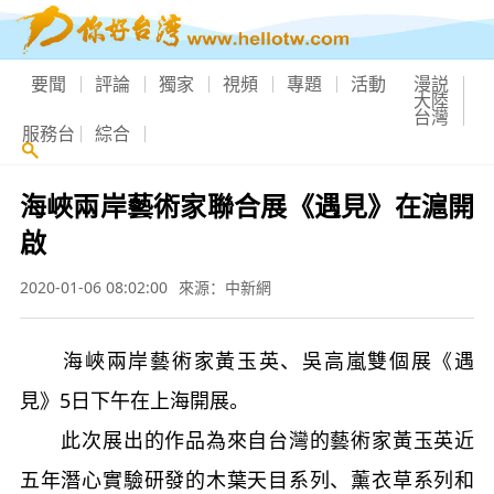
要聞
評論
獨家
視頻
專題
活動
漫説
大陸
台灣
服務台
綜合
海峽兩岸藝術家聯合展《遇見》在滬開
啟
2020-01-06 08:02:00
來源：中新網
海峽兩岸藝術家黃玉英、吳高嵐雙個展《遇
見》5日下午在上海開展。
此次展出的作品為來自台灣的藝術家黃玉英近
五年潛心實驗研發的木葉天目系列、薰衣草系列和