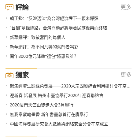
評論
更多
•
賴正鎰：“反滲透法”為台灣經濟埋下一顆未爆彈
•
“台獨”是條絕路，台灣問題必將隨著民族復興而終結
•
新華網評：致敬奮鬥的每個人
•
新華網評：為不同凡響的奮鬥者喝彩
•
開年8000億元降準“禮包”將惠及誰？
獨家
更多
•
聚焦經濟生態綠色發展——2020大宗固廢綜合利用研討會在京舉行
•
迎新春 話發展 梅州市臺協舉行2020年迎春聯誼會
•
2020廈門天竺山徒步大會3月舉行
•
無我奉獻翰墨香 新年書畫慈善行在廈舉行
•
中國海洋發展研究會大數據與網絡安全分會在京成立