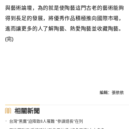
與藝術論壇，為的就是使陶藝這門古老的藝術能夠
得到長足的發展，將優秀作品積極推向國際市場，
進而讓更多的人了解陶藝、熱愛陶藝並收藏陶藝。
(完)
編輯：張依依
相關新聞
•
台灣“黑鷹”迫降致8人罹難 “參謀總長”在列