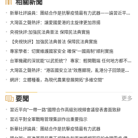
相關新聞
•
新華社評論員：團結合作是抗擊疫情最有力武器——論習近平主席在中非團結抗疫特別峰會主旨講話
•
大灣區之聲熱評：讓愛國愛港的主旋律更加昂揚
•
央視快評:加強民法典普法 保障民法典實施
•
【央視快評】加強民法典普法 保障民法典實施
•
專家學者：切實維護國家安全 確保“一國兩制”順利實施
•
台軍機藏的深就能“以武拒統”？ 專家：輕開戰端 任何地方都不安全
•
大灣區之聲熱評：“港區國安立法”效應顯現，亂港分子回頭是岸！
•
網評：立體種養，為現代農業發展開拓“多維空間”
要聞
更多
•
習近平向“一帶一路”國際合作高級別視頻會議發表書面致辭
•
習近平對全軍戰略管理集訓作出重要指示
•
新華社評論員：團結合作是抗擊疫情最有力武器
•