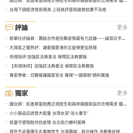
國台辦：民進黨當局應正視陸生和兩岸婚姻家庭的合理需求 儘快取消歧視性措施
•
台灣下調經濟增長預測 上班族評當局搶救就業不及格
評論
更多
•
新華社評論員：團結合作是抗擊疫情最有力武器——論習近平主席在中非團結抗疫特別峰會主旨講話
•
大灣區之聲熱評：讓愛國愛港的主旋律更加昂揚
•
央視快評:加強民法典普法 保障民法典實施
•
【央視快評】加強民法典普法 保障民法典實施
•
專家學者：切實維護國家安全 確保“一國兩制”順利實施
獨家
更多
•
國台辦：民進黨當局應正視陸生和兩岸婚姻家庭的合理需求 儘快取消歧視性措施
•
小小甜品店迸發大能量 台灣女孩“浴火重生”
•
桂臺守望相助共抗疫情 台企助力鄉村振興
•
境外生返臺優先名單無陸生 台灣輿論：政治操作 涉嚴重歧視