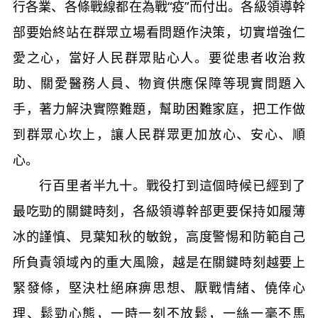
行各業、各條戰線都在為戰“疫”而付出。各級領導幹
部要始終站在群眾立場看問題作決策，切實增強仁
愛之心，當好人民群眾貼心人。要從患者收治救
助、關愛醫務人員、物資供應保障等現實問題入
手，著力解決實際難題，幫助困難家庭，把工作做
到群眾心坎上，讓人民群眾更加放心、安心、順
心。
行百里者半九十。戰役打到這個時候已經到了
最吃勁的關鍵時刻，各級領導幹部更要保持如履薄
冰的謹慎、見葉知秋的敏銳，高度警惕和防範自己
所負責領域內的重大風險，越是在關鍵時刻越要上
緊發條，堅決杜絕麻痹思想、厭戰情緒、僥倖心
理、鬆勁心態，一時一刻不放鬆，一絲一毫不馬