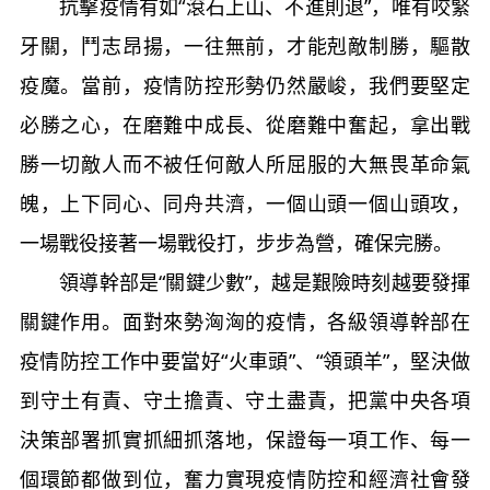
抗擊疫情有如“滾石上山、不進則退”，唯有咬緊
牙關，鬥志昂揚，一往無前，才能剋敵制勝，驅散
疫魔。當前，疫情防控形勢仍然嚴峻，我們要堅定
必勝之心，在磨難中成長、從磨難中奮起，拿出戰
勝一切敵人而不被任何敵人所屈服的大無畏革命氣
魄，上下同心、同舟共濟，一個山頭一個山頭攻，
一場戰役接著一場戰役打，步步為營，確保完勝。
領導幹部是“關鍵少數”，越是艱險時刻越要發揮
關鍵作用。面對來勢洶洶的疫情，各級領導幹部在
疫情防控工作中要當好“火車頭”、“領頭羊”，堅決做
到守土有責、守土擔責、守土盡責，把黨中央各項
決策部署抓實抓細抓落地，保證每一項工作、每一
個環節都做到位，奮力實現疫情防控和經濟社會發