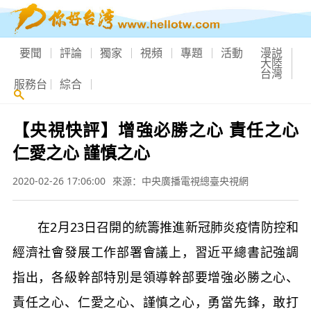
要聞
評論
獨家
視頻
專題
活動
漫説
大陸
台灣
服務台
綜合
【央視快評】增強必勝之心 責任之心
仁愛之心 謹慎之心
2020-02-26 17:06:00
來源：中央廣播電視總臺央視網
在2月23日召開的統籌推進新冠肺炎疫情防控和
經濟社會發展工作部署會議上，習近平總書記強調
指出，各級幹部特別是領導幹部要增強必勝之心、
責任之心、仁愛之心、謹慎之心，勇當先鋒，敢打