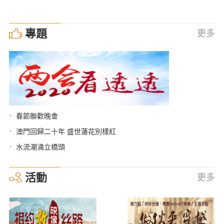
專題
更多
•
春節聯歡晚會
•
澳門回歸二十年 盛世蓮花別樣紅
•
水流潮涌立橋頭
活動
更多