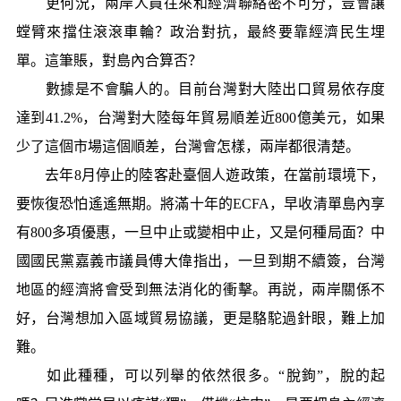
更何況，兩岸人員往來和經濟聯絡密不可分，豈會讓
螳臂來擋住滾滾車輪？政治對抗，最終要靠經濟民生埋
單。這筆賬，對島內合算否？
數據是不會騙人的。目前台灣對大陸出口貿易依存度
達到41.2%，台灣對大陸每年貿易順差近800億美元，如果
少了這個市場這個順差，台灣會怎樣，兩岸都很清楚。
去年8月停止的陸客赴臺個人遊政策，在當前環境下，
要恢復恐怕遙遙無期。將滿十年的ECFA，早收清單島內享
有800多項優惠，一旦中止或變相中止，又是何種局面？中
國國民黨嘉義市議員傅大偉指出，一旦到期不續簽，台灣
地區的經濟將會受到無法消化的衝擊。再説，兩岸關係不
好，台灣想加入區域貿易協議，更是駱駝過針眼，難上加
難。
如此種種，可以列舉的依然很多。“脫鉤”，脫的起