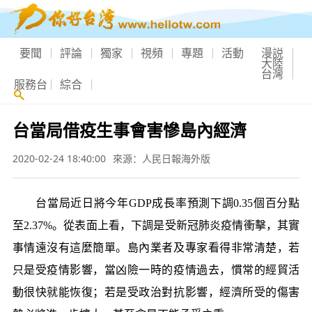
要聞
評論
獨家
視頻
專題
活動
漫説
大陸
台灣
服務台
綜合
台當局借疫生事會害慘島內經濟
2020-02-24 18:40:00
來源：人民日報海外版
台當局近日將今年GDP成長率預測下調0.35個百分點
至2.37%。從表面上看，下調是受新冠肺炎疫情衝擊，其實
事情遠沒有這麼簡單。島內業者及專家看得非常清楚，若
只是受疫情影響，當凶險一時的疫情過去，慣常的經貿活
動很快就能恢復；若是受政治對抗影響，經濟所受的傷害