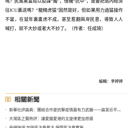
嗎？民進黨當局以疫謀“獨”，借機“抗中”，是要把島內經濟
往ICU裏送嗎？“龍精虎猛”固然是好，但如果用力過猛操作
不當，在鼠年裏畫虎不成，甚至惹翻兩岸民意，導致人人
喊打，就不大妙或者大不妙了。（作者：任成琦）
編輯：李婷婷
相關新聞
•
新華社評論員：團結合作是抗擊疫情最有力武器——論習近平主席在中非團結抗疫特別峰會主旨講話
•
大灣區之聲熱評：讓愛國愛港的主旋律更加昂揚
•
央視快評:加強民法典普法 保障民法典實施