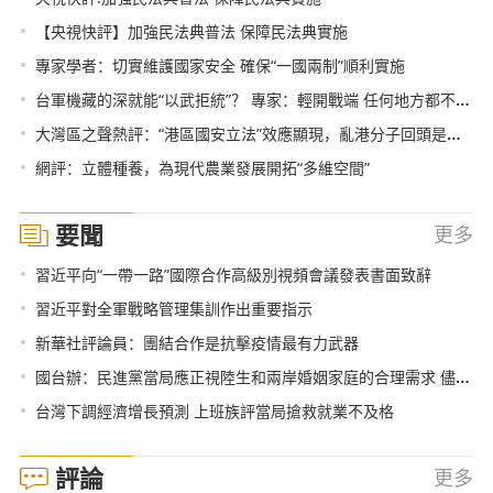
•
【央視快評】加強民法典普法 保障民法典實施
•
專家學者：切實維護國家安全 確保“一國兩制”順利實施
•
台軍機藏的深就能“以武拒統”？ 專家：輕開戰端 任何地方都不安全
•
大灣區之聲熱評：“港區國安立法”效應顯現，亂港分子回頭是岸！
•
網評：立體種養，為現代農業發展開拓“多維空間”
要聞
更多
•
習近平向“一帶一路”國際合作高級別視頻會議發表書面致辭
•
習近平對全軍戰略管理集訓作出重要指示
•
新華社評論員：團結合作是抗擊疫情最有力武器
•
國台辦：民進黨當局應正視陸生和兩岸婚姻家庭的合理需求 儘快取消歧視性措施
•
台灣下調經濟增長預測 上班族評當局搶救就業不及格
評論
更多