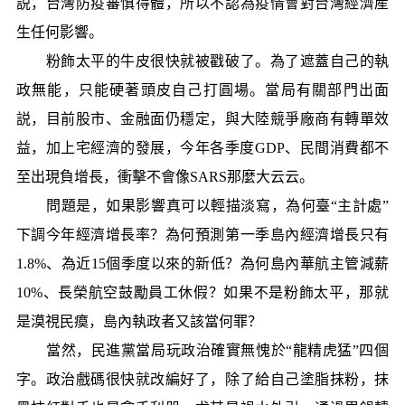
説，台灣防疫審慎得體，所以不認為疫情會對台灣經濟産
生任何影響。
粉飾太平的牛皮很快就被戳破了。為了遮蓋自己的執
政無能，只能硬著頭皮自己打圓場。當局有關部門出面
説，目前股市、金融面仍穩定，與大陸競爭廠商有轉單效
益，加上宅經濟的發展，今年各季度GDP、民間消費都不
至出現負增長，衝擊不會像SARS那麼大云云。
問題是，如果影響真可以輕描淡寫，為何臺“主計處”
下調今年經濟增長率？為何預測第一季島內經濟增長只有
1.8%、為近15個季度以來的新低？為何島內華航主管減薪
10%、長榮航空鼓勵員工休假？如果不是粉飾太平，那就
是漠視民瘼，島內執政者又該當何罪？
當然，民進黨當局玩政治確實無愧於“龍精虎猛”四個
字。政治戲碼很快就改編好了，除了給自己塗脂抹粉，抹