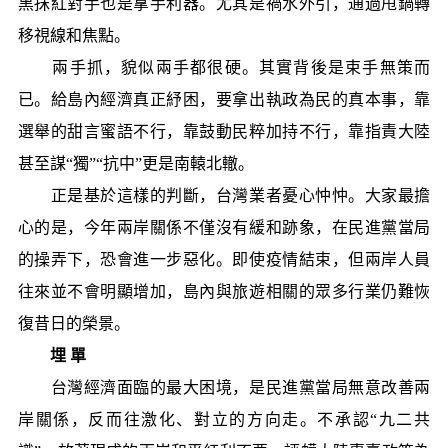
黑抹紅對手也是拿手利器。尤其是禍水外引，通過甩鍋轉
移視線和焦點。
兩手抓，貌似兩手都很硬。其實背後是束手無策而
已。給島內經濟真正紓困，要拿出執政為民的真本事，靠
選舉的甜言蜜語不行，靠鼓動民粹加持不行，靠指責大陸
甚至謀“獨”“抗中”更是南轅北轍。
正是基於這樣的判斷，台灣業者憂心忡忡。大家最擔
心的是，今年兩岸關係不僅沒有緩和跡象，在民進黨當局
的操弄下，恐會進一步惡化。即使疫情結束，但兩岸人員
往來並不會明顯增加，島內與旅遊相關的眾多行業仍難恢
復昔日的榮景。
埋 單
台灣經濟面臨的最大困境，是民進黨當局無意改善兩
岸關係，反而往激化、對立的方向走。不承認“九二共