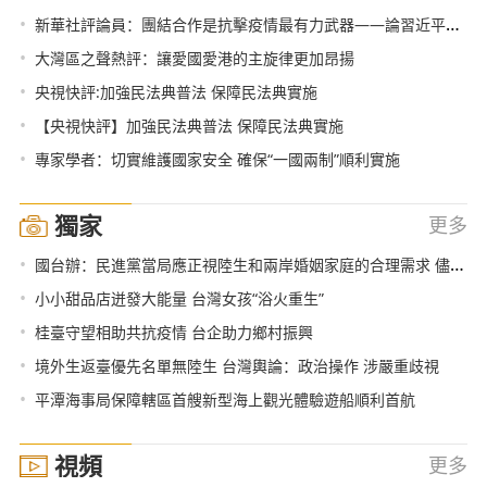
•
新華社評論員：團結合作是抗擊疫情最有力武器——論習近平主席在中非團結抗疫特別峰會主旨講話
•
大灣區之聲熱評：讓愛國愛港的主旋律更加昂揚
•
央視快評:加強民法典普法 保障民法典實施
•
【央視快評】加強民法典普法 保障民法典實施
•
專家學者：切實維護國家安全 確保“一國兩制”順利實施
獨家
更多
•
國台辦：民進黨當局應正視陸生和兩岸婚姻家庭的合理需求 儘快取消歧視性措施
•
小小甜品店迸發大能量 台灣女孩“浴火重生”
•
桂臺守望相助共抗疫情 台企助力鄉村振興
•
境外生返臺優先名單無陸生 台灣輿論：政治操作 涉嚴重歧視
•
平潭海事局保障轄區首艘新型海上觀光體驗遊船順利首航
視頻
更多