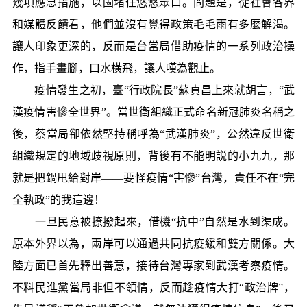
幾項應急措施，以圖堵住悠悠眾口。問題是，從社會各界
和媒體反饋看，他們並沒有覺得政策毛毛雨有多麼解渴。
讓人印象更深的，反而是台當局借助疫情的一系列政治操
作，指手畫腳，口水橫飛，讓人嘆為觀止。
疫情發生之初，臺“行政院長”蘇貞昌上來就胡言，“武
漢疫情害慘全世界”。當世衛組織正式命名新冠肺炎名稱之
後，蔡當局卻依然堅持稱呼為“武漢肺炎”，公然違反世衛
組織規定的地域歧視原則，背後有不能明説的小九九，那
就是把鍋甩給對岸——要怪疫情“害慘”台灣，責任不在“完
全執政”的我這邊！
一旦民意被撩撥起來，借機“抗中”自然是水到渠成。
原本外界以為，兩岸可以通過共同抗疫緩和雙方關係。大
陸方面已首先釋出善意，接待台灣專家到武漢考察疫情。
不料民進黨當局非但不領情，反而趁疫情大打“政治牌”，