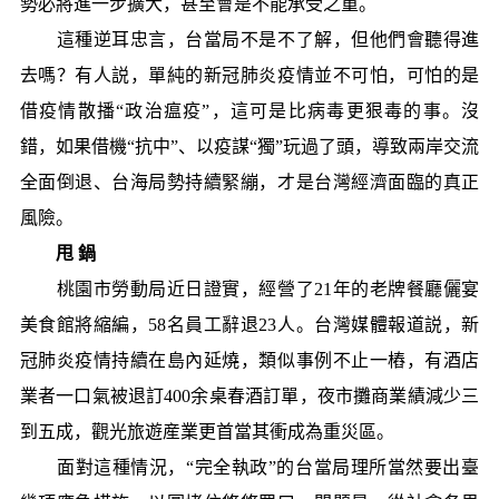
勢必將進一步擴大，甚至會是不能承受之重。
這種逆耳忠言，台當局不是不了解，但他們會聽得進
去嗎？有人説，單純的新冠肺炎疫情並不可怕，可怕的是
借疫情散播“政治瘟疫”，這可是比病毒更狠毒的事。沒
錯，如果借機“抗中”、以疫謀“獨”玩過了頭，導致兩岸交流
全面倒退、台海局勢持續緊繃，才是台灣經濟面臨的真正
風險。
甩 鍋
桃園市勞動局近日證實，經營了21年的老牌餐廳儷宴
美食館將縮編，58名員工辭退23人。台灣媒體報道説，新
冠肺炎疫情持續在島內延燒，類似事例不止一樁，有酒店
業者一口氣被退訂400余桌春酒訂單，夜市攤商業績減少三
到五成，觀光旅遊産業更首當其衝成為重災區。
面對這種情況，“完全執政”的台當局理所當然要出臺