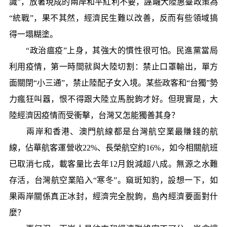
識”，放著現成的兩岸和平紅利不要，誣衊大陸惠臺政策為
“統戰”，果不其然，經濟民生難以改善，反而有些領域搞
得一塌糊塗。
“政治瘟疫”上身，其強大的慣性很可怕。民進黨當局
利用疫情，第一時間就與大陸切割：禁止口罩輸出，單方
面關閉“小三通”，禁止陸配子女入境。某些政客和“台獨”勢
力瘋狂叫囂，恨不得跟大陸立馬脫鉤才好。但現實是，大
陸經濟因疫情而受衝擊，台灣又怎能獨善其身？
兩岸和香港、澳門航線都是台灣航空業最賺錢的航
線，佔華航客運營收22%、長榮航空約16%，如今相關航班
已取消七成，載客量比去年12月銳減超八成。無源之水難
存活，台灣航空業陷入“寒冬”。窺斑知豹，設想一下，如
果兩岸關係真正冰封，經濟完全脫鉤，島內經濟要面對什
麼？