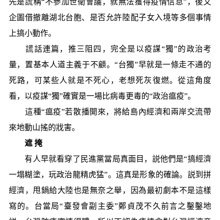
先是謊稱“不參加世衛會議，就無法獲得疫情信息”，後又
企圖借撤離湖北台胞、是否允許陸配子女入境等多個事情
上搞小動作。
謊話連篇，推三阻四，完全是以疫謀“獨”的政治考
量，置基本人道主義于不顧。“台獨”早就是一條走不通的
死路，可某些人就是不死心，老想死灰復燃。從這角度
看，以疫謀“獨”確實是一場比病毒更毒的“政治瘟疫”。
這種“瘟疫”若散播開來，將給島內經濟和兩岸交流帶
來地動山搖的戕害。
遮 掩
有人早就看穿了民進黨當局真面目，説他們是“搞經濟
一塌糊塗，玩政治龍精虎猛”。這真是形象的確論。説到拼
經濟，甩鍋給大陸也是無奈之舉，因為最初劇本不是這樣
寫的。台當局“臺發會副主委”鄭貞茂不久前言之鑿鑿地