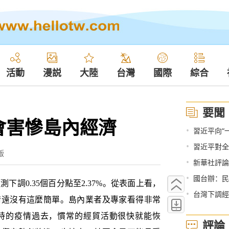
活動
漫説
大陸
台灣
國際
綜合
要聞
會害慘島內經濟
•
習近平向“
•
習近平對全
版
•
新華社評論
•
國台辦：民進黨
調0.35個百分點至2.37%。從表面上看，
•
台灣下調經
情遠沒有這麼簡單。島內業者及專家看得非常
時的疫情過去，慣常的經貿活動很快就能恢
評論