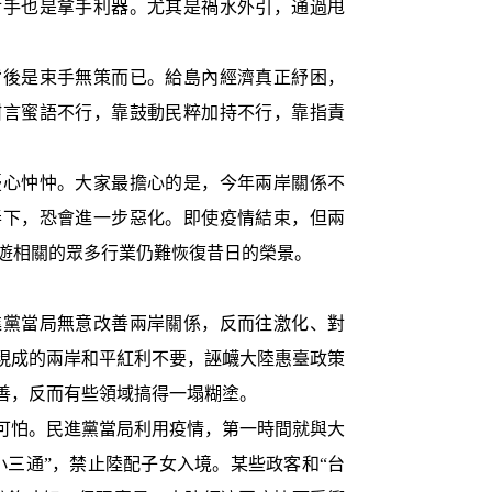
對手也是拿手利器。尤其是禍水外引，通過甩
後是束手無策而已。給島內經濟真正紓困，
甜言蜜語不行，靠鼓動民粹加持不行，靠指責
心忡忡。大家最擔心的是，今年兩岸關係不
弄下，恐會進一步惡化。即使疫情結束，但兩
遊相關的眾多行業仍難恢復昔日的榮景。
黨當局無意改善兩岸關係，反而往激化、對
著現成的兩岸和平紅利不要，誣衊大陸惠臺政策
改善，反而有些領域搞得一塌糊塗。
可怕。民進黨當局利用疫情，第一時間就與大
小三通”，禁止陸配子女入境。某些政客和“台