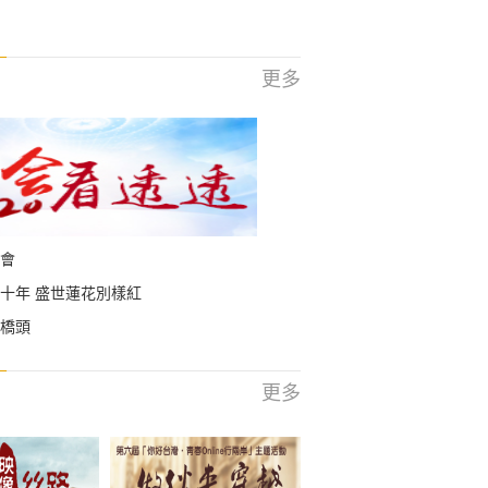
更多
會
十年 盛世蓮花別樣紅
橋頭
更多