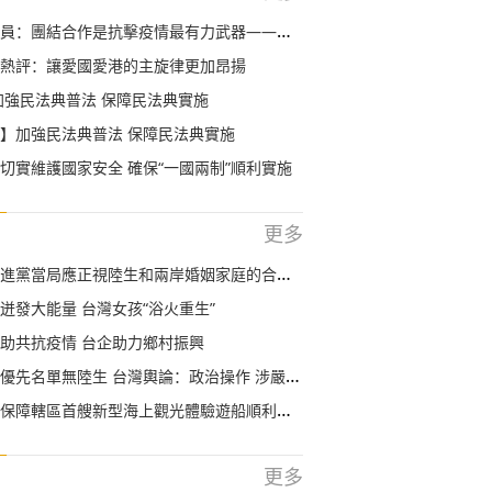
合作是抗擊疫情最有力武器——論習近平主席在中非團結抗疫特別峰會主旨講話
熱評：讓愛國愛港的主旋律更加昂揚
加強民法典普法 保障民法典實施
】加強民法典普法 保障民法典實施
切實維護國家安全 確保“一國兩制”順利實施
更多
當局應正視陸生和兩岸婚姻家庭的合理需求 儘快取消歧視性措施
迸發大能量 台灣女孩“浴火重生”
助共抗疫情 台企助力鄉村振興
優先名單無陸生 台灣輿論：政治操作 涉嚴重歧視
保障轄區首艘新型海上觀光體驗遊船順利首航
更多