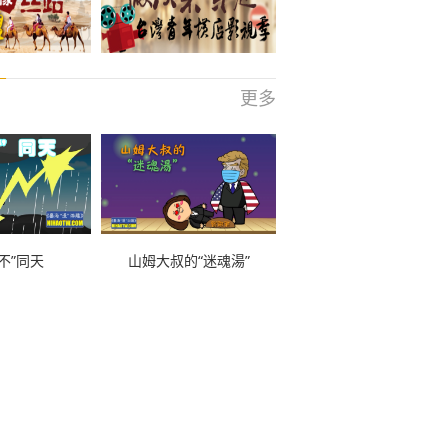
更多
不”同天
山姆大叔的“迷魂湯”