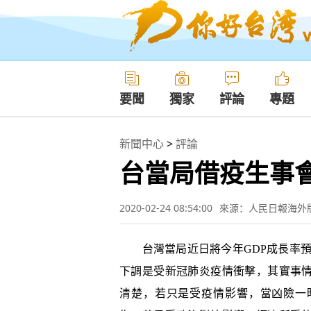
要聞
獨家
評論
專題
新聞中心
>
評論
台當局借疫生事
2020-02-24 08:54:00
來源：人民日報海外
台灣當局近日將今年GDP成長率預測下
下調是受新冠肺炎疫情衝擊，其實事
清楚，若只是受疫情影響，當凶險一