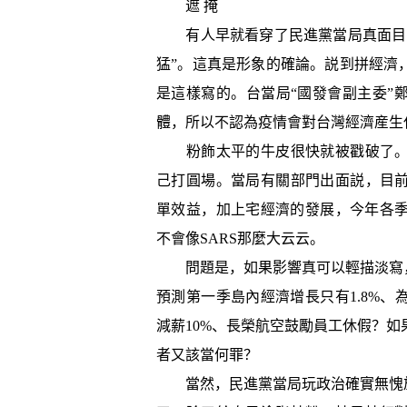
遮 掩
有人早就看穿了民進黨當局真面目，
猛”。這真是形象的確論。説到拼經濟
是這樣寫的。台當局“國發會副主委”
體，所以不認為疫情會對台灣經濟産生
粉飾太平的牛皮很快就被戳破了。
己打圓場。當局有關部門出面説，目
單效益，加上宅經濟的發展，今年各季
不會像SARS那麼大云云。
問題是，如果影響真可以輕描淡寫，
預測第一季島內經濟增長只有1.8%、
減薪10%、長榮航空鼓勵員工休假？
者又該當何罪？
當然，民進黨當局玩政治確實無愧於