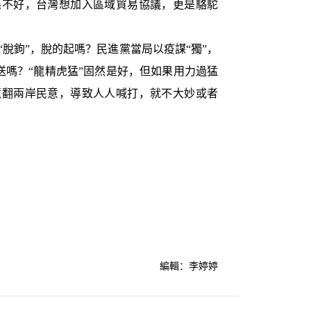
係不好，台灣想加入區域貿易協議，更是駱駝
鉤”，脫的起嗎？民進黨當局以疫謀“獨”，
裏送嗎？“龍精虎猛”固然是好，但如果用力過猛
惹翻兩岸民意，導致人人喊打，就不大妙或者
編輯：李婷婷