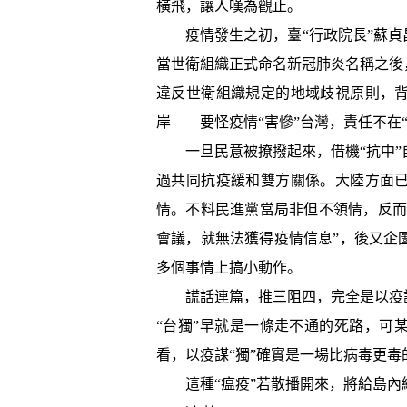
橫飛，讓人嘆為觀止。
疫情發生之初，臺“行政院長”蘇貞昌
當世衛組織正式命名新冠肺炎名稱之後
違反世衛組織規定的地域歧視原則，
岸——要怪疫情“害慘”台灣，責任不在
一旦民意被撩撥起來，借機“抗中”
過共同抗疫緩和雙方關係。大陸方面
情。不料民進黨當局非但不領情，反而
會議，就無法獲得疫情信息”，後又企
多個事情上搞小動作。
謊話連篇，推三阻四，完全是以疫謀
“台獨”早就是一條走不通的死路，可
看，以疫謀“獨”確實是一場比病毒更毒
這種“瘟疫”若散播開來，將給島內