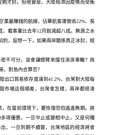
脫鉤才好。但現實是，大陸經濟因疫情而受衝
業最賺錢的航線，佔華航客運營收22%、長
成，載客量比去年12月銳減超八成。無源之水
斑知豹，設想一下，如果兩岸關係真正冰封，經
密不可分，豈會讓螳臂來擋住滾滾車輪？政
賬，對島內合算否？
口貿易依存度達到41.2%，台灣對大陸每
這個市場這個順差，台灣會怎樣，兩岸都很清
，在當前環境下，要恢復恐怕遙遙無期。將
00多項優惠，一旦中止或變相中止，又是何種
指出，一旦到期不續簽，台灣地區的經濟將會