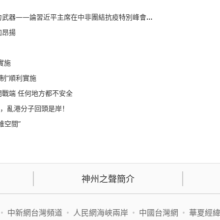
器——論習近平主席在中非團結抗疫特別峰會主旨講話
加昂揚
實施
制”順利實施
開戰端 任何地方都不安全
現，亂港分子回頭是岸！
維空間”
神州之聲簡介
•
中新網台灣頻道
•
人民網海峽兩岸
•
中國台灣網
•
華夏經