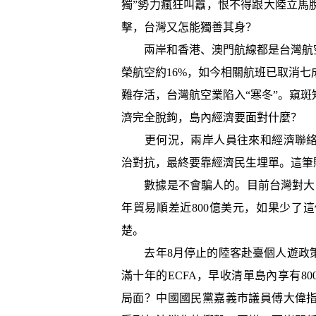
獨”勢力瘋狂叫囂，恨不得跟大陸立馬
擊，台灣又怎能獨善其身？
兩岸和香港、澳門航線都是台灣航空
榮航空約16%，如今相關航班已取消七
難存活，台灣航空業陷入“寒冬”。窺
濟完全脫鉤，島內經濟要面對什麼？
更何況，兩岸人員往來和經濟聯絡
治對抗，最終要靠經濟民生埋單。這筆
數據是不會騙人的。目前台灣對大陸出
年貿易順差近800億美元，如果少了
楚。
去年8月停止的陸客赴臺個人遊政策
滿十年的ECFA，早收清單島內享有8
局面？中國國民黨嘉義市議員傅大偉