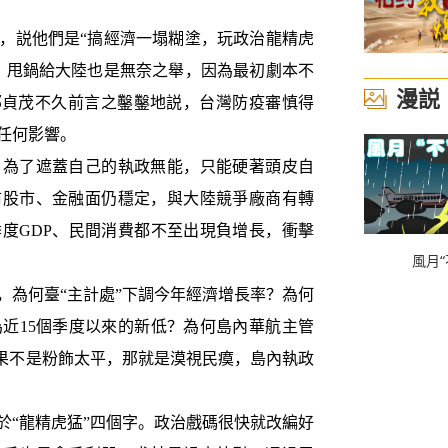
説他們是“搞經濟一塌糊塗，玩政治龍精虎
，甩鍋給大陸也是無奈之舉，因為最初劇本不
漫説
鄭貞茂不久前言之鑿鑿地説，台灣防疫審慎得
任何影響。
為了遮蓋自己的執政無能，只能硬著頭皮自
前股市、金融面仍穩定，與大陸競爭廠商有轉
度GDP、民間消費都不至出現負增長，衝擊
風月“
為何臺“主計處”下調今年經濟增長率？為何
為近15個季度以來的新低？為何島內華航主管
如果不是粉飾太平，那就是漠視民瘼，島內執政
“龍精虎猛”四個字。政治戲碼很快就改編好