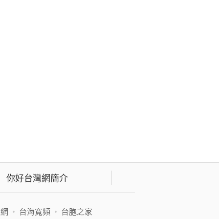
你好台灣網簡介
緯網
•
台海寬頻
•
台胞之家