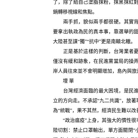
了，除了給自己塗脂抹粉，抹黑抹紅
鍋轉移視線和焦點。
兩手抓，貌似兩手都很硬。其實背
要拿出執政為民的真本事，靠選舉的
大陸甚至謀“獨”“抗中”更是南轅北轍。
正是基於這樣的判斷，台灣業者憂
僅沒有緩和跡象，在民進黨當局的操
岸人員往來並不會明顯增加，島內與旅
埋 單
台灣經濟面臨的最大困境，是民進
立的方向走。不承認“九二共識”，放
為“統戰”，果不其然，經濟民生難以
“政治瘟疫”上身，其強大的慣性很
陸切割：禁止口罩輸出，單方面關閉“