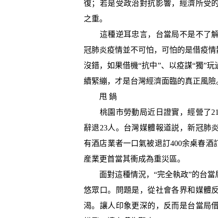
復；若是受政治對抗影響，經濟所受
之重。
這種逆耳忠言，台當局不是不了解
冠肺炎疫情並不可怕，可怕的是借疫情
沒錯，如果借機“抗中”、以疫謀“獨”
續緊繃，才是台灣經濟面臨的真正風險
甩 鍋
桃園市勞動局近日證實，經營了21
辭退23人。台灣媒體報道説，新冠肺
有酒店業者一口氣被退訂400余桌春
産業更首當其衝成為重災區。
面對這種情況，“完全執政”的台當
悠眾口。問題是，從社會各界和媒體
渴。讓人印象更深的，反而是台當局