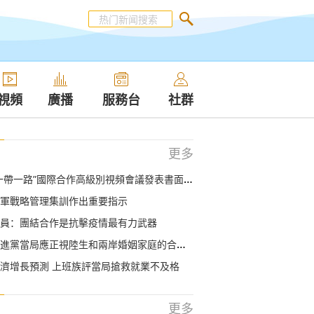
視頻
廣播
服務台
社群
更多
一帶一路”國際合作高級別視頻會議發表書面致辭
軍戰略管理集訓作出重要指示
員：團結合作是抗擊疫情最有力武器
當局應正視陸生和兩岸婚姻家庭的合理需求 儘快取消歧視性措施
濟增長預測 上班族評當局搶救就業不及格
更多