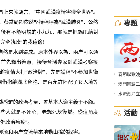
上來就胡言，“中國武漢疫情害慘全世界”。
專題
，蔡當局卻依然堅持稱呼為“武漢肺炎”，公然
背後有不能明説的小九九，那就是把鍋甩給對
“完全執政”的我這邊！
自然是水到渠成。原本外界以為，兩岸可以通
已首先釋出善意，接待台灣專家到武漢考察疫
趁疫情大打“政治牌”，先是謊稱“不參加世衛
•
春節聯歡晚
圖借撤離湖北台胞、是否允許陸配子女入境等
•
澳門回歸二
•
水流潮涌立
“獨”的政治考量，置基本人道主義于不顧。
活動
某些人就是不死心，老想死灰復燃。從這角度
的“政治瘟疫”。
經濟和兩岸交流帶來地動山搖的戕害。