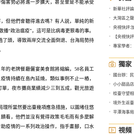
的傷害勢必將進一步擴大，甚至會是不能承受
•
新華社評論員：團結
•
大灣區之聲
，但他們會聽得進去嗎？有人説，單純的新
•
央視快評:
散播“政治瘟疫”，這可是比病毒更狠毒的事。
•
【央視快評
玩過了頭，導致兩岸交流全面倒退、台海局勢持
•
專家學者：
。
獨家
年的老牌餐廳儷宴美食館將縮編，58名員工
•
國台辦：民進黨
炎疫情持續在島內延燒，類似事例不止一樁，
•
小小甜品店
酒訂單，夜市攤商業績減少三到五成，觀光旅遊
•
桂臺守望相
•
境外生返臺
局理所當然要出臺幾項應急措施，以圖堵住悠
•
平潭海事局
反饋看，他們並沒有覺得政策毛毛雨有多麼解
借助疫情的一系列政治操作，指手畫腳，口水
視頻