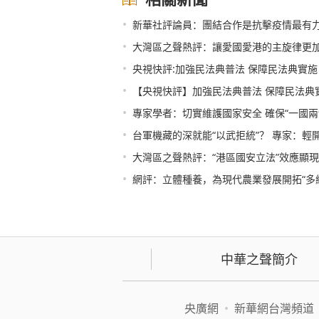
•
新華社評論員：團結合作是抗擊疫情最有力武
•
大灣區之聲熱評：讓愛國愛港的主旋律更
•
央視快評:加強民法典普法 保障民法典實施
•
【央視快評】加強民法典普法 保障民法典
•
專家學者：切實維護國家安全 確保“一國兩
•
台軍機藏的深就能“以武拒統”？ 專家：輕
•
大灣區之聲熱評：“港區國安立法”效應顯
•
網評：立體種養，為現代農業發展開拓“多
中華之聲簡介
央廣網
•
新華網台灣頻道