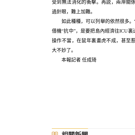
受到無法消化的衝擊。再説，兩岸關
過針眼，難上加難。
如此種種，可以列舉的依然很多。“脫
借機“抗中”，是要把島內經濟往ICU
操作不當，在鼠年裏畫虎不成，甚至
大不妙了。
本報記者 任成琦
相關新聞