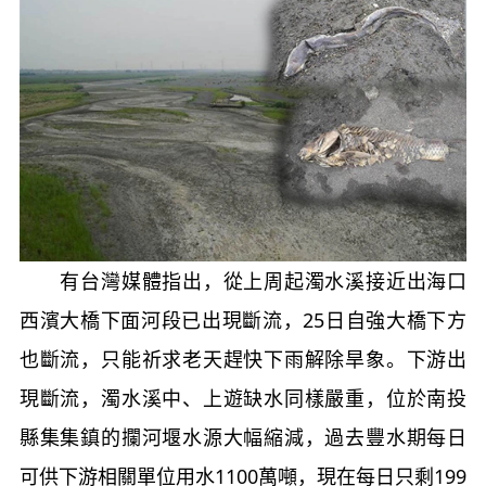
有台灣媒體指出，從上周起濁水溪接近出海口
西濱大橋下面河段已出現斷流，25日自強大橋下方
也斷流，只能祈求老天趕快下雨解除旱象。下游出
現斷流，濁水溪中、上遊缺水同樣嚴重，位於南投
縣集集鎮的攔河堰水源大幅縮減，過去豐水期每日
可供下游相關單位用水1100萬噸，現在每日只剩199