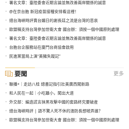
•
署名文章：臺陸委會近期言論並無改善兩岸關係的誠意
•
@在京台胞 新冠疫苗接種安排看這裡！
•
總台海峽時評賣台媚日的謝長廷之流是台灣的悲哀
•
歐盟稱支持台灣參加世衛大會 國台辦：須按一個中國原則處理
•
署名文章：臺陸委會近期言論並無改善兩岸關係的誠意
•
台胞台企服務站在廈門台商協會啟用
•
民進黨當局上演“美豬失蹤記”
要聞
更多
•
聯播+｜走訪八桂 總書記指引壯美廣西闖新路
•
和人民在一起｜小吃雖小，闖出大道
•
外交部：編造謊言抹黑攻擊中國的套路終究要破産
•
總台海峽時評 | 語不驚人死不休的澳防長想唬弄誰？
•
歐盟稱支持台灣參加世衛大會 國台辦：須按一個中國原則處理