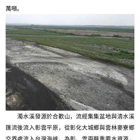
萬噸。
濁水溪發源於合歡山，流經集集盆地與清水溪
匯流後流入彰雲平原，從彰化大城鄉與雲林麥寮鄉
交界處流入台灣海峽，為彰、雲兩縣重要水資源，