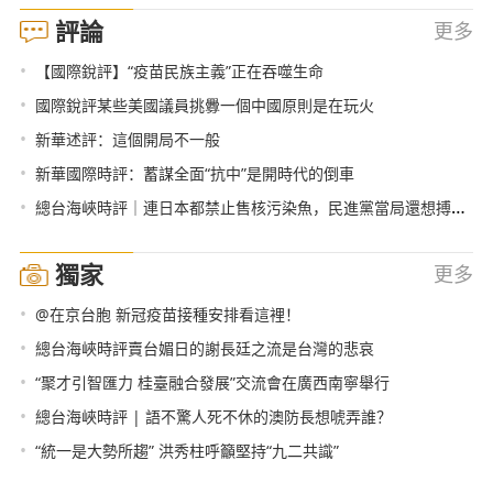
評論
更多
•
【國際銳評】“疫苗民族主義”正在吞噬生命
•
國際銳評某些美國議員挑釁一個中國原則是在玩火
•
新華述評：這個開局不一般
•
新華國際時評：蓄謀全面“抗中”是開時代的倒車
•
總台海峽時評｜連日本都禁止售核污染魚，民進黨當局還想搏命獻媚？
獨家
更多
•
@在京台胞 新冠疫苗接種安排看這裡！
•
總台海峽時評賣台媚日的謝長廷之流是台灣的悲哀
•
“聚才引智匯力 桂臺融合發展”交流會在廣西南寧舉行
•
總台海峽時評 | 語不驚人死不休的澳防長想唬弄誰？
•
“統一是大勢所趨” 洪秀柱呼籲堅持“九二共識”