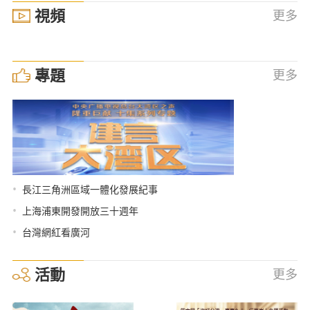
視頻
更多
專題
更多
•
長江三角洲區域一體化發展紀事
•
上海浦東開發開放三十週年
•
台灣網紅看廣河
活動
更多