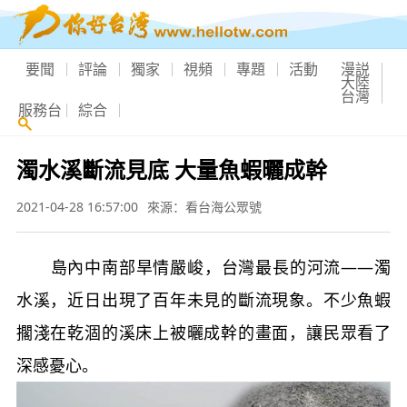
要聞
評論
獨家
視頻
專題
活動
漫説
大陸
台灣
服務台
綜合
濁水溪斷流見底 大量魚蝦曬成幹
2021-04-28 16:57:00
來源：看台海公眾號
島內中南部旱情嚴峻，台灣最長的河流——濁
水溪，近日出現了百年未見的斷流現象。不少魚蝦
擱淺在乾涸的溪床上被曬成幹的畫面，讓民眾看了
深感憂心。