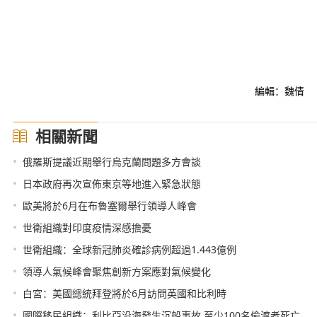
編輯：魏倩
相關新聞
•
俄羅斯提議近期舉行烏克蘭問題多方會談
•
日本政府再次宣佈東京等地進入緊急狀態
•
歐美將於6月在布魯塞爾舉行領導人峰會
•
世衛組織對印度疫情深感擔憂
•
世衛組織：全球新冠肺炎確診病例超過1.443億例
•
領導人氣候峰會聚焦創新方案應對氣候變化
•
白宮：美國總統拜登將於6月訪問英國和比利時
•
國際移民組織：利比亞沿海發生沉船事故 至少100名偷渡者死亡