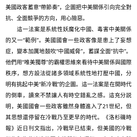
美國政客蓄意“帶節奏”，企圖把中美關係引向完全對
抗、全面競爭的方向，用心險惡。
這一法案是系統性妖魔化中國、毒害中美關係
的又一“範例”。美國國會一些政客像是患上了妄想
症，變本加厲地鼓吹“中國威脅”，蓄謀全面“抗中”。
他們用“唯美獨尊”的霸權思維來看待中美關係與國際
秩序，想方設法從諸多領域系統性地打壓中國，分
明有挑起中美“新冷戰”的企圖。這一法案是在開時代
的倒車，讀來不禁讓人有時空錯亂之感。這充分説
明，美國國會一些政客雖然身體進入了21世紀，但
其思想還停留在冷戰乃至更早的時代。《洛杉磯時
報》近日刊文指出，冷戰早已結束，但美國的冷戰