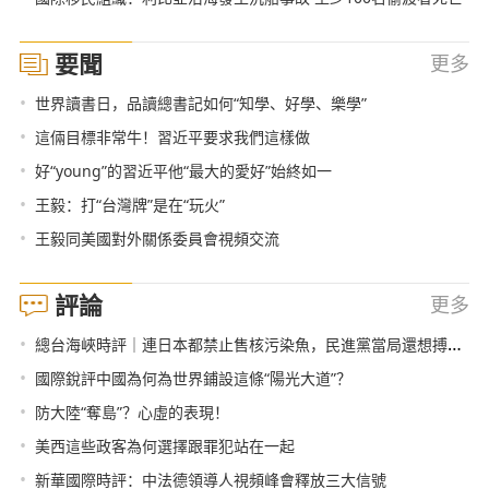
要聞
更多
•
世界讀書日，品讀總書記如何“知學、好學、樂學”
•
這倆目標非常牛！習近平要求我們這樣做
•
好“young”的習近平他“最大的愛好”始終如一
•
王毅：打“台灣牌”是在“玩火”
•
王毅同美國對外關係委員會視頻交流
評論
更多
•
總台海峽時評｜連日本都禁止售核污染魚，民進黨當局還想搏命獻媚？
•
國際銳評中國為何為世界鋪設這條“陽光大道”？
•
防大陸“奪島”？心虛的表現！
•
美西這些政客為何選擇跟罪犯站在一起
•
新華國際時評：中法德領導人視頻峰會釋放三大信號