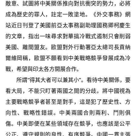
敵意、試圖將中美關係推向對抗衝突的勢力，必將
成為歷史的罪人，註定一敗塗地。《外交事務》網
站近日刊登了美國前亞太事務副助理國務卿柯慶生
的文章，指出一味尋求對華搞冷戰式遏制只會削弱
美國、離間盟友。歐盟對外行動署亞太總司長貢納
爾維岡稱，歐盟不願看到中美戰略競爭發展成為冷
戰，希望與印太各方開展合作。
所謂“得其大者可以兼其小”。看待中美關係，要
看大局，不能只盯著兩國之間的分歧。將中國視為
主要戰略競爭者甚至是對手，這是犯了歷史性、方
向性、戰略性錯誤。中美兩國合則兩利、鬥則俱
傷。中美即便在某些領域存在競爭，也應該是公平
公正、遵守規則的良性、有序競爭。中國一貫主張