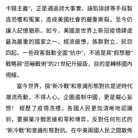
卡錫主義”，正是通過誇大事實、誣陷誹謗等手段製
造恐懼和冤案，造成美國社會的嚴重撕裂，至今仍
讓人記憶猶新。如今，美國是世界上新冠疫情肆虐
最為嚴重的國家之一，經濟疲憊，族群對立，民怨
四起。一些政客鼓動全面“抗中”，不過是其“假想敵”
戰略與“恐嚇戰術”的21世紀升級版，目的是轉移國內
視線。
當今世界，搞“新冷戰”和意識形態對抗是逆時代
潮流而動，不得人心。企圖遏制中國，更是癡心妄
想！ 經歷了疫情洗禮，各國人民更加清晰地認識
到，要摒棄冷戰思維和零和博弈，反對任何形式的
“新冷戰”和意識形態對抗。在中美兩國人民之間散佈