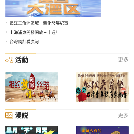
•
長江三角洲區域一體化發展紀事
•
上海浦東開發開放三十週年
•
台灣網紅看廣河
活動
更多
漫説
更多