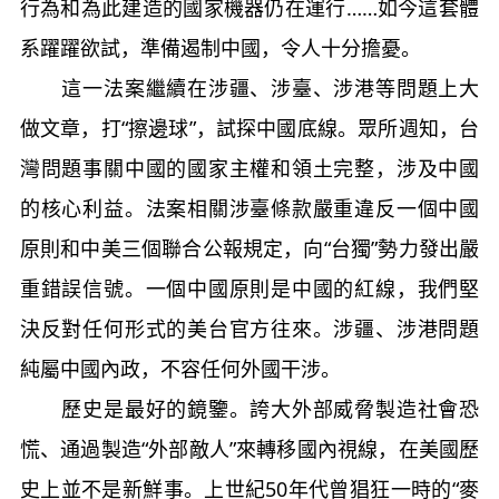
行為和為此建造的國家機器仍在運行……如今這套體
系躍躍欲試，準備遏制中國，令人十分擔憂。
這一法案繼續在涉疆、涉臺、涉港等問題上大
做文章，打“擦邊球”，試探中國底線。眾所週知，台
灣問題事關中國的國家主權和領土完整，涉及中國
的核心利益。法案相關涉臺條款嚴重違反一個中國
原則和中美三個聯合公報規定，向“台獨”勢力發出嚴
重錯誤信號。一個中國原則是中國的紅線，我們堅
決反對任何形式的美台官方往來。涉疆、涉港問題
純屬中國內政，不容任何外國干涉。
歷史是最好的鏡鑒。誇大外部威脅製造社會恐
慌、通過製造“外部敵人”來轉移國內視線，在美國歷
史上並不是新鮮事。上世紀50年代曾猖狂一時的“麥