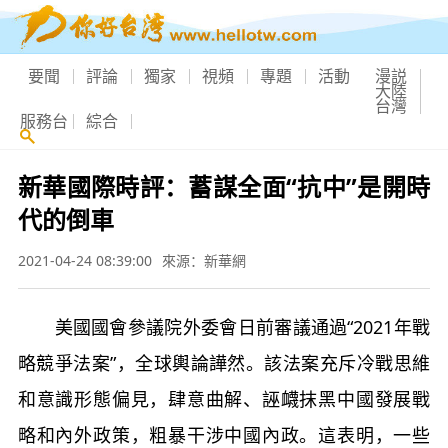
要聞
評論
獨家
視頻
專題
活動
漫説
大陸
台灣
服務台
綜合
新華國際時評：蓄謀全面“抗中”是開時
代的倒車
2021-04-24 08:39:00
來源：新華網
美國國會參議院外委會日前審議通過“2021年戰
略競爭法案”，全球輿論譁然。該法案充斥冷戰思維
和意識形態偏見，肆意曲解、誣衊抹黑中國發展戰
略和內外政策，粗暴干涉中國內政。這表明，一些