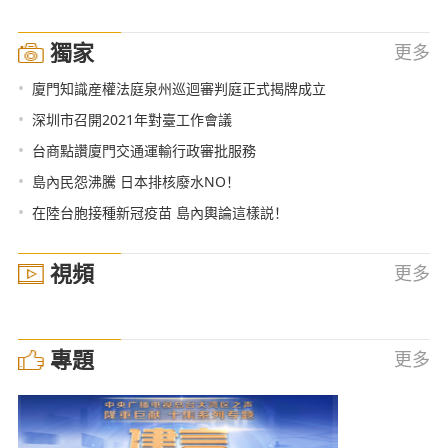
獨家
更多
•
廈門知識産權法庭泉州巡迴審判庭正式揭牌成立
•
深圳市召開2021年對臺工作會議
•
台商點讚廈門交通運輸行政審批服務
•
島內民怨沸騰 日本排核廢水NO！
•
在陸台胞接種新冠疫苗 島內輿論這樣説！
視頻
更多
專題
更多