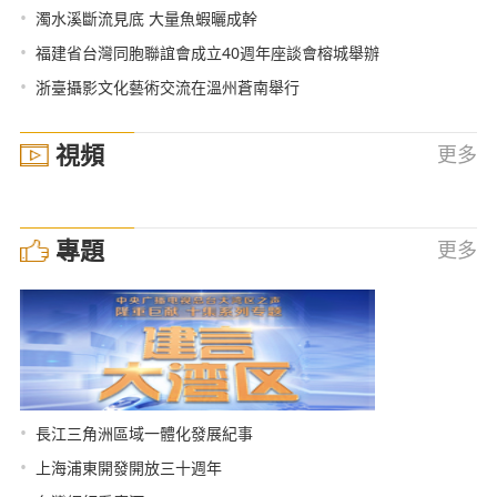
•
濁水溪斷流見底 大量魚蝦曬成幹
•
福建省台灣同胞聯誼會成立40週年座談會榕城舉辦
•
浙臺攝影文化藝術交流在溫州蒼南舉行
視頻
更多
專題
更多
•
長江三角洲區域一體化發展紀事
•
上海浦東開發開放三十週年