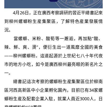
4月26日，正在廣西考察調研的習近平總書記來
到柳州螺螄粉生産集聚區，了解特色産業發展情
況。
當螺螄、米粉、酸筍等一邂逅，再加點“酸、
辣、鮮、爽、燙”，便衍生出一道風靡全國的美食
——柳州螺螄粉。這道起源於上世紀七八十年代夜
市的地方小吃，如今是廣西柳州最亮眼的新名片之
一。
總書記這次考察的螺螄粉生産集聚區位於柳南
區河西高新區中小企業孵化園內，目前已有34家螺
螄粉生産及配套企業入駐，就業人員近3000人，日