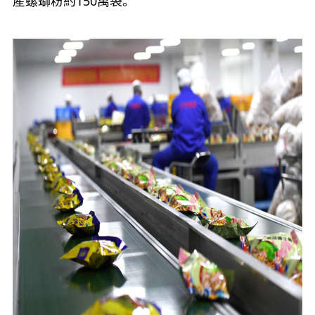
産螺螄粉約150萬袋。