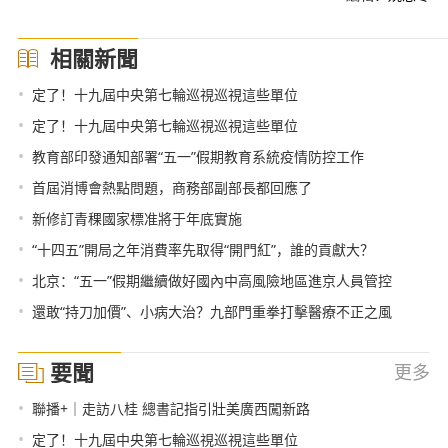
相關新聞
•
定了！十九屆中央第七輪巡視巡視這些單位
•
定了！十九屆中央第七輪巡視巡視這些單位
•
教育部印發通知部署“五一”假期教育系統疫情防控工作
•
首屆消博會熱點問題，商務部副部長都回應了
•
新修訂青稞國家標准將于年底實施
•
“十四五”開局之年消費率先取得“開門紅”，誰的貢獻大？
•
北京：“五一”假期繼續做好國內中高風險地區進京人員管控
•
還敢“持刀加價”、小病大治？九部門重拳打擊醫療不正之風
要聞
更多
•
聯播+｜走訪八桂 總書記指引壯美廣西闖新路
•
定了！十九屆中央第七輪巡視巡視這些單位