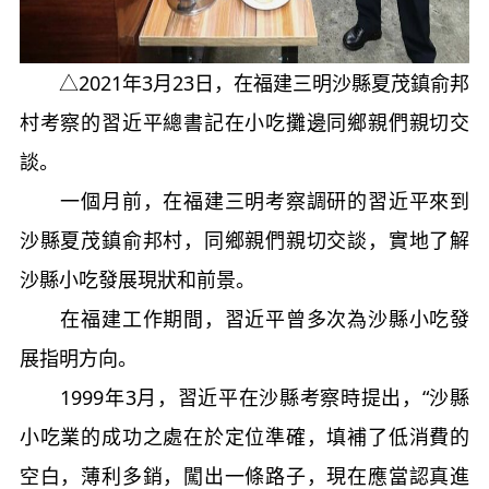
△2021年3月23日，在福建三明沙縣夏茂鎮俞邦
村考察的習近平總書記在小吃攤邊同鄉親們親切交
談。
一個月前，在福建三明考察調研的習近平來到
沙縣夏茂鎮俞邦村，同鄉親們親切交談，實地了解
沙縣小吃發展現狀和前景。
在福建工作期間，習近平曾多次為沙縣小吃發
展指明方向。
1999年3月，習近平在沙縣考察時提出，“沙縣
小吃業的成功之處在於定位準確，填補了低消費的
空白，薄利多銷，闖出一條路子，現在應當認真進