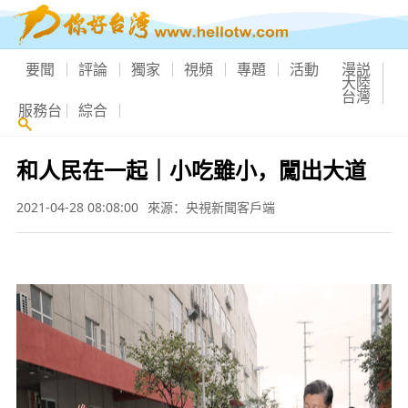
要聞
評論
獨家
視頻
專題
活動
漫説
大陸
台灣
服務台
綜合
和人民在一起｜小吃雖小，闖出大道
2021-04-28 08:08:00
來源：央視新聞客戶端