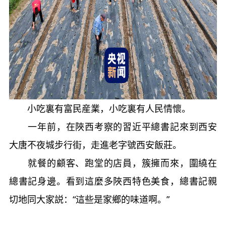
小吃裏有富民産業，小吃裏有人民情懷。
一年前，在陜西考察的習近平總書記來到西安
大唐不夜城步行街，走進老字號西安飯莊。
就餐的顧客、跑堂的店員，簇擁而來，圍繞在
總書記身邊。看到這麼多陜西特色美食，總書記親
切地同大家説：“這些是家鄉的味道啊。”