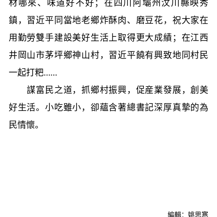
材哪來、味道好不好；在四川阿壩州汶川縣映秀
鎮，習近平同當地老鄉炸酥肉、磨豆花，祝大家在
用勤勞雙手建設美好生活上取得更大成績；在江西
井岡山市茅坪鄉神山村，習近平饒有興致地同村民
一起打粑……
謀富民之道，抓鄉村振興，促産業發展，創美
好生活。小吃雖小，卻蘊含著總書記深厚真摯的為
民情懷。
編輯：姚思寒