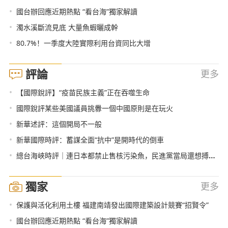
•
國台辦回應近期熱點 “看台海”獨家解讀
•
濁水溪斷流見底 大量魚蝦曬成幹
•
80.7%！一季度大陸實際利用台資同比大增
評論
更多
•
【國際銳評】“疫苗民族主義”正在吞噬生命
•
國際銳評某些美國議員挑釁一個中國原則是在玩火
•
新華述評：這個開局不一般
•
新華國際時評：蓄謀全面“抗中”是開時代的倒車
•
總台海峽時評｜連日本都禁止售核污染魚，民進黨當局還想搏命獻媚？
獨家
更多
•
保護與活化利用土樓 福建南靖發出國際建築設計競賽“招賢令”
•
國台辦回應近期熱點 “看台海”獨家解讀