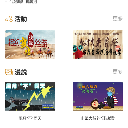
•
台灣網紅看廣河
活動
更多
漫説
更多
風月“不”同天
山姆大叔的“迷魂湯”