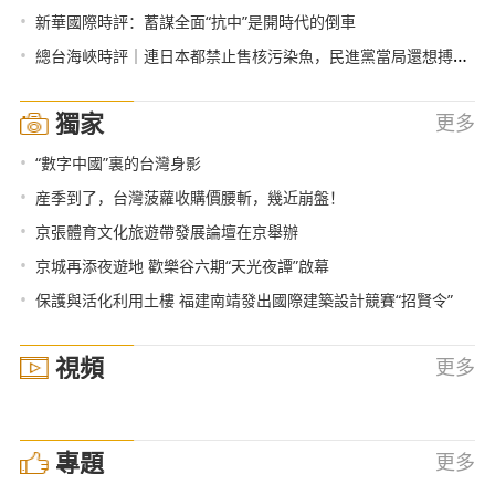
•
新華國際時評：蓄謀全面“抗中”是開時代的倒車
•
總台海峽時評｜連日本都禁止售核污染魚，民進黨當局還想搏命獻媚？
獨家
更多
•
“數字中國”裏的台灣身影
•
産季到了，台灣菠蘿收購價腰斬，幾近崩盤！
•
京張體育文化旅遊帶發展論壇在京舉辦
•
京城再添夜遊地 歡樂谷六期“天光夜譚”啟幕
•
保護與活化利用土樓 福建南靖發出國際建築設計競賽“招賢令”
視頻
更多
專題
更多