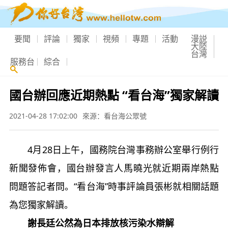
要聞
評論
獨家
視頻
專題
活動
漫説
大陸
台灣
服務台
綜合
國台辦回應近期熱點 “看台海”獨家解讀
2021-04-28 17:02:00
來源：看台海公眾號
4月28日上午，國務院台灣事務辦公室舉行例行
新聞發佈會，國台辦發言人馬曉光就近期兩岸熱點
問題答記者問。“看台海”時事評論員張彬就相關話題
為您獨家解讀。
謝長廷公然為日本排放核污染水辯解