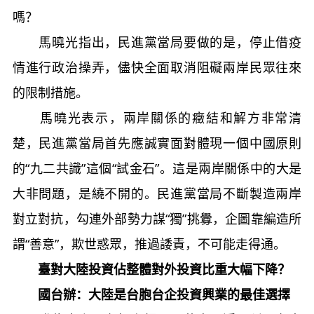
嗎？
馬曉光指出，民進黨當局要做的是，停止借疫
情進行政治操弄，儘快全面取消阻礙兩岸民眾往來
的限制措施。
馬曉光表示，兩岸關係的癥結和解方非常清
楚，民進黨當局首先應誠實面對體現一個中國原則
的“九二共識”這個“試金石”。這是兩岸關係中的大是
大非問題，是繞不開的。民進黨當局不斷製造兩岸
對立對抗，勾連外部勢力謀“獨”挑釁，企圖靠編造所
謂“善意”，欺世惑眾，推過諉責，不可能走得通。
臺對大陸投資佔整體對外投資比重大幅下降？
國台辦：大陸是台胞台企投資興業的最佳選擇