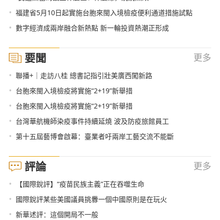
•
福建省5月10日起實施台胞來閩入境檢疫便利通道措施試點
•
數字經濟成兩岸融合新熱點 新一輪投資熱潮正形成
要聞
更多
•
聯播+｜走訪八桂 總書記指引壯美廣西闖新路
•
台胞來閩入境檢疫將實施“2+19”新舉措
•
台胞來閩入境檢疫將實施“2+19”新舉措
•
台灣華航機師染疫事件持續延燒 波及防疫旅館員工
•
第十五屆藝博會啟幕：臺業者吁兩岸工藝交流不能斷
評論
更多
•
【國際銳評】“疫苗民族主義”正在吞噬生命
•
國際銳評某些美國議員挑釁一個中國原則是在玩火
•
新華述評：這個開局不一般