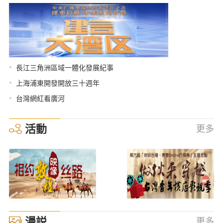
•
長江三角洲區域一體化發展紀事
•
上海浦東開發開放三十週年
•
台灣網紅看廣河
活動
更多
漫説
更多