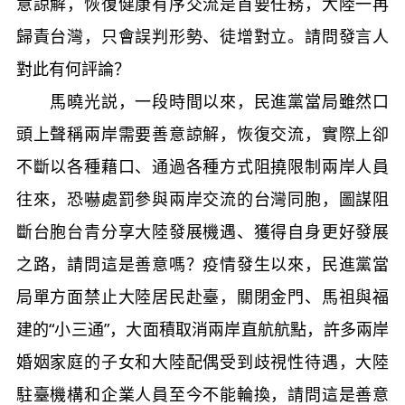
意諒解，恢復健康有序交流是首要任務，大陸一再
歸責台灣，只會誤判形勢、徒增對立。請問發言人
對此有何評論？
馬曉光説，一段時間以來，民進黨當局雖然口
頭上聲稱兩岸需要善意諒解，恢復交流，實際上卻
不斷以各種藉口、通過各種方式阻撓限制兩岸人員
往來，恐嚇處罰參與兩岸交流的台灣同胞，圖謀阻
斷台胞台青分享大陸發展機遇、獲得自身更好發展
之路，請問這是善意嗎？疫情發生以來，民進黨當
局單方面禁止大陸居民赴臺，關閉金門、馬祖與福
建的“小三通”，大面積取消兩岸直航航點，許多兩岸
婚姻家庭的子女和大陸配偶受到歧視性待遇，大陸
駐臺機構和企業人員至今不能輪換，請問這是善意