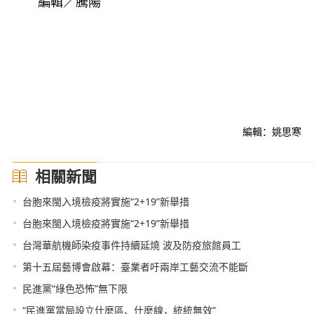
編輯／騰陽
編輯：姚思寒
相關新聞
•
台胞來閩入境檢疫將實施“2+19”新舉措
•
台胞來閩入境檢疫將實施“2+19”新舉措
•
台灣華航機師染疫事件持續延燒 波及防疫旅館員工
•
第十五屆藝博會啟幕：臺業者吁兩岸工藝交流不能斷
•
民進黨“綠色恐怖”無下限
•
“民進黨當局設立什麼區、什麼線，統統無效”