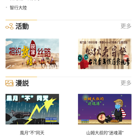
•
智行大陸
活動
更多
漫説
更多
風月“不”同天
山姆大叔的“迷魂湯”