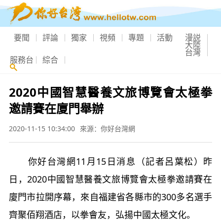
要聞
評論
獨家
視頻
專題
活動
漫説
大陸
台灣
服務台
綜合
2020中國智慧醫養文旅博覽會太極拳
邀請賽在廈門舉辦
2020-11-15 10:34:00
來源：你好台灣網
你好台灣網11月15日消息（記者呂葉松）昨
日，2020中國智慧醫養文旅博覽會太極拳邀請賽在
廈門市拉開序幕，來自福建省各縣市的300多名選手
齊聚佰翔酒店，以拳會友，弘揚中國太極文化。