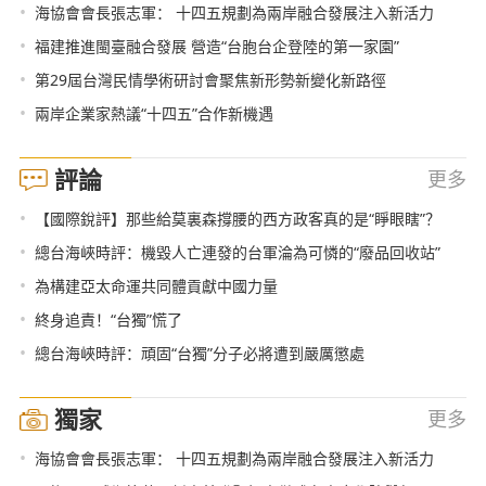
•
海協會會長張志軍： 十四五規劃為兩岸融合發展注入新活力
•
福建推進閩臺融合發展 營造“台胞台企登陸的第一家園”
•
第29屆台灣民情學術研討會聚焦新形勢新變化新路徑
•
兩岸企業家熱議“十四五”合作新機遇
評論
更多
•
【國際銳評】那些給莫裏森撐腰的西方政客真的是“睜眼瞎”？
•
總台海峽時評：機毀人亡連發的台軍淪為可憐的“廢品回收站”
•
為構建亞太命運共同體貢獻中國力量
•
終身追責！“台獨”慌了
•
總台海峽時評：頑固“台獨”分子必將遭到嚴厲懲處
獨家
更多
•
海協會會長張志軍： 十四五規劃為兩岸融合發展注入新活力