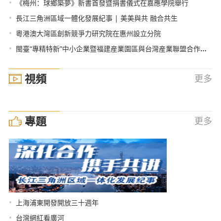
•
《梅州：球鄉築夢》新書首發暨捐書儀式在嘉應學院舉行
•
長江三角洲區域一體化發展紀事 | 美美與共 融合共生
•
粵港澳大灣區創新競爭力研究院在惠州設立分院
•
閩臺“專精特新”中小企業暨福建産業園區與台灣産業聯盟合作交流會在廈門舉辦
視頻
更多
專題
更多
•
上海浦東開發開放三十週年
•
台灣網紅看廣河