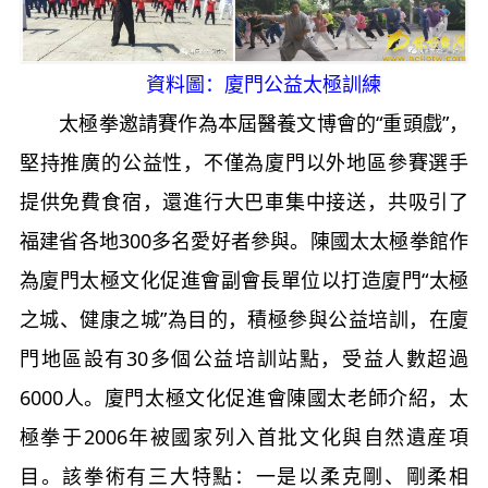
資料圖：廈門公益太極訓練
太極拳邀請賽作為本屆醫養文博會的“重頭戲”，
堅持推廣的公益性，不僅為廈門以外地區參賽選手
提供免費食宿，還進行大巴車集中接送，共吸引了
福建省各地300多名愛好者參與。陳國太太極拳館作
為廈門太極文化促進會副會長單位以打造廈門“太極
之城、健康之城”為目的，積極參與公益培訓，在廈
門地區設有30多個公益培訓站點，受益人數超過
6000人。廈門太極文化促進會陳國太老師介紹，太
極拳于2006年被國家列入首批文化與自然遺産項
目。該拳術有三大特點：一是以柔克剛、剛柔相