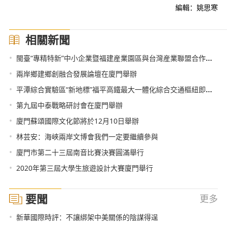
編輯：姚思寒
相關新聞
•
閩臺“專精特新”中小企業暨福建産業園區與台灣産業聯盟合作交流會在廈門舉辦
•
兩岸鄉建鄉創融合發展論壇在廈門舉辦
•
平潭綜合實驗區“新地標”福平高鐵最大一體化綜合交通樞紐即將投入使用
•
第九屆中泰戰略研討會在廈門舉辦
•
廈門蘇頌國際文化節將於12月10日舉辦
•
林芸安：海峽兩岸文博會我們一定要繼續參與
•
廈門市第二十三屆南音比賽決賽圓滿舉行
•
2020年第三屆大學生旅遊設計大賽廈門舉行
要聞
更多
•
新華國際時評：不讓綁架中美關係的陰謀得逞