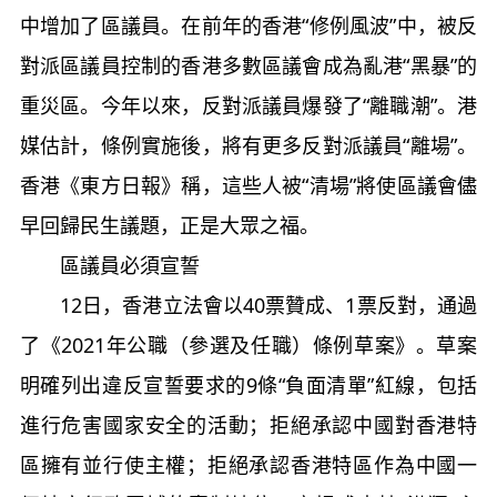
中增加了區議員。在前年的香港“修例風波”中，被反
對派區議員控制的香港多數區議會成為亂港“黑暴”的
重災區。今年以來，反對派議員爆發了“離職潮”。港
媒估計，條例實施後，將有更多反對派議員“離場”。
香港《東方日報》稱，這些人被“清場”將使區議會儘
早回歸民生議題，正是大眾之福。
區議員必須宣誓
12日，香港立法會以40票贊成、1票反對，通過
了《2021年公職（參選及任職）條例草案》。草案
明確列出違反宣誓要求的9條“負面清單”紅線，包括
進行危害國家安全的活動；拒絕承認中國對香港特
區擁有並行使主權；拒絕承認香港特區作為中國一