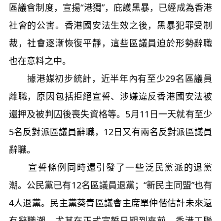
區議會制度，宣揚“港獨”，庇護黑暴，已經成為香港
社會的公害。香港國安法生效之後，黑暴犯罪受制
裁，社會逐漸恢復平靜，這些區議員迫於形勢辭職
也在意料之中。
據港媒初步統計，近半年內有至少29名區議員
離職，原因包括拒絕宣誓、涉嫌違反香港國安法被
還押及被判囚後喪失資格等。5月11日一天就有至少
5名反對派區議員辭職，12日又有兩名反對派區議員
辭職。
宣誓條例同時還引發了一些泛民黨派的退黨
潮。公民黨已有12名區議員退黨；“新民主同盟”也有
4人退黨。民主黨葵青區議會主席單仲偕估計未來還
有辭職潮，尤其在正式宣誓日期到來前。香港工聯