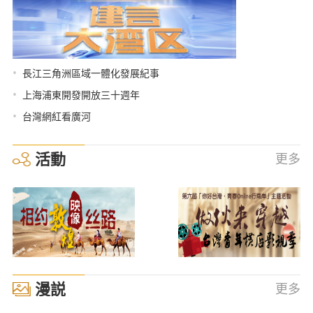
•
長江三角洲區域一體化發展紀事
•
上海浦東開發開放三十週年
•
台灣網紅看廣河
活動
更多
漫説
更多