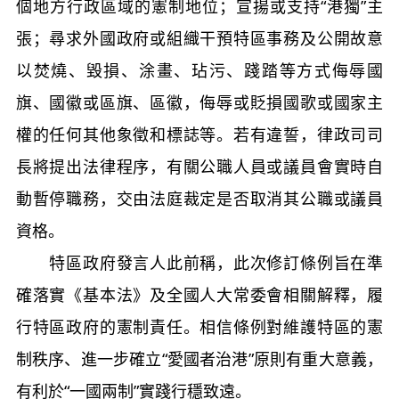
個地方行政區域的憲制地位；宣揚或支持“港獨”主
張；尋求外國政府或組織干預特區事務及公開故意
以焚燒、毀損、涂畫、玷污、踐踏等方式侮辱國
旗、國徽或區旗、區徽，侮辱或貶損國歌或國家主
權的任何其他象徵和標誌等。若有違誓，律政司司
長將提出法律程序，有關公職人員或議員會實時自
動暫停職務，交由法庭裁定是否取消其公職或議員
資格。
特區政府發言人此前稱，此次修訂條例旨在準
確落實《基本法》及全國人大常委會相關解釋，履
行特區政府的憲制責任。相信條例對維護特區的憲
制秩序、進一步確立“愛國者治港”原則有重大意義，
有利於“一國兩制”實踐行穩致遠。