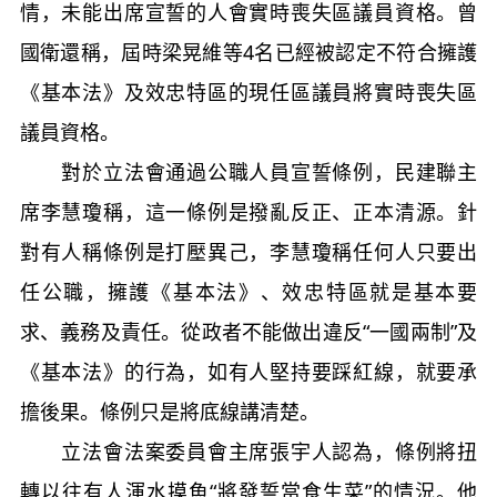
情，未能出席宣誓的人會實時喪失區議員資格。曾
國衛還稱，屆時梁晃維等4名已經被認定不符合擁護
《基本法》及效忠特區的現任區議員將實時喪失區
議員資格。
對於立法會通過公職人員宣誓條例，民建聯主
席李慧瓊稱，這一條例是撥亂反正、正本清源。針
對有人稱條例是打壓異己，李慧瓊稱任何人只要出
任公職，擁護《基本法》、效忠特區就是基本要
求、義務及責任。從政者不能做出違反“一國兩制”及
《基本法》的行為，如有人堅持要踩紅線，就要承
擔後果。條例只是將底線講清楚。
立法會法案委員會主席張宇人認為，條例將扭
轉以往有人渾水摸魚“將發誓當食生菜”的情況。他