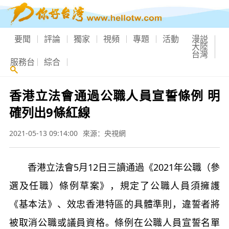
要聞
評論
獨家
視頻
專題
活動
漫説
大陸
台灣
服務台
綜合
香港立法會通過公職人員宣誓條例 明
確列出9條紅線
2021-05-13 09:14:00
來源：央視網
香港立法會5月12日三讀通過《2021年公職（參
選及任職）條例草案》，規定了公職人員須擁護
《基本法》、效忠香港特區的具體準則，違誓者將
被取消公職或議員資格。條例在公職人員宣誓名單