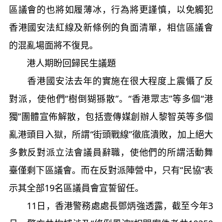
區議會的也將如履薄冰，行為將更謹慎，以免觸犯
香港國安法紅線及新條例的負面清單，相信區議會
的混亂場面將不復見。
港人期盼回歸民生議題
香港國安法去年的實施在很大程度上震懾了反
對派，使他們“樹倒猢猻散”。“香港眾志”等多個“港
獨”團體宣佈解散，包括壹傳媒創辦人黎智英等多個
亂港頭目入獄，所謂“街頭戰線”徹底潰敗，加上絕大
多數反對派立法會議員辭職，使他們的所謂活動舞
臺僅剩下區議會。而在反對派陣營中，只有“民協”表
示其全部19名區議員會宣誓留任。
11日，香港警務處處長鄧炳強透露，截至今年3