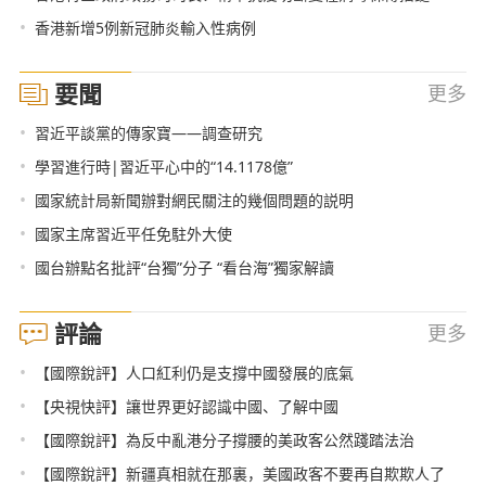
•
香港新增5例新冠肺炎輸入性病例
要聞
更多
•
習近平談黨的傳家寶——調查研究
•
學習進行時|習近平心中的“14.1178億”
•
國家統計局新聞辦對網民關注的幾個問題的説明
•
國家主席習近平任免駐外大使
•
國台辦點名批評“台獨”分子 “看台海”獨家解讀
評論
更多
•
【國際銳評】人口紅利仍是支撐中國發展的底氣
•
【央視快評】讓世界更好認識中國、了解中國
•
【國際銳評】為反中亂港分子撐腰的美政客公然踐踏法治
•
【國際銳評】新疆真相就在那裏，美國政客不要再自欺欺人了