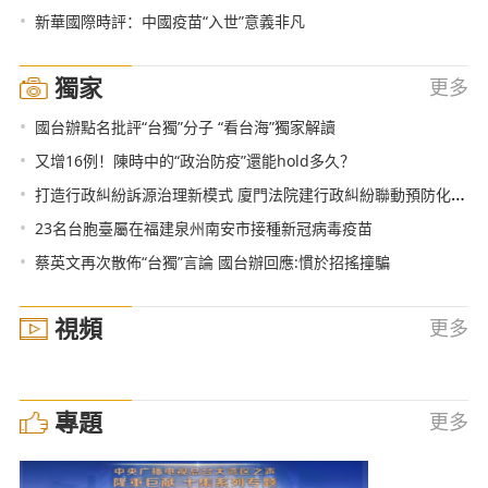
•
新華國際時評：中國疫苗“入世”意義非凡
獨家
更多
•
國台辦點名批評“台獨”分子 “看台海”獨家解讀
•
又增16例！陳時中的“政治防疫”還能hold多久？
•
打造行政糾紛訴源治理新模式 廈門法院建行政糾紛聯動預防化解體系
•
23名台胞臺屬在福建泉州南安市接種新冠病毒疫苗
•
蔡英文再次散佈“台獨”言論 國台辦回應:慣於招搖撞騙
視頻
更多
專題
更多