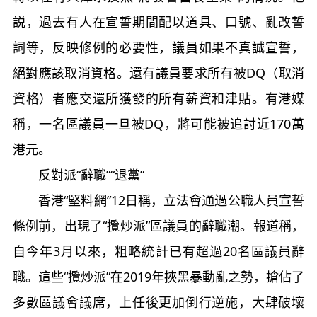
説，過去有人在宣誓期間配以道具、口號、亂改誓
詞等，反映修例的必要性，議員如果不真誠宣誓，
絕對應該取消資格。還有議員要求所有被DQ（取消
資格）者應交還所獲發的所有薪資和津貼。有港媒
稱，一名區議員一旦被DQ，將可能被追討近170萬
港元。
反對派“辭職”“退黨”
香港“堅料網”12日稱，立法會通過公職人員宣誓
條例前，出現了“攬炒派”區議員的辭職潮。報道稱，
自今年3月以來，粗略統計已有超過20名區議員辭
職。這些“攬炒派”在2019年挾黑暴動亂之勢，搶佔了
多數區議會議席，上任後更加倒行逆施，大肆破壞