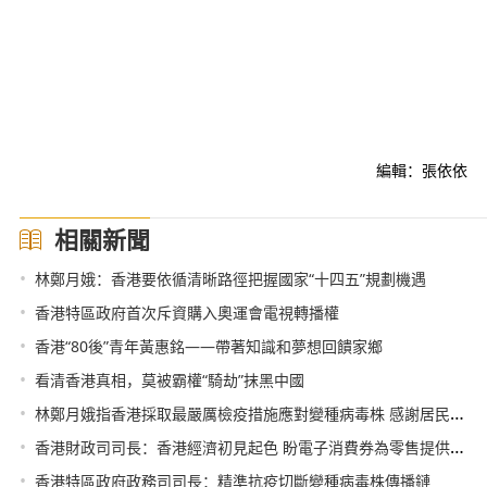
編輯：張依依
相關新聞
•
林鄭月娥：香港要依循清晰路徑把握國家“十四五”規劃機遇
•
香港特區政府首次斥資購入奧運會電視轉播權
•
香港“80後”青年黃惠銘——帶著知識和夢想回饋家鄉
•
看清香港真相，莫被霸權“騎劫”抹黑中國
•
林鄭月娥指香港採取最嚴厲檢疫措施應對變種病毒株 感謝居民配合
•
香港財政司司長：香港經濟初見起色 盼電子消費券為零售提供良機
•
香港特區政府政務司司長：精準抗疫切斷變種病毒株傳播鏈