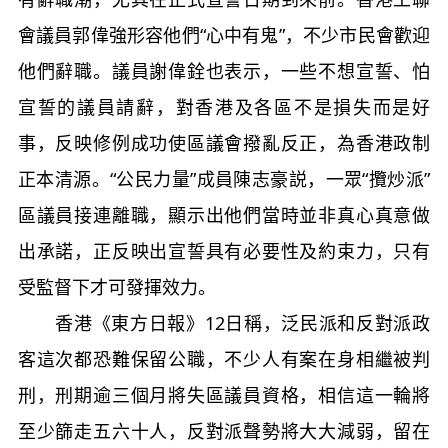
會議員郭偉強形容他們“心中有鬼”，不少市民會歡迎
他們辭職。議員謝偉銓也表示，一些不想宣誓、怕
宣誓的議員請辭，對香港及各區不是損失而是好
事，反映修例成功使區議會撥亂反正，為香港政制
正本清源。“公民力量”成員陳志豪説，一眾“攬炒派”
區議員接連離職，顯示出他們當時並非真心真意做
出承諾，正反映出宣誓具有必要性及約束力，只有
受監督下才可發揮效力。
香港《東方日報》12日稱，泛民派和反對派政
客這次都恐難保留公職，不少人有案在身相繼被判
刑，刑期逾三個月將失區議員資格，相信這一輪將
至少篩走五六十人，反對派聲勢將大大減弱，留在