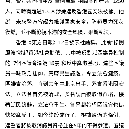
月，警方共拘捕涉及“修例風波”相關案件者共10250
人，同時有超過100人涉嫌違反香港國安法被捕。他
説，未來警方會竭力維護國家安全，防範暴力死灰
復燃，並不斷檢視本港的安全風險，果斷執法。
香港《東方日報》12日發表社論稱，此前“修例
風波”激起香港社會動蕩，其中被反對派區議員控制
的17個區議會淪為“黑暴”和反中亂港基地。這些區議
員一味政治挂帥，荒廢民生議題，令立法會癱瘓，
區議會淪落。直到去年中北京出手，落實香港國安
法，立法會首先被清理，多名議員被取消資格，接
著泛民總辭，立法會重生。各界都希望區議會也儘
快撥亂反正，如今終於成行了。根據通過的條例，
違誓者將被取消議員資格並在5年內不得參選。區議