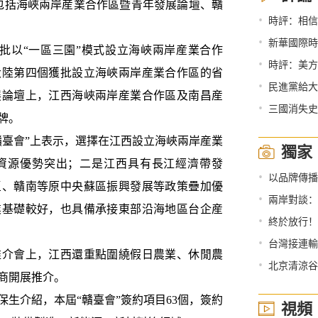
包括海峽兩岸産業合作區暨青年發展論壇、贛
•
時評：相信
•
新華國際時
以“一區三園”模式設立海峽兩岸産業合作
•
時評：美方
大陸第四個獲批設立海峽兩岸産業合作區的省
•
民進黨給大
展論壇上，江西海峽兩岸産業合作區及南昌産
•
三國消失史
牌。
臺會”上表示，選擇在江西設立海峽兩岸産業
獨家
資源優勢突出；二是江西具有長江經濟帶發
•
以品牌傳播助力品
區、贛南等原中央蘇區振興發展等政策疊加優
•
兩岸對談：
業基礎較好，也具備承接東部沿海地區台企産
•
終於放行！
•
台灣接連輸出
介會上，江西還重點圍繞假日農業、休閒農
•
北京清涼谷
商開展推介。
介紹，本屆“贛臺會”簽約項目63個，簽約
視頻