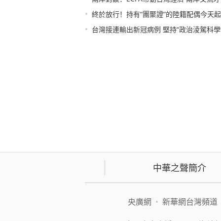
•
終於放行！持有“團聚證”的陸籍配偶今天
•
台灣接連輸出新冠病例 堅持“政治淩駕科學
中華之聲簡介
央廣網
•
新華網台灣頻道