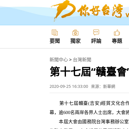
要聞
獨家
評論
專題
新聞中心
>
台灣新聞
第十七屆“贛臺會
2020-09-25 16:33:00
來源：新華網
第十七屆贛臺(吉安)經貿文化合作交
幕，逾600名兩岸各界人士出席，大會將
本屆大會由國務院台灣事務辦公室和