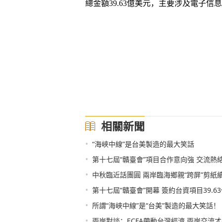
總金額39.63億美元，主要涉及電子
相關新聞
•
“海峽中線”是台美製造的最大笑話
•
第十七屆“贛臺會”項目合作意向強 交流熱
•
中秋臨近話團圓 兩岸臨海鄉親“跨屏”剪紙
•
第十七屆“贛臺會”開幕 簽約台資項目39.6
•
所謂“海峽中線”是“台美”製造的最大笑話！
•
兩岸對談：ECFA帶動台灣經濟 兩岸交流