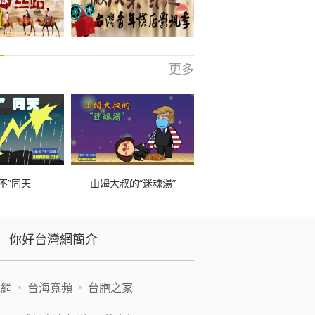
更多
不”同天
山姆大叔的“迷魂湯”
你好台灣網簡介
緯網
•
台海寬頻
•
台胞之家