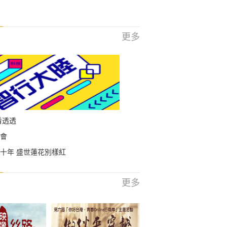
更多
看透透
會
十年 盛世蓮花別樣紅
更多