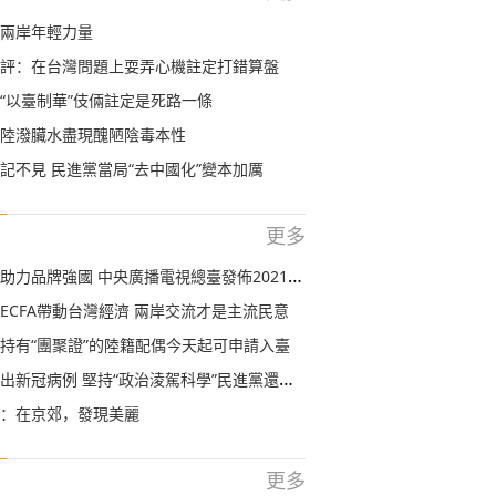
兩岸年輕力量
評：在台灣問題上耍弄心機註定打錯算盤
“以臺制華”伎倆註定是死路一條
陸潑臟水盡現醜陋陰毒本性
記不見 民進黨當局“去中國化”變本加厲
更多
牌強國 中央廣播電視總臺發佈2021“品牌強國工程”融媒體傳播方案
ECFA帶動台灣經濟 兩岸交流才是主流民意
持有“團聚證”的陸籍配偶今天起可申請入臺
新冠病例 堅持“政治淩駕科學”民進黨還要騙多久？
：在京郊，發現美麗
更多