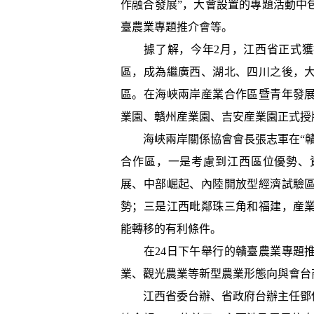
作融合發展”，大會設置的專題活動中
臺農業專題推介會等。
據了解，今年2月，江西省正式獲批
區，成為繼廣西、湖北、四川之後，
區。在海峽兩岸産業合作區暨青年發
業園、贛州産業園、吉安産業園正式授
海峽兩岸關係協會會長張志軍在“贛
合作區，一是考慮到江西區位優勢、
展、中部崛起、內陸開放型經濟試驗
勢；三是江西毗鄰珠三角和福建，産
能轉移的有利條件。
在24日下午舉行的贛臺農業專題推
業、觀光農業等新型農業形態向與會台
江西省委台辦、省政府台辦主任鄧保生