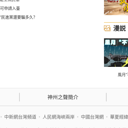
起可申請入臺
”民進黨還要騙多久？
漫説
風月“
神州之聲簡介
•
中新網台灣頻道
•
人民網海峽兩岸
•
中國台灣網
•
華夏經