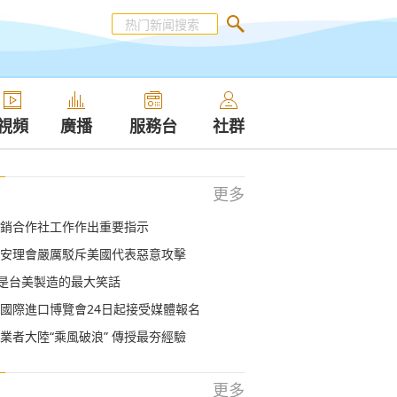
視頻
廣播
服務台
社群
更多
銷合作社工作作出重要指示
安理會嚴厲駁斥美國代表惡意攻擊
”是台美製造的最大笑話
國際進口博覽會24日起接受媒體報名
業者大陸“乘風破浪” 傳授最夯經驗
更多