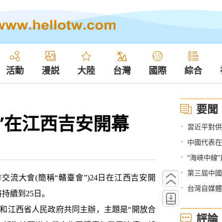
活動
漫説
大陸
台灣
國際
綜合
要聞
”在江西吉安開幕
•
習近平對供
•
中國代表在
•
“海峽中線
•
第三屆中國
流大會(簡稱“贛臺會”)24日在江西吉安開
•
台灣自媒體
持續到25日。
江西省人民政府共同主辦，主題是“開放合
評論