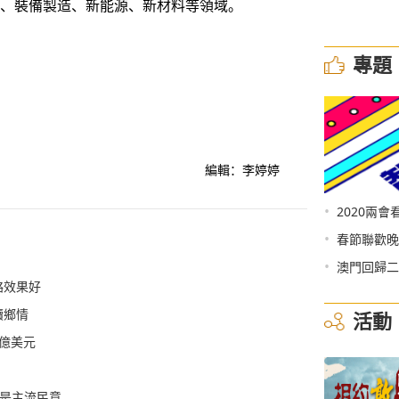
信息、裝備製造、新能源、新材料等領域。
專題
編輯：李婷婷
•
2020兩會
•
春節聯歡晚
•
澳門回歸二
絡效果好
續鄉情
活動
3億美元
才是主流民意