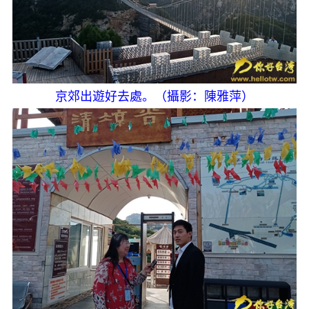
京郊出遊好去處。（攝影：陳雅萍）