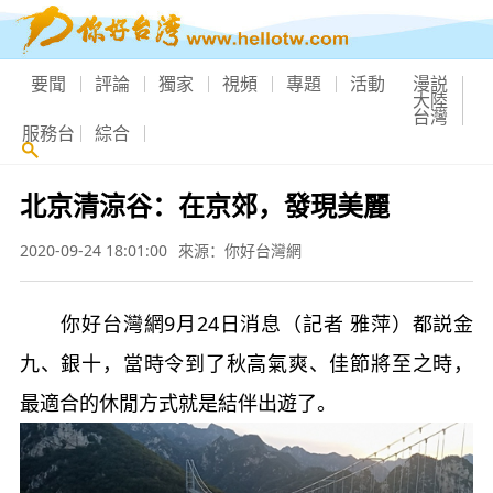
要聞
評論
獨家
視頻
專題
活動
漫説
大陸
台灣
服務台
綜合
北京清涼谷：在京郊，發現美麗
2020-09-24 18:01:00
來源：你好台灣網
你好台灣網9月24日消息（記者 雅萍）都説金
九、銀十，當時令到了秋高氣爽、佳節將至之時，
最適合的休閒方式就是結伴出遊了。