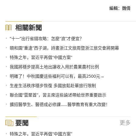
編輯：魏倩
相關新聞
•
“十一”出行省錢攻略：怎麼“浪”才便宜？
•
頤和園“重逢”西子湖，詩畫浙江文旅周暨浙江旅交會將開幕
•
特殊之年，習近平再倡“中國方案”
•
我國將穩步提高土地出讓收入用於農業農村比例
•
明確了！中秋國慶這些福利可以有，最高2500元→
•
生産生活秩序穩步恢復 多國放鬆赴華旅行限制
•
聯合國“雲聚首”，習主席這些論述帶給世界重要啟示
•
擴招醫學生、醫德成必修課……醫學教育有重大改變！
要聞
更多
•
特殊之年，習近平再倡“中國方案”