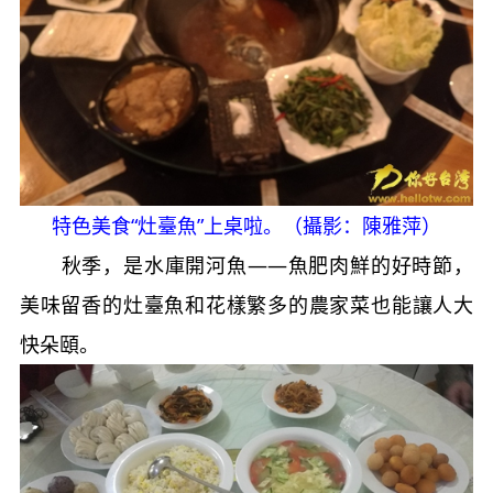
特色美食“灶臺魚”上桌啦。（攝影：陳雅萍）
秋季，是水庫開河魚——魚肥肉鮮的好時節，
美味留香的灶臺魚和花樣繁多的農家菜也能讓人大
快朵頤。