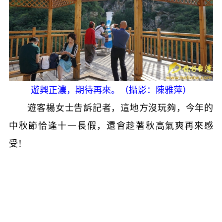
遊興正濃，期待再來。（攝影：陳雅萍）
遊客楊女士告訴記者，這地方沒玩夠，今年的
中秋節恰逢十一長假，還會趁著秋高氣爽再來感
受！