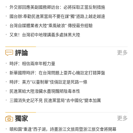
•
外交部回應美副國務卿訪台：必將採取正當反制措施
•
國台辦:奉勸民進黨當局不要在謀“獨”道路上越走越遠
•
台灣自媒體業者大陸“乘風破浪” 傳授最夯經驗
•
又來！台灣初中地理講義多處抹黑大陸
評論
更多
•
時評：相信兩岸年輕力量
•
新華國際時評：在台灣問題上耍弄心機註定打錯算盤
•
時評：美方“以臺制華”伎倆註定是死路一條
•
民進黨給大陸潑臟水盡現醜陋陰毒本性
•
三國消失史記不見 民進黨當局“去中國化”變本加厲
獨家
更多
•
頤和園“重逢”西子湖，詩畫浙江文旅周暨浙江旅交會將開幕