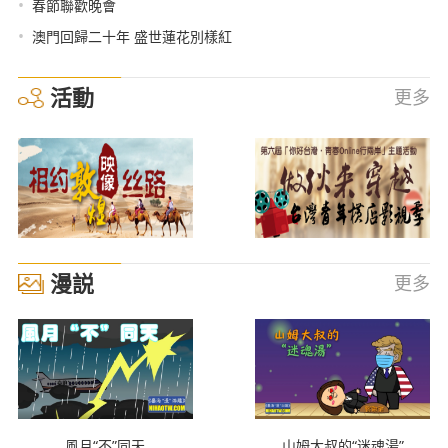
•
春節聯歡晚會
•
澳門回歸二十年 盛世蓮花別樣紅
活動
更多
漫説
更多
風月“不”同天
山姆大叔的“迷魂湯”