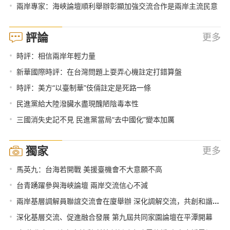
•
兩岸專家：海峽論壇順利舉辦彰顯加強交流合作是兩岸主流民意
評論
更多
•
時評：相信兩岸年輕力量
•
新華國際時評：在台灣問題上耍弄心機註定打錯算盤
•
時評：美方“以臺制華”伎倆註定是死路一條
•
民進黨給大陸潑臟水盡現醜陋陰毒本性
•
三國消失史記不見 民進黨當局“去中國化”變本加厲
獨家
更多
•
馬英九：台海若開戰 美援臺機會不大意願不高
•
台青踴躍參與海峽論壇 兩岸交流信心不減
•
兩岸基層調解員聯誼交流會在廈舉辦 深化調解交流，共創和諧家園
•
深化基層交流、促進融合發展 第九屆共同家園論壇在平潭開幕