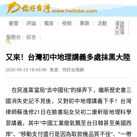
要聞
評論
獨家
視頻
專題
活動
漫説
大陸
台灣
服務台
綜合
又來！台灣初中地理講義多處抹黑大陸
2020-09-23 18:43:00
來源：你好台灣網
在民進黨當局“去中國化”的操弄下，繼新歷史書三
國消失史記不見後，又對初中地理講義下手！台灣
律師蘇逸修21日在臉書貼女兒初二康軒版地理科學
習講義，其中“中國工業廢氣飄至台日韓甚至美國西
岸”、“移動支付盛行是因為取款機品質不佳”、“一帶