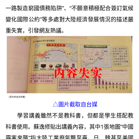
一路製造窮國債務陷阱”、“不願意積極配合簽訂氣候
變化國際公約”等多處對大陸經濟發展情況的描述嚴
重失實，引發網友熱議。
△圖片截取自台媒
學習講義雖然不是教科書，但都是學生搭配教
科書使用。蘇逸修貼出講義內容，其中1張地圖“中國
霾害來襲”指大陸工業廢氣飄至臺、日、韓甚至美國