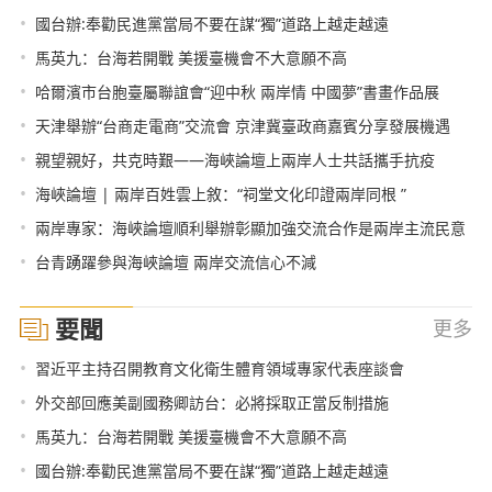
•
國台辦:奉勸民進黨當局不要在謀“獨”道路上越走越遠
•
馬英九：台海若開戰 美援臺機會不大意願不高
•
哈爾濱市台胞臺屬聯誼會“迎中秋 兩岸情 中國夢”書畫作品展
•
天津舉辦“台商走電商”交流會 京津冀臺政商嘉賓分享發展機遇
•
親望親好，共克時艱——海峽論壇上兩岸人士共話攜手抗疫
•
海峽論壇 | 兩岸百姓雲上敘：“祠堂文化印證兩岸同根 ”
•
兩岸專家：海峽論壇順利舉辦彰顯加強交流合作是兩岸主流民意
•
台青踴躍參與海峽論壇 兩岸交流信心不減
要聞
更多
•
習近平主持召開教育文化衛生體育領域專家代表座談會
•
外交部回應美副國務卿訪台：必將採取正當反制措施
•
馬英九：台海若開戰 美援臺機會不大意願不高
•
國台辦:奉勸民進黨當局不要在謀“獨”道路上越走越遠