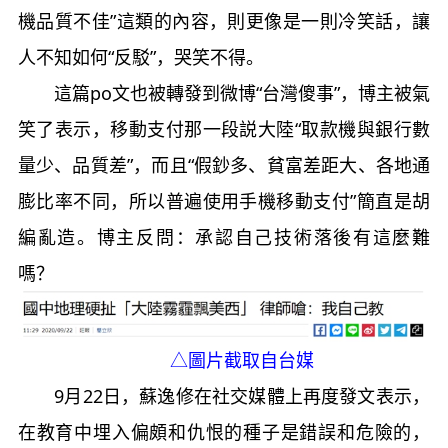
機品質不佳”這類的內容，則更像是一則冷笑話，讓
人不知如何“反駁”，哭笑不得。
這篇po文也被轉發到微博“台灣傻事”，博主被氣
笑了表示，移動支付那一段説大陸“取款機與銀行數
量少、品質差”，而且“假鈔多、貧富差距大、各地通
膨比率不同，所以普遍使用手機移動支付”簡直是胡
編亂造。博主反問：承認自己技術落後有這麼難
嗎？
△圖片截取自台媒
9月22日，蘇逸修在社交媒體上再度發文表示，
在教育中埋入偏頗和仇恨的種子是錯誤和危險的，