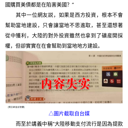
國購買美債都是在陷害美國？”
其中一位網友説，如果是西方投資，根本不會
幫助當地建設，只會讓當地不思進取，甚至還想著
從中獲利，大陸的對外投資雖然也拿到了礦産開採
權，但卻實實在在會幫助到當地地方建設。
△圖片截取自台媒
而至於講義中稱“大陸移動支付流行是因為提款