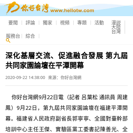
要聞
評論
獨家
視頻
專題
活動
漫説
大陸
台灣
服務台
綜合
深化基層交流、促進融合發展 第九屆
共同家園論壇在平潭開幕
2020-09-22 14:38:00
來源：你好台灣網
你好台灣網
9月22日電（記者 呂葉松 通訊員 周建
鳳）
9月22日，第九屆共同家園論壇在
福建
平潭開
幕。福建省人民政府副省長郭寧寧、全國對臺幹部
培訓中心主任王傑、實驗區黨工委書記陳善光、全