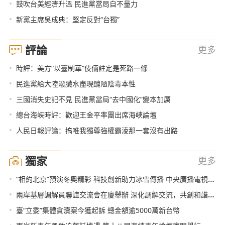
•
鼓吹台美經濟升溫 民進黨當局自不量力
•
新黨主席吳成典：堅定反對“台獨”
評論
更多
•
時評：美方“以臺制華”伎倆註定是死路一條
•
民進黨給大陸潑臟水盡現醜陋陰毒本性
•
三國消失史記不見 民進黨當局“去中國化”變本加厲
•
總台海峽時評：歡迎王金平率團出席海峽論壇
•
人民日報評論：搞唯我獨尊強權霸淩那一套沒有出路
獨家
更多
•
“相約北京”預演冬奧精彩 科技創新助力冰雪傳播 中央廣播電視總臺與北京冬奧組委簽署合作協議
•
兩岸基層調解員聯誼交流會在廈舉辦 深化調解交流，共創和諧家園
•
臺“立委”集體貪瀆案今獲起訴 總金額逾5000萬新台幣