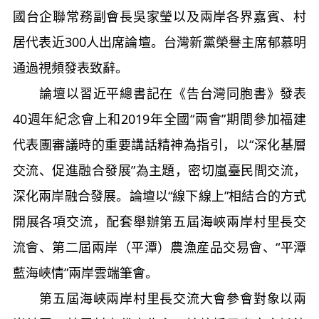
國台企聯常務副會長吳家瑩以及兩岸各界嘉賓、村
居代表近300人出席論壇。台灣新黨榮譽主席郁慕明
通過視頻發表致辭。
論壇以習近平總書記在《告台灣同胞書》發表
40週年紀念會上和2019年全國“兩會”期間參加福建
代表團審議時的重要講話精神為指引，以“深化基層
交流、促進融合發展”為主題，密切嵐臺民間交流，
深化兩岸融合發展。論壇以“線下線上”相結合的方式
開展各項交流，配套舉辦第五屆海峽兩岸村里長交
流會、第二屆兩岸（平潭）農漁産品交易會、
“平潭
藍海峽情”兩岸雲端筆會
。
第五屆海峽兩岸村里長交流大會
參會對象以兩