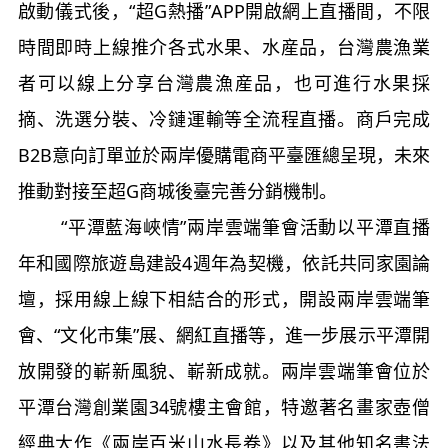
啟動儀式後，“超G熱播”APP開啟網上直播間，不限
時間即時上線推介各式水果、水産品，台灣農漁業
者可以線上分享台灣農漁産品，也可進行水果採
摘、洗選分裝、冷鏈運輸等全流程直播。商戶完成
B2B意向訂單並於兩岸優購電商平臺匯總呈現，未來
推動對接至超G商城後臺完善分銷機制。
“平潭藍海峽情”兩岸雲端筆會活動以平潭直播
年和國際旅遊島建設4週年為契機，依託共同家園論
壇，採用線上線下相結合的形式，開設兩岸雲端筆
會、“文化市集”展、網紅直播等，進一步展示平潭開
放開發的嶄新風貌、嶄新成就。兩岸雲端筆會位於
平潭台灣創業園34號樓主會館，特邀著名畫家壺僧
經典大作《兩岸百米山水長卷》以及其他知名書法