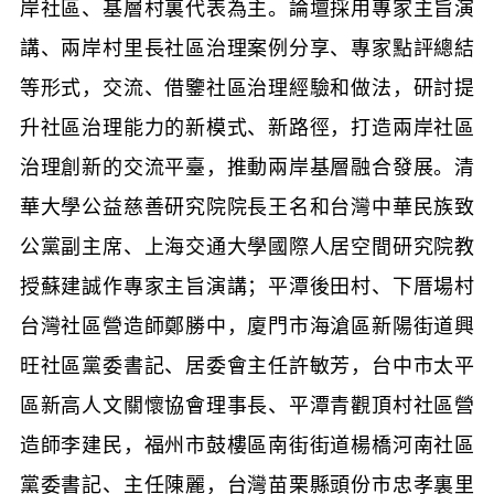
岸社區、基層村裏代表為主。論壇
採用專家主旨演
講、兩岸村里長社區治理案例分享、專家點評總結
等形式，交流、借鑒社區治理經驗和做法，研討提
升社區治理能力的新模式、新路徑，打造兩岸社區
治理創新的交流平臺，推動兩岸基層融合發展。清
華大學公益慈善研究院院長王名和台灣中華民族致
公黨副主席、上海交通大學國際人居空間研究院教
授蘇建誠作專家主旨演講；
平潭後田村、下厝場村
台灣社區營造師鄭勝中，
廈門市海滄區新陽街道興
旺社區黨委書記、居委會主任許敏芳，
台中市太平
區新高人文關懷協會理事長、平潭青觀頂村社區營
造師
李建民，
福州市鼓樓區南街街道楊橋
河南
社區
黨委書記、
主任陳麗，
台灣苗栗縣頭份市忠孝裏里