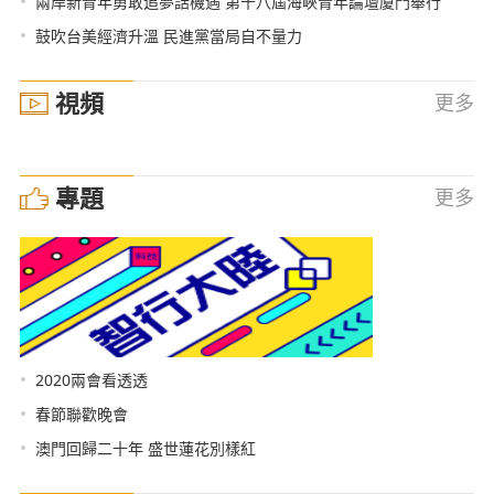
•
兩岸新青年勇敢追夢話機遇 第十八屆海峽青年論壇廈門舉行
•
鼓吹台美經濟升溫 民進黨當局自不量力
視頻
更多
專題
更多
•
2020兩會看透透
•
春節聯歡晚會
•
澳門回歸二十年 盛世蓮花別樣紅