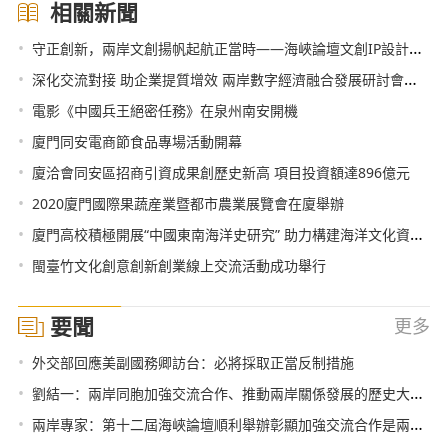
相關新聞
•
守正創新，兩岸文創揚帆起航正當時——海峽論壇文創IP設計大賽在廈頒獎
•
深化交流對接 助企業提質增效 兩岸數字經濟融合發展研討會在廈舉辦
•
電影《中國兵王絕密任務》在泉州南安開機
•
廈門同安電商節食品專場活動開幕
•
廈洽會同安區招商引資成果創歷史新高 項目投資額達896億元
•
2020廈門國際果蔬産業暨都市農業展覽會在廈舉辦
•
廈門高校積極開展“中國東南海洋史研究” 助力構建海洋文化資源的“歷史圖譜”
•
閩臺竹文化創意創新創業線上交流活動成功舉行
要聞
更多
•
外交部回應美副國務卿訪台：必將採取正當反制措施
•
劉結一：兩岸同胞加強交流合作、推動兩岸關係發展的歷史大勢無法阻擋
•
兩岸專家：第十二屆海峽論壇順利舉辦彰顯加強交流合作是兩岸主流民意