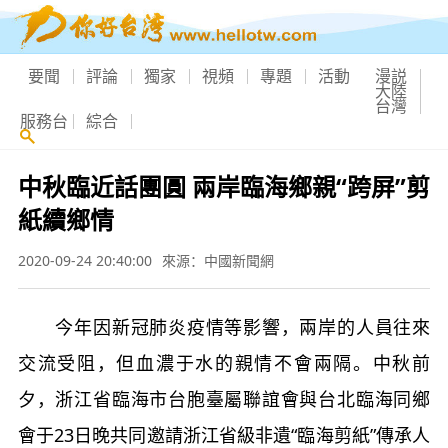
要聞
評論
獨家
視頻
專題
活動
漫説
大陸
台灣
服務台
綜合
中秋臨近話團圓 兩岸臨海鄉親“跨屏”剪
紙續鄉情
2020-09-24 20:40:00
來源：中國新聞網
今年因新冠肺炎疫情等影響，兩岸的人員往來
交流受阻，但血濃于水的親情不會兩隔。中秋前
夕，浙江省臨海市台胞臺屬聯誼會與台北臨海同鄉
會于23日晚共同邀請浙江省級非遺“臨海剪紙”傳承人