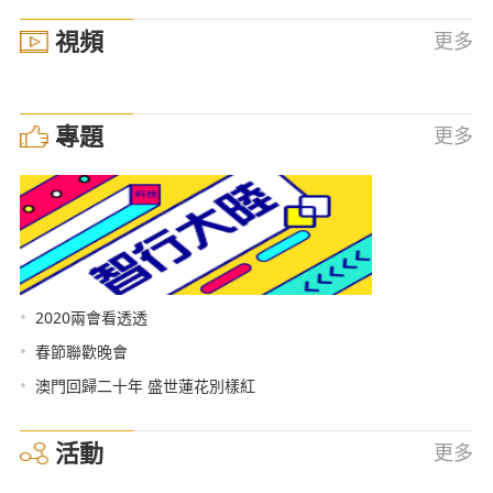
視頻
更多
專題
更多
•
2020兩會看透透
•
春節聯歡晚會
•
澳門回歸二十年 盛世蓮花別樣紅
活動
更多