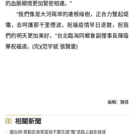
的血脈親情更加緊密相連。”
“我們像是大河兩岸的連根綠樹，正合力豎起堤
壩，去呵護那千里煙波。祝福疫情早日退散，祝我
們的明天更加美好。”台北臨海同鄉會副理事長陳蔭
華祝福道。(完)(范宇斌 張聲雷)
編輯：魏倩
相關新聞
•
國台辦:奉勸民進黨當局不要在謀“獨”道路上越走越遠