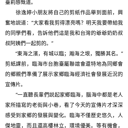
臺莉感慨道。
徐逸婷小朋友將自己的剪紙作品舉到面前，興
奮地説道：“大家看我剪得漂亮嗎？明天我要帶給我
的同學們看，告訴他們這是我和台灣的爺爺奶奶叔
叔阿姨們一起剪的。”
“東海之濱，有城以臨；瀚海之垠，獨勝其名。”
剪紙課前，臨海市台胞臺屬聯誼會還特地為同鄉會
的鄉親們準備了展示家鄉臨海經濟社會發展近況的
宣傳片。
“一直聽長輩們説起家鄉臨海，腦海中都是老人
家所描寫的老街與小巷，看了今天的宣傳片才深深
感受到家鄉的發展與變化。臨海不僅歷史悠久，人
傑地靈，而且還高樓林立，環境優美。等有機會，