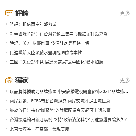
評論
更多
•
時評：相信兩岸年輕力量
•
新華國際時評：在台灣問題上耍弄心機註定打錯算盤
•
時評：美方“以臺制華”伎倆註定是死路一條
•
民進黨給大陸潑臟水盡現醜陋陰毒本性
•
三國消失史記不見 民進黨當局“去中國化”變本加厲
獨家
更多
•
以品牌傳播助力品牌強國 中央廣播電視總臺發佈2021“品牌強國工程”融媒體傳播方案
•
兩岸對談：ECFA帶動台灣經濟 兩岸交流才是主流民意
•
終於放行！持有“團聚證”的陸籍配偶今天起可申請入臺
•
台灣接連輸出新冠病例 堅持“政治淩駕科學”民進黨還要騙多久？
•
北京清涼谷：在京郊，發現美麗