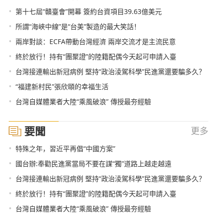
•
第十七屆“贛臺會”開幕 簽約台資項目39.63億美元
•
所謂“海峽中線”是“台美”製造的最大笑話！
•
兩岸對談：ECFA帶動台灣經濟 兩岸交流才是主流民意
•
終於放行！持有“團聚證”的陸籍配偶今天起可申請入臺
•
台灣接連輸出新冠病例 堅持“政治淩駕科學”民進黨還要騙多久？
•
“福建新村民”張欣頤的幸福生活
•
台灣自媒體業者大陸“乘風破浪” 傳授最夯經驗
要聞
更多
•
特殊之年，習近平再倡“中國方案”
•
國台辦:奉勸民進黨當局不要在謀“獨”道路上越走越遠
•
台灣接連輸出新冠病例 堅持“政治淩駕科學”民進黨還要騙多久？
•
終於放行！持有“團聚證”的陸籍配偶今天起可申請入臺
•
台灣自媒體業者大陸“乘風破浪” 傳授最夯經驗