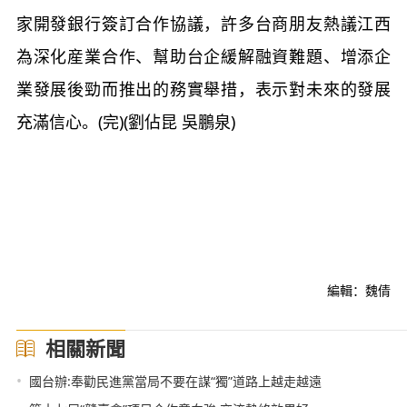
家開發銀行簽訂合作協議，許多台商朋友熱議江西
為深化産業合作、幫助台企緩解融資難題、增添企
業發展後勁而推出的務實舉措，表示對未來的發展
充滿信心。(完)(劉佔昆 吳鵬泉)
編輯：魏倩
相關新聞
•
國台辦:奉勸民進黨當局不要在謀“獨”道路上越走越遠