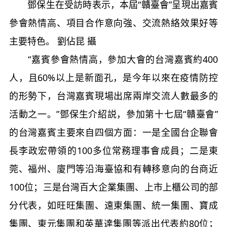
鄧保生在受訪時表示，本屆“贛臺會”呈現出嘉賓
參會熱情高、項目合作意向強、交流熱絡效果好等
主要特色。 劉佔昆 攝
“嘉賓參會熱情高，參加大會的台灣嘉賓約400
人，且60%以上是新面孔，是今年以來在疫情防控
的形勢下，台灣嘉賓現場出席兩岸交流人數最多的
活動之一。”鄧保生介紹説，參加第十七屆“贛臺會”
的台灣嘉賓主要來自四個方面：一是全國台企聯會
長李政宏帶領的100多位常務理事會成員；二是東
莞、福州、廈門等沿海臺協和有轉移意向的台商近
100位；三是台灣百大企業集團、上市上櫃公司的部
分代表，如旺旺集團、遠東集團、統一集團、寶成
集團、東元集團和英華達集團等派出代表約80位；