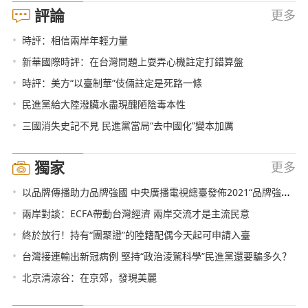
評論
更多
•
時評：相信兩岸年輕力量
•
新華國際時評：在台灣問題上耍弄心機註定打錯算盤
•
時評：美方“以臺制華”伎倆註定是死路一條
•
民進黨給大陸潑臟水盡現醜陋陰毒本性
•
三國消失史記不見 民進黨當局“去中國化”變本加厲
獨家
更多
•
以品牌傳播助力品牌強國 中央廣播電視總臺發佈2021“品牌強國工程”融媒體傳播方案
•
兩岸對談：ECFA帶動台灣經濟 兩岸交流才是主流民意
•
終於放行！持有“團聚證”的陸籍配偶今天起可申請入臺
•
台灣接連輸出新冠病例 堅持“政治淩駕科學”民進黨還要騙多久？
•
北京清涼谷：在京郊，發現美麗