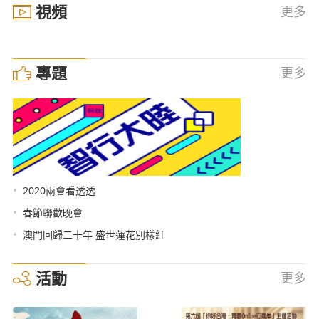
視頻
更多
專題
更多
•
2020兩會看透透
•
春節聯歡晚會
•
澳門回歸二十年 盛世蓮花別樣紅
活動
更多