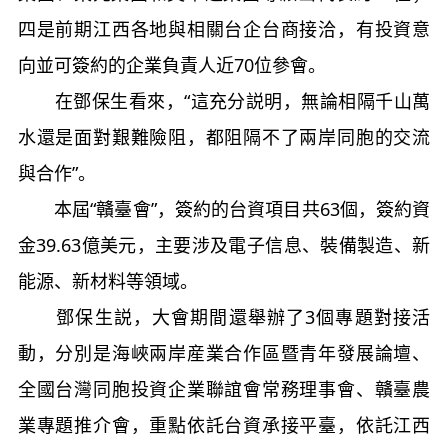
四是前期江西各地與相關台企台商接洽，有投資意
向並可簽約的企業負責人近70位參會。
在鄧保生看來，“這充分説明，無論相隔千山萬
水還是面對艱難險阻，都阻隔不了兩岸同胞的交流
與合作”。
本屆“贛臺會”，簽約的台資項目共63個，簽約資
金39.63億美元，主要涉及電子信息、裝備製造、新
能源、新材料等領域。
鄧保生説，大會期間還舉辦了3個專題對接活
動，分別是海峽兩岸産業合作區暨青年發展論壇、
全國台灣同胞投資企業聯誼會常務理事會、贛臺農
業專題推介會，重點依託台資承接平臺，依託江西