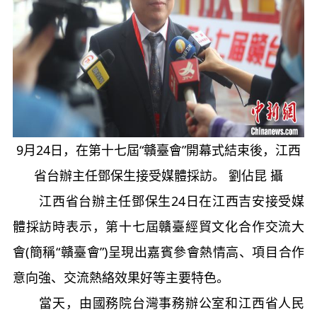
9月24日，在第十七屆“贛臺會”開幕式結束後，江西
省台辦主任鄧保生接受媒體採訪。 劉佔昆 攝
江西省台辦主任鄧保生24日在江西吉安接受媒
體採訪時表示，第十七屆贛臺經貿文化合作交流大
會(簡稱“贛臺會”)呈現出嘉賓參會熱情高、項目合作
意向強、交流熱絡效果好等主要特色。
當天，由國務院台灣事務辦公室和江西省人民