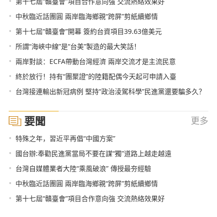
•
第十七屆“贛臺會”項目合作意向強 交流熱絡效果好
•
中秋臨近話團圓 兩岸臨海鄉親“跨屏”剪紙續鄉情
•
第十七屆“贛臺會”開幕 簽約台資項目39.63億美元
•
所謂“海峽中線”是“台美”製造的最大笑話！
•
兩岸對談：ECFA帶動台灣經濟 兩岸交流才是主流民意
•
終於放行！持有“團聚證”的陸籍配偶今天起可申請入臺
•
台灣接連輸出新冠病例 堅持“政治淩駕科學”民進黨還要騙多久？
要聞
更多
•
特殊之年，習近平再倡“中國方案”
•
國台辦:奉勸民進黨當局不要在謀“獨”道路上越走越遠
•
台灣自媒體業者大陸“乘風破浪” 傳授最夯經驗
•
中秋臨近話團圓 兩岸臨海鄉親“跨屏”剪紙續鄉情
•
第十七屆“贛臺會”項目合作意向強 交流熱絡效果好