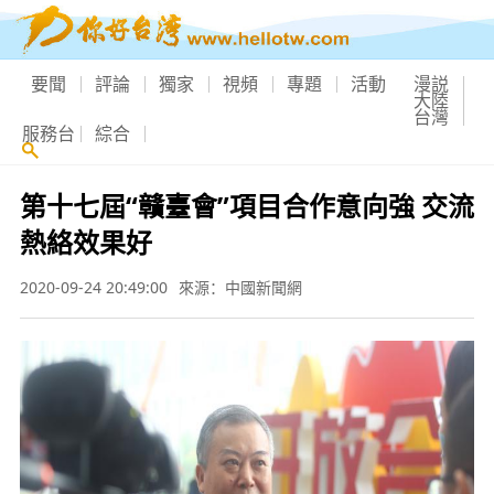
要聞
評論
獨家
視頻
專題
活動
漫説
大陸
台灣
服務台
綜合
第十七屆“贛臺會”項目合作意向強 交流
熱絡效果好
2020-09-24 20:49:00
來源：中國新聞網