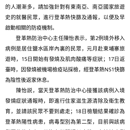
的人潮漸多，請加強針對有東南亞、南亞國家旅遊
史的就醫民眾，進行登革熱快篩及通報，以便及早
啟動相關的防疫機制。
登革熱防治中心主任陳怡表示，第2例境外移入
病例是居住鹽水區岸內裏的民眾，元月赴柬埔寨旅
遊時，15日開始有發燒及肌肉酸痛等症狀；17日返
臺時，因發燒被機場檢疫站採檢，經登革熱NS1快篩
為陰性後返家休息。
陳怡説，當天登革熱防治中心接獲該病例入境
發燒症狀通報時，即進行住家滋生源清除及衛生教
育，並請該民眾不要到處走；18日檢驗結果確診為
登革熱陽性病患，病毒型別為第二型，目前與該病