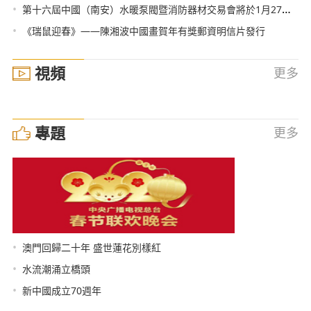
•
第十六屆中國（南安）水暖泵閥暨消防器材交易會將於1月27日-29日舉行
•
《瑞鼠迎春》——陳湘波中國畫賀年有獎郵資明信片發行
視頻
更多
專題
更多
•
澳門回歸二十年 盛世蓮花別樣紅
•
水流潮涌立橋頭
•
新中國成立70週年