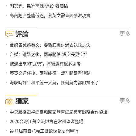
•
剛選完，民進黨就“追殺”韓國瑜
•
島內經濟整體低迷，蔡英文需直面慘澹現實
評論
更多
•
台媒告誡蔡英文：要徹底檢討過去執政之失
•
台媒：選舉之後，兩岸關係“短空長更空”？
•
被逼出來的“武統”，背後還有很多思考
•
蔡英文連任後，兩岸終須一戰？關鍵看這點
•
海峽時評：和平統一大勢，任何勢力都阻擋不了
獨家
更多
•
中央廣播電視總臺和國家體育總局簽署戰略合作協議
•
2020台灣江蘇交流燈會在常州璀璨登場
•
第11屆南普陀義工聯歡晚會廈門舉行