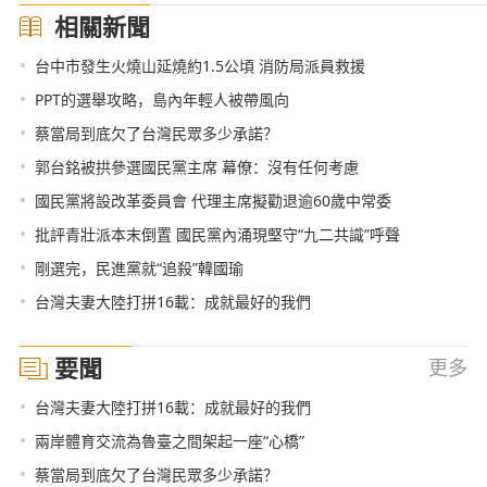
相關新聞
•
台中市發生火燒山延燒約1.5公頃 消防局派員救援
•
PPT的選舉攻略，島內年輕人被帶風向
•
蔡當局到底欠了台灣民眾多少承諾？
•
郭台銘被拱參選國民黨主席 幕僚：沒有任何考慮
•
國民黨將設改革委員會 代理主席擬勸退逾60歲中常委
•
批評青壯派本末倒置 國民黨內涌現堅守“九二共識”呼聲
•
剛選完，民進黨就“追殺”韓國瑜
•
台灣夫妻大陸打拼16載：成就最好的我們
要聞
更多
•
台灣夫妻大陸打拼16載：成就最好的我們
•
兩岸體育交流為魯臺之間架起一座“心橋”
•
蔡當局到底欠了台灣民眾多少承諾？