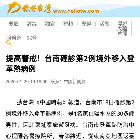
要聞
評論
獨家
視頻
專題
活動
漫説
大陸
台灣
服務台
綜合
提高警戒！台南確診第2例境外移入登
革熱病例
2020-01-20 19:18:00
來源：中國新聞網
據台灣《中國時報》報道，台南市18日確診第2
例境外移入登革熱病例，是1名家住鹽水區的30多歲
男性，因赴柬埔寨旅遊發病。台南市登革熱防治中
心提醒各醫療院所，春節將近，從東南亞地區返臺