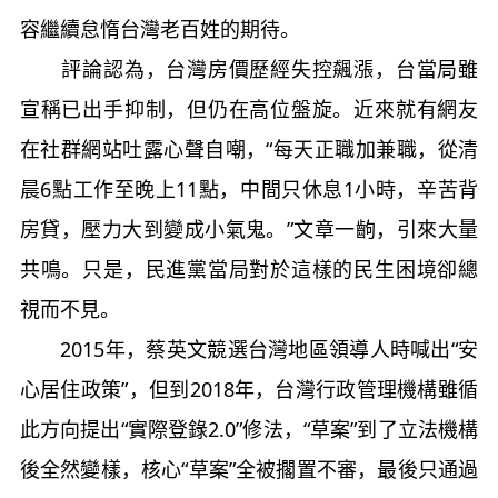
容繼續怠惰台灣老百姓的期待。
評論認為，台灣房價歷經失控飆漲，台當局雖
宣稱已出手抑制，但仍在高位盤旋。近來就有網友
在社群網站吐露心聲自嘲，“每天正職加兼職，從清
晨6點工作至晚上11點，中間只休息1小時，辛苦背
房貸，壓力大到變成小氣鬼。”文章一齣，引來大量
共鳴。只是，民進黨當局對於這樣的民生困境卻總
視而不見。
2015年，蔡英文競選台灣地區領導人時喊出“安
心居住政策”，但到2018年，台灣行政管理機構雖循
此方向提出“實際登錄2.0”修法，“草案”到了立法機構
後全然變樣，核心“草案”全被擱置不審，最後只通過