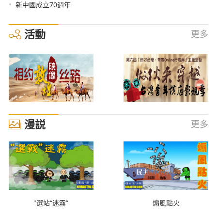
•
新中國成立70週年
活動
更多
漫説
更多
"選站“迷霧”
煽風點火