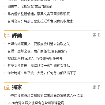
•
剛選完，民進黨就“追殺”韓國瑜
•
島內經濟整體低迷，蔡英文需直面慘澹現實
•
台灣寫真：將黑白歷史拉近彩色現實的收藏家
評論
更多
•
台媒告誡蔡英文：要徹底檢討過去執政之失
•
台媒：選舉之後，兩岸關係“短空長更空”？
•
被逼出來的“武統”，背後還有很多思考
•
蔡英文連任後，兩岸終須一戰？關鍵看這點
•
海峽時評：和平統一大勢，任何勢力都阻擋不了
獨家
更多
•
中央廣播電視總臺和國家體育總局簽署戰略合作協議
•
2020台灣江蘇交流燈會在常州璀璨登場