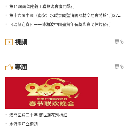
•
第11屆南普陀義工聯歡晚會廈門舉行
•
第十六屆中國（南安）水暖泵閥暨消防器材交易會將於1月27日-29日舉行
•
《瑞鼠迎春》——陳湘波中國畫賀年有獎郵資明信片發行
視頻
更多
專題
更多
•
澳門回歸二十年 盛世蓮花別樣紅
•
水流潮涌立橋頭