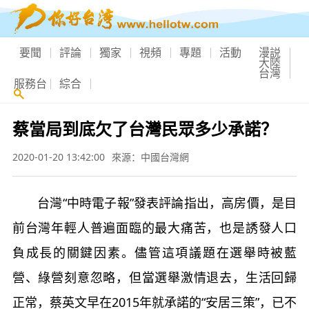
要聞
評論
獨家
視頻
專題
活動
漫説
大陸
台灣
服務台
綜合
蔡當局到底欠了台灣民眾多少承諾？
2020-01-20 13:42:00
來源：中國台灣網
台灣“中時電子報”發表評論指出，高房價，是目
前台灣年輕人普遍面臨的最大痛苦，也是誘發人口
負成長的關鍵因素。儘管這項議題在選舉時被藍
營、綠營刻意忽略，但當選舉激情退去，生活回歸
正常，蔡英文早在2015年就承諾的“安居三策”，已不