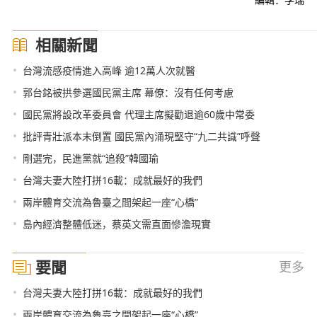
相關新聞
•
台灣流感疫情進入高峰 逾12萬人次就醫
•
郭台銘被拱參選國民黨主席 幕僚：沒有任何考慮
•
國民黨將設改革委員會 代理主席擬勸退逾60歲中常委
•
批評青壯派本末倒置 國民黨內涌現堅守“九二共識”呼聲
•
剛選完，民進黨就“追殺”韓國瑜
•
台灣夫妻大陸打拼16載：成就最好的我們
•
兩岸體育交流為魯臺之間架起一座“心橋”
•
島內經濟整體低迷，蔡英文需直面慘澹現實
要聞
更多
•
台灣夫妻大陸打拼16載：成就最好的我們
•
兩岸體育交流為魯臺之間架起一座“心橋”