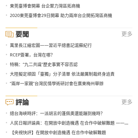
•
東莞臺博會開幕 台企聚力灣區拓商機
•
2020東莞臺博會29日開幕 助力兩岸台企開拓灣區商機
要聞
更多
•
萬里長江繪宏圖——習近平總書記滬蘇紀行
•
RCEP簽署，台灣在哪？
•
特稿：“九二共識”歷史事實不容否認
•
大陸擬定頑固「臺獨」分子清單 依法嚴厲制裁終身追責
•
“兩岸一家親”台灣民情學術研討會在廣東梅州舉辦
評論
更多
•
總台海峽時評：一派胡言的蓬佩奧還能蹦到幾時？
•
人民日報評論員：在開放中創造機遇 在合作中破解難題 ——論習近平主席在第三屆中國國際進口博覽會開幕式上主旨演講
•
【央視快評】在開放中創造機遇 在合作中破解難題