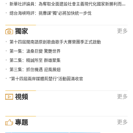
•
新華社評論員：為奪取全面建設社會主義現代化國家新勝利而奮鬥——學習貫徹黨的十九屆五中全會精神
•
總台海峽時評：挑釁謀“獨”必將加快統一步伐
獨家
更多
•
第十四屆閩南語原創歌曲歌手大賽樂團季正式啟動
•
第一集：滄桑巨變 驚艷世界
•
第二集：精誠所至 群雄聚集
•
第三集：抓住機遇 迎風展翅
•
“第十四屆兩岸媒體荊楚行“活動圓滿收官
視頻
更多
專題
更多