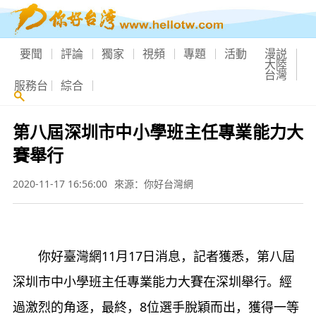
要聞
評論
獨家
視頻
專題
活動
漫説
大陸
台灣
服務台
綜合
第八屆深圳市中小學班主任專業能力大
賽舉行
2020-11-17 16:56:00
來源：你好台灣網
你好臺灣網
11
月
17
日消息，記者獲悉，第八屆
深圳市中小學班主任專業能力大賽在深圳舉行。經
過激烈的角逐，最終，
8
位選手脫穎而出，獲得一等