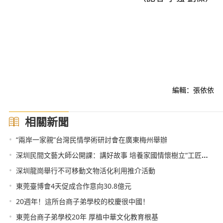
編輯：張依依
相關新聞
•
“兩岸一家親”台灣民情學術研討會在廣東梅州舉辦
•
深圳民間文藝大師公開課：講好故事 培養家國情懷樹立“工匠精神”
•
深圳龍崗舉行不可移動文物活化利用推介活動
•
東莞臺博會4天促成合作意向30.8億元
•
20週年！這所台商子弟學校的校慶很中國！
•
東莞台商子弟學校20年 厚植中華文化教育根基