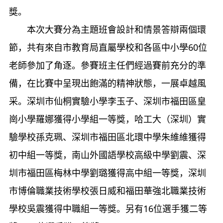
獎。
本次大賽分為主題班會設計和情景答辯兩個環
節，共有來自市教育局直屬學校和各區中小學
60
位
老師參加了角逐。參賽班主任們經過賽前充分的準
備，在比賽中呈現出飽滿的精神狀態，一展卓越風
采。深圳市仙桐實驗小學李玉子、深圳市福田區皇
崗小學羅娜獲得小學組一等獎，哈工大（深圳）實
驗學校孫克珮、深圳市福田區北環中學朱維維獲得
初中組一等獎，南山外國語學校高級中學劉震、深
圳市福田區梅林中學劉璐獲得高中組一等獎，深圳
市博倫職業技術學校張日威和福田華強北職業技術
學校吳震獲得中職組一等獎。另有
16
位選手獲二等