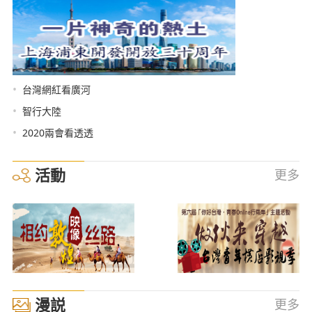
•
台灣網紅看廣河
•
智行大陸
•
2020兩會看透透
活動
更多
漫説
更多