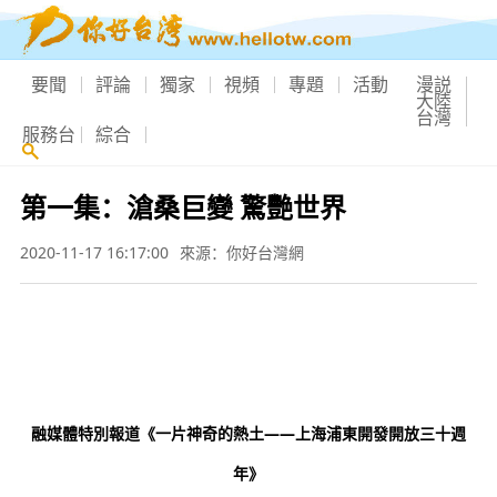
要聞
評論
獨家
視頻
專題
活動
漫説
大陸
台灣
服務台
綜合
第一集：滄桑巨變 驚艷世界
2020-11-17 16:17:00
來源：你好台灣網
融媒體特別報道《一片神奇的熱土——上海浦東開發開放三十週
年》