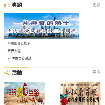
專題
更多
•
台灣網紅看廣河
•
智行大陸
•
2020兩會看透透
活動
更多