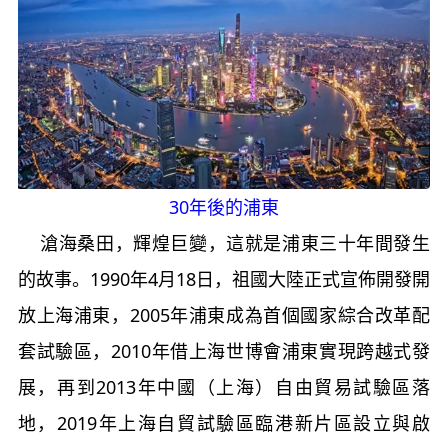
30年後的浦東
滄海桑田，輝煌巨變，這就是浦東三十年間發生
的故事。
1990
年
4
月
18
日，祖國大陸正式宣佈開發開
放上海浦東，
2005
年浦東成為首個國家綜合改革配
套試驗區，
2010
年借上海世博會浦東實現跨越式發
展，再到
2013
年中國（上海）自由貿易試驗區落
地，
2019
年上海自貿試驗區臨港新片區設立與啟