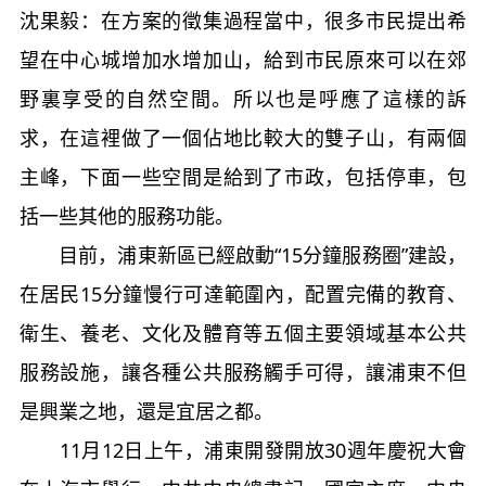
沈果毅：
在方案的徵集過程當中，很多市民提出希
望在中心城增加水增加山，給到市民原來可以在郊
野裏享受的自然空間。所以也是呼應了這樣的訴
求，在這裡做了一個佔地比較大的雙子山，有兩個
主峰，下面一些空間是給到了市政，包括停車，包
括一些其他的服務功能。
目前，浦東新區已經啟動“
15
分鐘服務圈”建設，
在居民
15
分鐘慢行可達範圍內，配置完備的教育、
衛生、養老、文化及體育等五個主要領域基本公共
服務設施，讓各種公共服務觸手可得，讓浦東不但
是興業之地，還是宜居之都。
11
月
12
日上午，浦東開發開放
30
週年慶祝大會