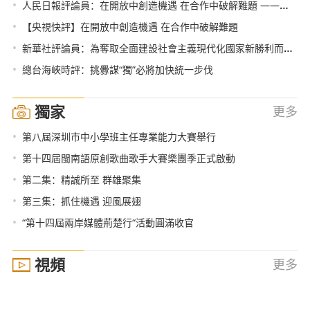
•
人民日報評論員：在開放中創造機遇 在合作中破解難題 ——論習近平主席在第三屆中國國際進口博覽會開幕式上主旨演講
•
【央視快評】在開放中創造機遇 在合作中破解難題
•
新華社評論員：為奪取全面建設社會主義現代化國家新勝利而奮鬥——學習貫徹黨的十九屆五中全會精神
•
總台海峽時評：挑釁謀“獨”必將加快統一步伐
獨家
更多
•
第八屆深圳市中小學班主任專業能力大賽舉行
•
第十四屆閩南語原創歌曲歌手大賽樂團季正式啟動
•
第二集：精誠所至 群雄聚集
•
第三集：抓住機遇 迎風展翅
•
“第十四屆兩岸媒體荊楚行“活動圓滿收官
視頻
更多