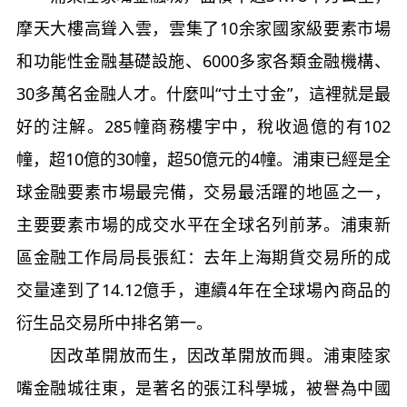
摩天大樓高聳入雲，雲集了
10
余家國家級要素市場
和功能性金融基礎設施、
6000
多家各類金融機構、
30
多萬名金融人才。什麼叫“寸土寸金”，這裡就是最
好的注解。
285
幢商務樓宇中，稅收過億的有
102
幢，超
10
億的
30
幢，超
50
億元的
4
幢。浦東已經是全
球金融要素市場最完備，交易最活躍的地區之一，
主要要素市場的成交水平在全球名列前茅。浦東新
區金融工作局局長張紅：
去年上海期貨交易所的成
交量達到了
14.12
億手，連續
4
年在全球場內商品的
衍生品交易所中排名第一。
因改革開放而生，因改革開放而興。浦東陸家
嘴金融城往東，是著名的張江科學城，被譽為中國