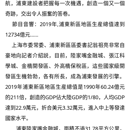
航，浦東建設者把握每一次機遇，創造一個又一個
奇跡，交出令人振奮的答卷。
節目音響：
2019
年
,
浦東新區地區生産總值達到
12734
億元……
上海市委常委、浦東新區區委書記翁祖亮非常自
豪地向記者介紹説，目前，陸家嘴金融城、張江科
學城、金橋開發區、外高橋保稅區，這些國家級開
發區生機勃勃，各有所長，成為浦東發展的引擎。
2019
年浦東新區地區生産總值是
1990
年
60.24
億元
的
211
倍，創造的
GDP
佔大陸
GDP
的
1/80
，人均
GDP
達到
22.9
萬元，折合美元
3.32
萬元，進入中上等發達
國家水平。
浦東陸家嘴金融城，面積不過
31.78
平方公里，