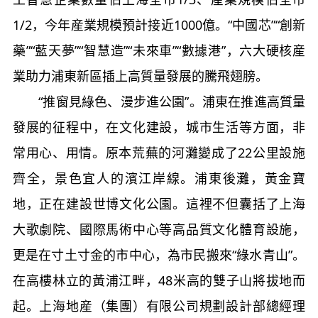
1/2
，今年産業規模預計接近
1000
億。“中國芯”“創新
藥”“藍天夢”“智慧造”“未來車”“數據港”，六大硬核産
業助力浦東新區插上高質量發展的騰飛翅膀。
“推窗見綠色、漫步進公園”。浦東在推進高質量
發展的征程中，在文化建設，城市生活等方面，非
常用心、用情。原本荒蕪的河灘變成了
22
公里設施
齊全，景色宜人的濱江岸線。浦東後灘，黃金寶
地，正在建設世博文化公園。這裡不但囊括了上海
大歌劇院、國際馬術中心等高品質文化體育設施，
更是在寸土寸金的市中心，為市民搬來“綠水青山”。
在高樓林立的黃浦江畔，
48
米高的雙子山將拔地而
起。上海地産（集團）有限公司規劃設計部總經理