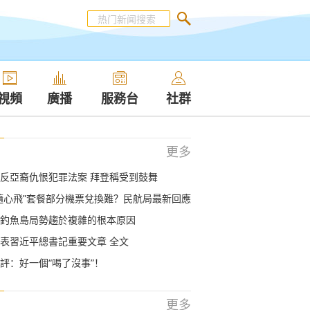
視頻
廣播
服務台
社群
更多
反亞裔仇恨犯罪法案 拜登稱受到鼓舞
隨心飛”套餐部分機票兌換難？民航局最新回應
釣魚島局勢趨於複雜的根本原因
表習近平總書記重要文章 全文
評：好一個“喝了沒事”！
更多