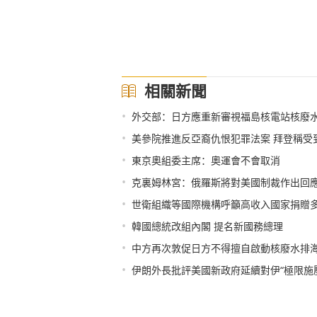
相關新聞
•
外交部：日方應重新審視福島核電站核廢
•
美參院推進反亞裔仇恨犯罪法案 拜登稱受
•
東京奧組委主席：奧運會不會取消
•
克裏姆林宮：俄羅斯將對美國制裁作出回
•
世衛組織等國際機構呼籲高收入國家捐贈多
•
韓國總統改組內閣 提名新國務總理
•
中方再次敦促日方不得擅自啟動核廢水排
•
伊朗外長批評美國新政府延續對伊“極限施