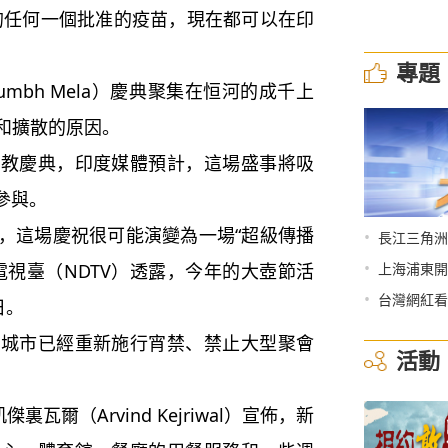
的任何一個批准的疫苗，現在都可以在印
專題
bh Mela）慶典聚集在恒河的成千上
和擴散的原因。
慶典，印度媒體預計，這場盛事將吸
參與。
這場慶祝很可能演變為一場“超級傳播
•
長江三角洲
•
電視臺（NDTV）透露，今年的大壺節活
上海浦東開
•
台灣網紅看
日。
市已經重新施行宵禁、禁止大型聚會
活動
爾（Arvind Kejriwal）宣佈，新