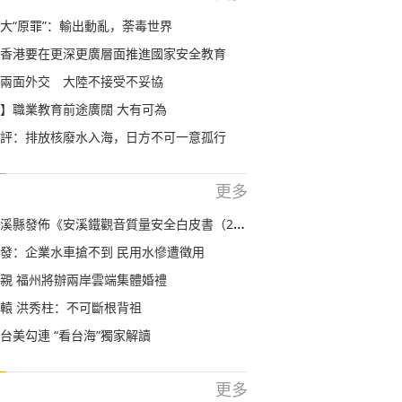
大“原罪”：輸出動亂，荼毒世界
香港要在更深更廣層面推進國家安全教育
兩面外交 大陸不接受不妥協
】職業教育前途廣闊 大有可為
評：排放核廢水入海，日方不可一意孤行
更多
縣發佈《安溪鐵觀音質量安全白皮書（2020）》
發：企業水車搶不到 民用水慘遭徵用
親 福州將辦兩岸雲端集體婚禮
轅 洪秀柱：不可斷根背祖
台美勾連 “看台海”獨家解讀
更多