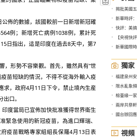
•
揭批美國五
•
新華時評：
日公佈的數據，該國較前一日新增新冠確
•
快評：美搞
74564例；新增死亡病例1038例，累計死
•
【央視快評
》15日指出，這是印度在過去8天中，第7
•
新華國際時
獨家
，形勢不容樂觀。首先，雖然具有“世
•
臨疫苗短缺的情況，不得不從海外輸入疫
福建泉州安溪
•
限水亂象頻
應求，政府4月11日下令，禁止境內生産
•
榕臺緣一家
分出口。
•
兩岸共祭軒
，印度當局已宣佈加快批准獲得世界衛生
•
國台辦回應
批准緊急使用的新冠疫苗，為進口輝瑞、
府疫苗戰略專家組組長保羅4月13日表
視頻