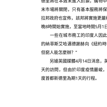
德里將在本週末進入封鎖，購物
末市場將關閉，只有基本服務將
拉邦政府也宣佈，該邦將實施更嚴
晚8時開始實施，至當地時間5月1
一些在城市務工的印度人因此決
的納菲斯艾哈邁德謝赫向《紐約時
但窮人能怎麼辦？”
另據英國媒體4月14日消息，英
天的訪問，但由於印度疫情嚴峻
度首都新德里為期1天的行程。