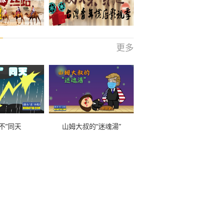
更多
不”同天
山姆大叔的“迷魂湯”