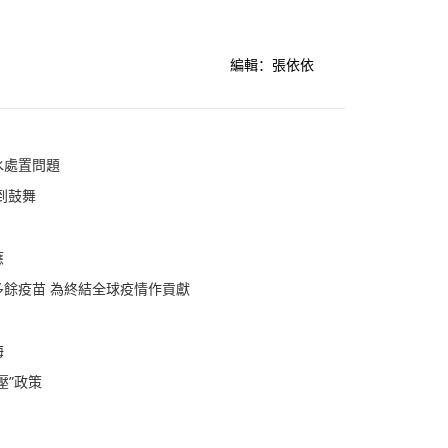
編輯：張依依
水處置問題
到鼓舞
應
餘疫苗 為終結全球疫情作貢獻
海
壓”政策