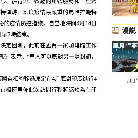
中心、體育館、餐廳的用餐服務和一些週
保持運轉。印度疫情最嚴重的馬哈拉施特
格的疫情防控措施，自當地時間4月14日
漫説
日早7時結束。
定回鄉，此前在孟買一家咖啡館工作
報》表示，“富人可以應對另一場封鎖，
國首相約翰遜原定在4月底對印度進行4
風月“
，首相府宣佈此次訪問行程將縮短為在印