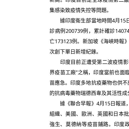
集感染致疫情失控等問題。
據印度衛生部當地時間4月15
診病例200739例，累計確診140
亡173123例。新加坡《海峽時報
次創下單日新增紀錄。
印度目前正遭受第二波疫情影響
界疫苗工廠”之稱，印度當前也面
苗應急。印度多地抗疫藥物也供不
的抗病毒藥物瑞德西韋及其活性成
據《聯合早報》4月15日報道
組織、美國、歐洲、英國和日本
強生、莫德納等疫苗鋪路。印度政