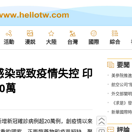
活動
漫説
大陸
台灣
國際
綜合
要聞
感染或致疫情失控 印
•
美參院推進
0萬
•
航空公司“
•
外交部闡明
•
《求是》發
•
新華國際時
增新冠確診病例超20萬例，創疫情以來
評論
嚴重的國家，正面臨藥物和疫苗短缺、聚