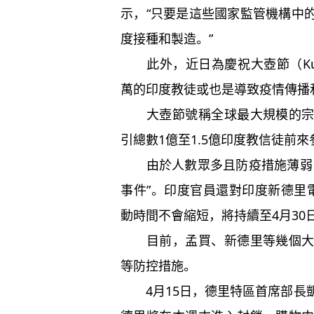
示，“只要是這些國家監管機構中
度接種和製造。”
此外，近日為慶祝大壺節（Kum
萬的印度教徒或也是導致疫情傳播
大壺節號稱全球最大規模的宗教
引總數1億至1.5億印度教信徒前來
由於人數眾多且防疫措施薄弱，
事件”。印度官員還對印度新德里
動時間不會縮短，將持續至4月30
目前，孟買、新德里等幾個大城
等防控措施。
4月15日，德里特區首席部長凱傑裏瓦