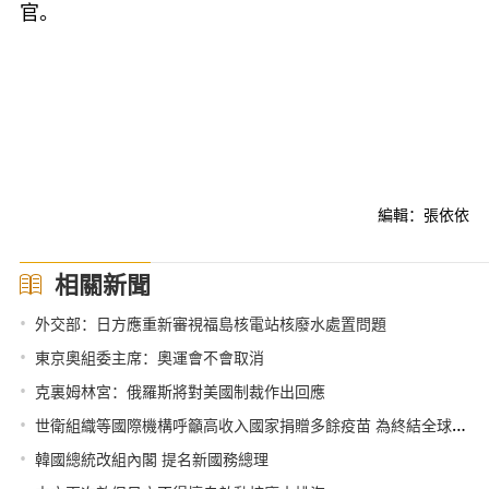
官。
編輯：張依依
相關新聞
•
外交部：日方應重新審視福島核電站核廢水處置問題
•
東京奧組委主席：奧運會不會取消
•
克裏姆林宮：俄羅斯將對美國制裁作出回應
•
世衛組織等國際機構呼籲高收入國家捐贈多餘疫苗 為終結全球疫情作貢獻
•
韓國總統改組內閣 提名新國務總理