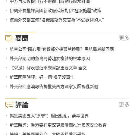
•
中方再次敦促日方不得擅自啟動核廢水排海
•
伊朗外長批評美國新政府延續對伊“極限施壓”政策
•
波蘭外交部宣佈3名俄羅斯外交官為“不受歡迎的人”
要聞
更多
•
航空公司“隨心飛”套餐部分機票兌換難？民航局最新回應
•
外交部闡明釣魚島局勢趨於複雜的根本原因
•
《求是》發表習近平總書記重要文章 全文
•
新華國際時評：好一個“喝了沒事”！
•
外交部回應澳報告揭批美西方國家妄圖禍亂新疆
評論
更多
•
揭批美國五大“原罪”：輸出動亂，荼毒世界
•
新華時評：香港要在更深更廣層面推進國家安全教育
•
快評：美搞兩面外交 大陸不接受不妥協