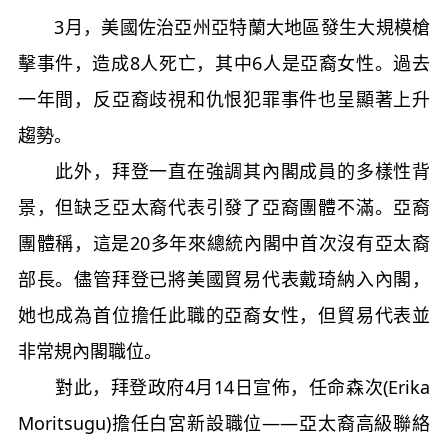
3月，美國佐治亞州亞特蘭大地區發生大規模槍
擊事件，造成8人死亡，其中6人是亞裔女性。過去
一年間，反亞裔歧視和仇恨犯罪事件也呈顯著上升
趨勢。
此外，拜登一直在強調其內閣成員的多樣性背
景，但缺乏亞太裔代表引發了亞裔團體不滿。亞裔
團體稱，這是20多年來總統內閣中首次沒有亞太裔
部長。儘管拜登已將美國貿易代表戴琦納入內閣，
她也成為首位擔任此職的亞裔女性，但貿易代表並
非常規內閣職位。
對此，拜登政府4月14日宣佈，任命森次(Erika
Moritsugu)擔任白宮新設職位——亞太裔高級聯絡