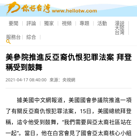
要聞
評論
獨家
視頻
專題
活動
漫説
大陸
台灣
服務台
綜合
美參院推進反亞裔仇恨犯罪法案 拜登
稱受到鼓舞
2021-04-17 08:40:00
來源：央視網
據美國中文網報道，美國國會參議院推進一項
了有關反亞裔仇恨犯罪法案，15日，美國總統拜登
稱，這令他受到鼓舞，“我們需要與亞太裔社區站在
一起”。當日，他在白宮會見了國會亞太裔核心小組