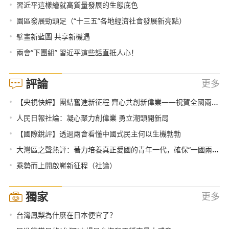
•
習近平這樣繪就高質量發展的生態底色
•
園區發展勁頭足（“十三五”各地經濟社會發展新亮點）
•
擘畫新藍圖 共享新機遇
•
兩會“下團組” 習近平這些話直抵人心！
評論
更多
•
【央視快評】團結奮進新征程 齊心共創新偉業——祝賀全國兩會勝利閉幕
•
人民日報社論：凝心聚力創偉業 勇立潮頭開新局
•
【國際銳評】透過兩會看懂中國式民主何以生機勃勃
•
大灣區之聲熱評：著力培養真正愛國的青年一代，確保“一國兩制”行穩致遠
•
乘勢而上開啟嶄新征程（社論）
獨家
更多
•
台灣鳳梨為什麼在日本便宜了？