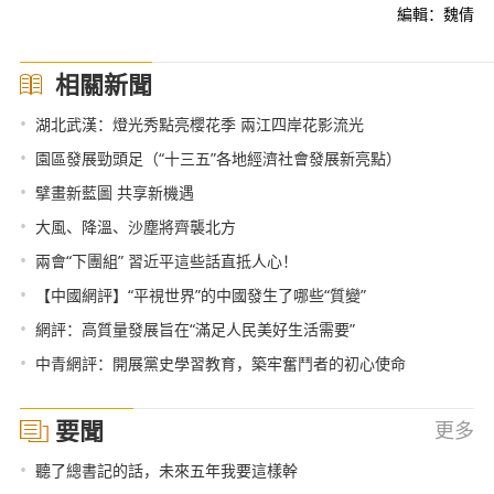
編輯：魏倩
相關新聞
•
湖北武漢：燈光秀點亮櫻花季 兩江四岸花影流光
•
園區發展勁頭足（“十三五”各地經濟社會發展新亮點）
•
擘畫新藍圖 共享新機遇
•
大風、降溫、沙塵將齊襲北方
•
兩會“下團組” 習近平這些話直抵人心！
•
【中國網評】“平視世界”的中國發生了哪些“質變”
•
網評：高質量發展旨在“滿足人民美好生活需要”
•
中青網評：開展黨史學習教育，築牢奮鬥者的初心使命
要聞
更多
•
聽了總書記的話，未來五年我要這樣幹