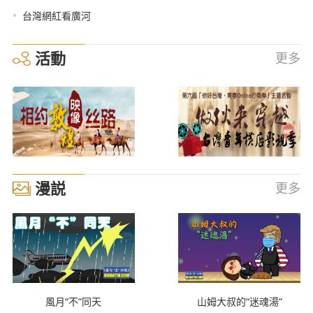
•
台灣網紅看廣河
活動
更多
漫説
更多
風月“不”同天
山姆大叔的“迷魂湯”