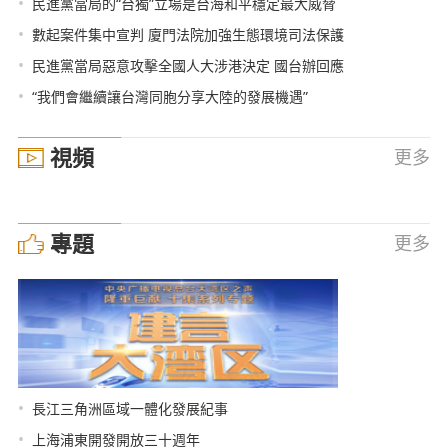
•
民進黨當局的“台獨”立場是台海和平穩定最大威脅
•
數起案件集中宣判 廈門法院加強生態環境司法保護
•
民進黨當局惡意攻擊全國人大涉港決定 國台辦回應
•
“我們會繼續讓台灣同胞分享大陸的發展機遇”
視頻
更多
專題
更多
•
長江三角洲區域一體化發展紀事
•
上海浦東開發開放三十週年