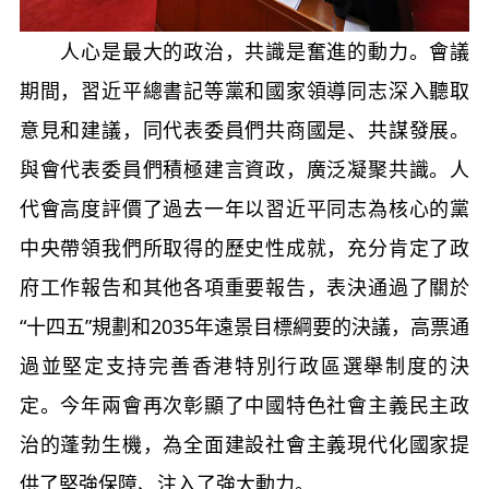
人心是最大的政治，共識是奮進的動力。會議
期間，習近平總書記等黨和國家領導同志深入聽取
意見和建議，同代表委員們共商國是、共謀發展。
與會代表委員們積極建言資政，廣泛凝聚共識。人
代會高度評價了過去一年以習近平同志為核心的黨
中央帶領我們所取得的歷史性成就，充分肯定了政
府工作報告和其他各項重要報告，表決通過了關於
“十四五”規劃和2035年遠景目標綱要的決議，高票通
過並堅定支持完善香港特別行政區選舉制度的決
定。今年兩會再次彰顯了中國特色社會主義民主政
治的蓬勃生機，為全面建設社會主義現代化國家提
供了堅強保障、注入了強大動力。