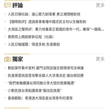
評論
更多
•
人民日報社論：凝心聚力創偉業 勇立潮頭開新局
•
【國際銳評】透過兩會看懂中國式民主何以生機勃勃
•
大灣區之聲熱評：著力培養真正愛國的青年一代，確保“一國兩制”行穩致遠
•
乘勢而上開啟嶄新征程（社論）
•
人民日報鐘聲：得道多助 失道寡助
獨家
更多
•
數起案件集中宣判 廈門法院加強生態環境司法保護
•
民進黨當局惡意攻擊全國人大涉港決定 國台辦回應
•
“我們會繼續讓台灣同胞分享大陸的發展機遇”
•
少數民族台青點讚兩會“最炫民族風”
•
委員觀點：粵港澳大灣區是台灣青年的港灣