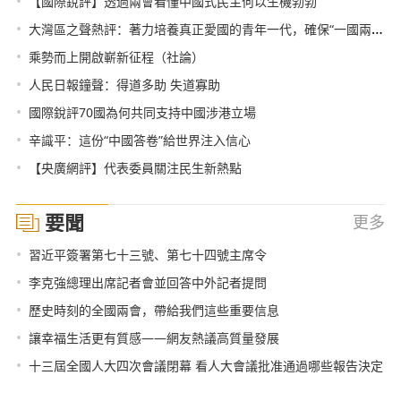
•
【國際銳評】透過兩會看懂中國式民主何以生機勃勃
•
大灣區之聲熱評：著力培養真正愛國的青年一代，確保“一國兩制”行穩致遠
•
乘勢而上開啟嶄新征程（社論）
•
人民日報鐘聲：得道多助 失道寡助
•
國際銳評70國為何共同支持中國涉港立場
•
辛識平：這份“中國答卷”給世界注入信心
•
【央廣網評】代表委員關注民生新熱點
要聞
更多
•
習近平簽署第七十三號、第七十四號主席令
•
李克強總理出席記者會並回答中外記者提問
•
歷史時刻的全國兩會，帶給我們這些重要信息
•
讓幸福生活更有質感——網友熱議高質量發展
•
十三屆全國人大四次會議閉幕 看人大會議批准通過哪些報告決定