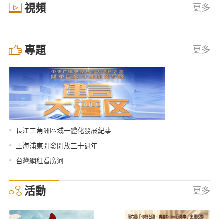
視頻
更多
專題
更多
•
長江三角洲區域一體化發展紀事
•
上海浦東開發開放三十週年
•
台灣網紅看廣河
活動
更多