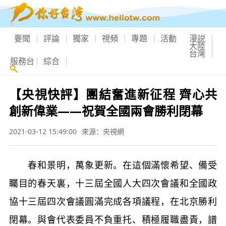
要聞
評論
獨家
視頻
專題
活動
漫説
大陸
台灣
服務台
綜合
【央視快評】團結奮進新征程 齊心共
創新偉業——祝賀全國兩會勝利閉幕
2021-03-12 15:49:00
來源：央視網
春和景明，萬象更新。在這個滿懷希望、備受
矚目的春天裏，十三屆全國人大四次會議和全國政
協十三屆四次會議圓滿完成各項議程，在北京勝利
閉幕。與會代表委員不負重托、積極履職盡責，譜