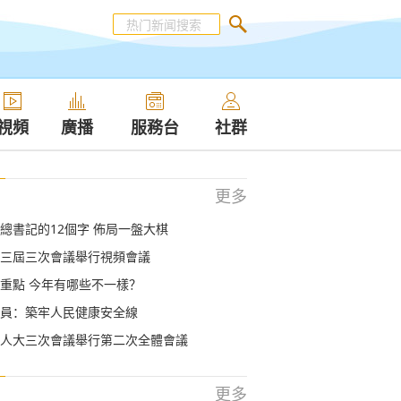
視頻
廣播
服務台
社群
更多
總書記的12個字 佈局一盤大棋
三屆三次會議舉行視頻會議
重點 今年有哪些不一樣？
員：築牢人民健康安全線
人大三次會議舉行第二次全體會議
更多