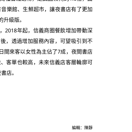
還有音樂館、生鮮超市，讓夜書店有了更加
的升級版。
2018年起，信義商圈餐飲增加帶動深
運後，透過增加服務內容，可望吸引到不
日間來客以女性為主佔了7成，夜間書店
5歲、客單也較高，未來信義店客層輪廓可
夜書店。
編輯：陳靜