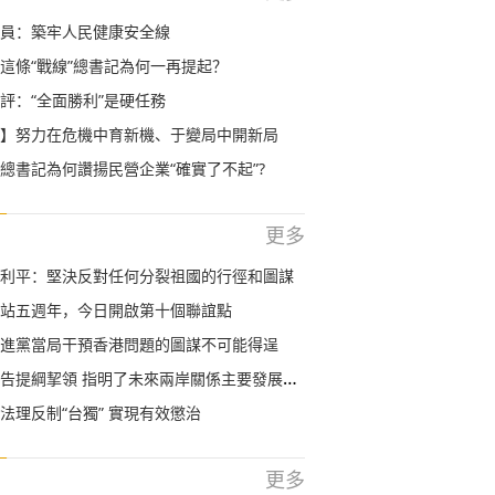
員：築牢人民健康安全線
這條“戰線”總書記為何一再提起？
評：“全面勝利”是硬任務
】努力在危機中育新機、于變局中開新局
總書記為何讚揚民營企業“確實了不起”?
更多
利平：堅決反對任何分裂祖國的行徑和圖謀
站五週年，今日開啟第十個聯誼點
進黨當局干預香港問題的圖謀不可能得逞
告提綱挈領 指明了未來兩岸關係主要發展方向
法理反制“台獨” 實現有效懲治
更多