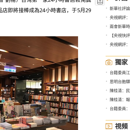
•
新華社評論
品店即將接棒成為24小時書店，于5月29
•
央視網評：
•
兩會新華時
•
【央視快評
•
央視網評：
獨家
•
台籍委員江
•
思明台胞驛
•
陳桂清：民
•
陳桂清：報
•
台籍委員：
視頻