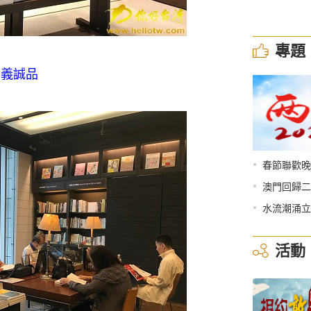
專題
信義誠品
•
春節聯歡晚
•
澳門回歸二
•
水流潮涌立
活動