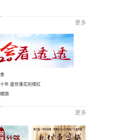
更多
會
十年 盛世蓮花別樣紅
橋頭
更多