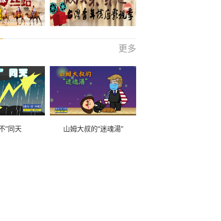
更多
不”同天
山姆大叔的“迷魂湯”