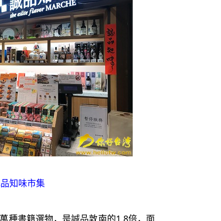
誠品知味市集
萬種書籍選物，是誠品敦南的1.8倍，面