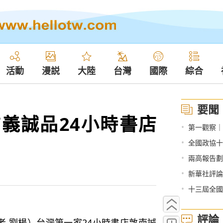
活動
漫説
大陸
台灣
國際
綜合
要聞
信義誠品24小時書店
•
第一觀察｜
•
全國政協十
•
兩高報告劃
•
新華社評論
•
十三屆全國
評論
 劉楊）台灣第一家24小時書店敦南誠