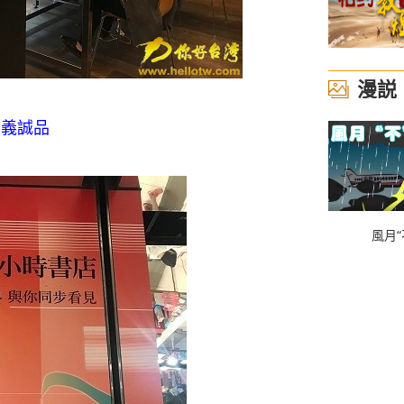
漫説
信義誠品
風月“