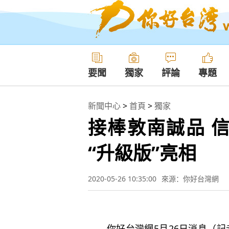
要聞
獨家
評論
專題
新聞中心
>
首頁
>
獨家
接棒敦南誠品 
“升級版”亮相
2020-05-26 10:35:00
來源：你好台灣網
你好台灣網5月26日消息（記者