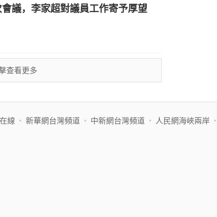
次會議，李家超對議員工作寄予厚望
擊查看更多
在線
•
新華網台灣頻道
•
中新網台灣頻道
•
人民網海峽兩岸