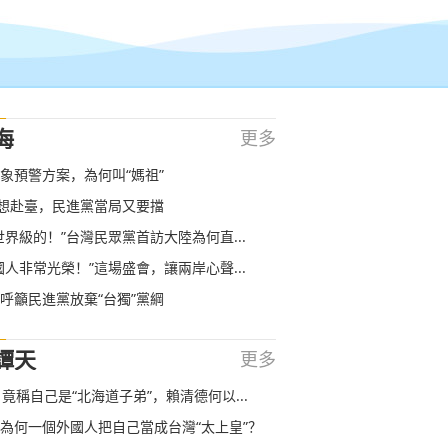
海
更多
象預警方案，為何叫“媽祖”
”想赴臺，民進黨當局又要擋
世界級的！”台灣民眾黨首訪大陸為何直...
國人非常光榮！”這場盛會，讓兩岸心聲...
呼籲民進黨放棄“台獨”黨綱
譚天
更多
 竟稱自己是“北海道子弟”，賴清德何以...
為何一個外國人把自己當成台灣“太上皇”？