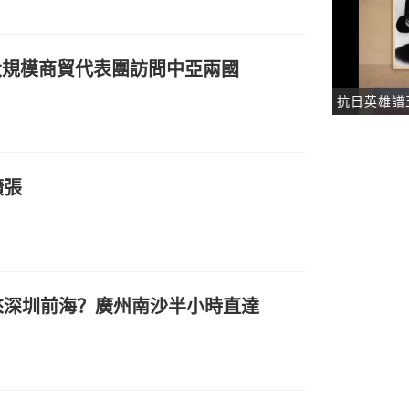
大規模商貿代表團訪問中亞兩國
抗日英雄譜
擴張
來深圳前海？廣州南沙半小時直達