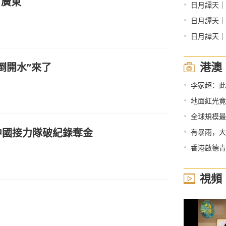
戶廣東
•
日月譚天｜
•
日月譚天｜
•
日月譚天｜
港澳
倒開水”來了
•
李家超：此
•
地面紅光竟
•
全球規模最
中國接力隊破紀錄奪金
•
有暴雨，大
•
香港啟德青
視頻