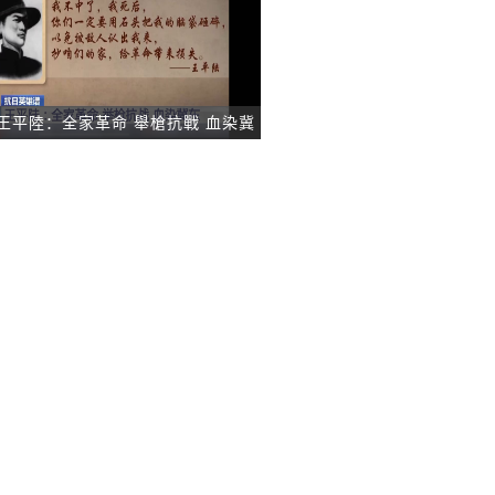
王平陸：全家革命 舉槍抗戰 血染冀
東