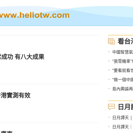
看台
•
中國智慧氣
成功 有八大成果
•
“張雪機車
•
“要看就看
•
“做一個中
•
島內輿論再
香港實測有效
日月
•
日月譚天 |
•
日月譚天｜