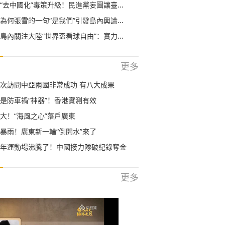
“去中國化”毒策升級！民進黨妄圖讓臺...
為何張雪的一句“是我們”引發島內輿論...
島內關注大陸“世界盃看球自由”：實力...
更多
次訪問中亞兩國非常成功 有八大成果
是防車禍“神器”！香港實測有效
大！“海風之心”落戶廣東
暴雨！廣東新一輪“倒開水”來了
年運動場沸騰了！中國接力隊破紀錄奪金
更多