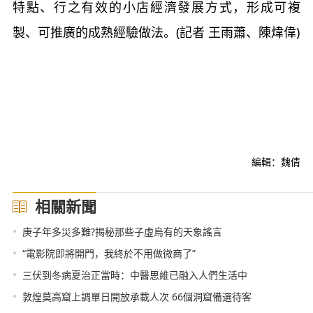
特點、行之有效的小店經濟發展方式，形成可複
製、可推廣的成熟經驗做法。(記者 王雨蕭、陳煒偉)
編輯：魏倩
相關新聞
•
庚子年多災多難?揭秘那些子虛烏有的天象謠言
•
“電影院即將開門，我終於不用做微商了”
•
三伏到冬病夏治正當時：中醫思維已融入人們生活中
•
敦煌莫高窟上調單日開放承載人次 66個洞窟備選待客