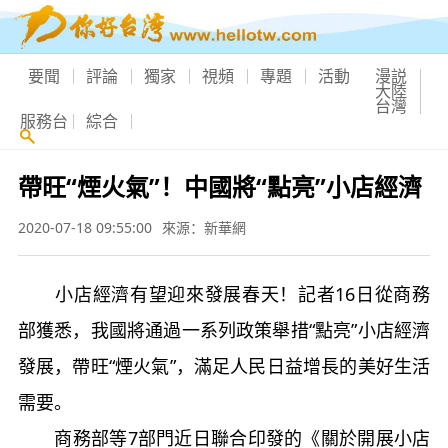
要聞
評論
獨家
視頻
專題
活動
漫説
大陸
台灣
服務台
綜合
帶旺“煙火氣”！中國將“點亮”小店經濟
2020-07-18 09:55:00
來源：新華網
小店經濟有望迎來發展春天！記者16日從商務
部獲悉，我國將通過一系列政策舉措“點亮”小店經濟
發展，帶旺“煙火氣”，滿足人民日益增長的美好生活
需要。
商務部等7部門近日聯合印發的《關於開展小店