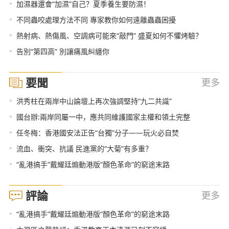
•
加濕器還會“加濕”自己？夏季養生要防濕！
•
不同蟲咬處理方法不同 專家教你如何遠離蟲蟲困擾
•
熱射病、熱傷風、空調病可能來“敲門” 盛夏如何不懼烤驗？
•
告別“第四高” 別讓痛風糾纏你
要聞
更多
•
洪秀柱在兩岸中山論壇上再次強調堅持“九二共識”
•
國台辦:兩岸同屬一中，應共同維護國家主權和領土完整
•
任冬梅：香港國安法正告“台獨”分子——玩火必自焚
•
流血、衝突、抗議 民進黨的“大菊”有多重？
•
“亂港搞手”戴耀廷煽動港版“顏色革命”的窮途末路
評論
更多
•
“亂港搞手”戴耀廷煽動港版“顏色革命”的窮途末路