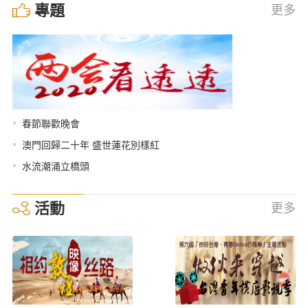
專題
更多
•
春節聯歡晚會
•
澳門回歸二十年 盛世蓮花別樣紅
•
水流潮涌立橋頭
活動
更多