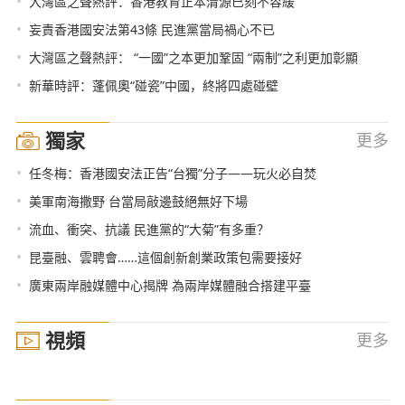
•
大灣區之聲熱評：香港教育正本清源已刻不容緩
•
妄責香港國安法第43條 民進黨當局禍心不已
•
大灣區之聲熱評： “一國”之本更加鞏固 “兩制”之利更加彰顯
•
新華時評：蓬佩奧“碰瓷”中國，終將四處碰壁
獨家
更多
•
任冬梅：香港國安法正告“台獨”分子——玩火必自焚
•
美軍南海撒野 台當局敲邊鼓絕無好下場
•
流血、衝突、抗議 民進黨的“大菊”有多重？
•
昆臺融、雲聘會……這個創新創業政策包需要接好
•
廣東兩岸融媒體中心揭牌 為兩岸媒體融合搭建平臺
視頻
更多