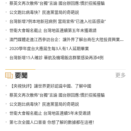
•
蔡英文再次散佈“台獨”言論 國台辦回應:慣於招搖撞騙
•
公文跑比病毒快？民進黨當局的奇葩説
•
台灣新增7例本地新冠病例 當局宣佈“已進入社區感染”
•
世衛大會報名截止 台灣地區連續第五年未獲邀請
•
澳門媒體走進江西參訪台企：讓外界了解台商在大陸投資興業情況
•
2020學年度台大應屆生每3人有1人延期畢業
•
台灣新增15人確診 華航及機場飯店群聚感染再添4例
要聞
更多
•
【央視快評】讓世界更好認識中國、了解中國
•
蔡英文再次散佈“台獨”言論 國台辦回應:慣於招搖撞騙
•
公文跑比病毒快？民進黨當局的奇葩説
•
世衛大會報名截止 台灣地區連續5年未受邀請
•
第七次全國人口普查 你想了解的數據都在這裡！