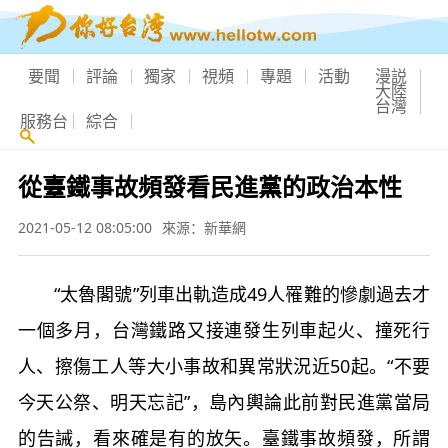
要聞
評論
獨家
視頻
專題
活動
漫説
大陸
台灣
服務台
綜合
從臺鐵事故頻發看民進黨的政治本性
2021-05-12 08:05:00
來源：新華網
“太魯閣號”列車出軌造成49人罹難的慘劇過去才
一個多月，台灣鐵路又接連發生列車起火、撞死行
人、擦傷工人等大小事故和異常狀況近50起。“不要
今天公祭、明天忘記”，島內輿論此前對民進黨當局
的告誡，看來確是有的放矢。臺鐵事故頻發，所謂