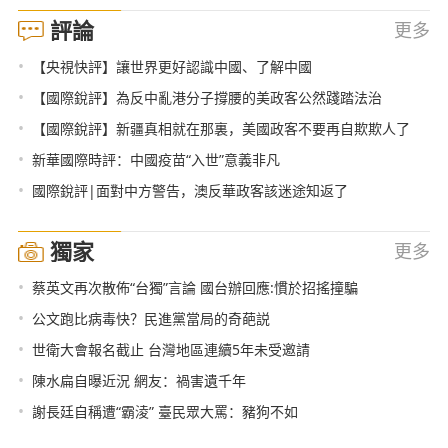
評論
更多
•
【央視快評】讓世界更好認識中國、了解中國
•
【國際銳評】為反中亂港分子撐腰的美政客公然踐踏法治
•
【國際銳評】新疆真相就在那裏，美國政客不要再自欺欺人了
•
新華國際時評：中國疫苗“入世”意義非凡
•
國際銳評|面對中方警告，澳反華政客該迷途知返了
獨家
更多
•
蔡英文再次散佈“台獨”言論 國台辦回應:慣於招搖撞騙
•
公文跑比病毒快？民進黨當局的奇葩説
•
世衛大會報名截止 台灣地區連續5年未受邀請
•
陳水扁自曝近況 網友：禍害遺千年
•
謝長廷自稱遭“霸淩” 臺民眾大罵：豬狗不如