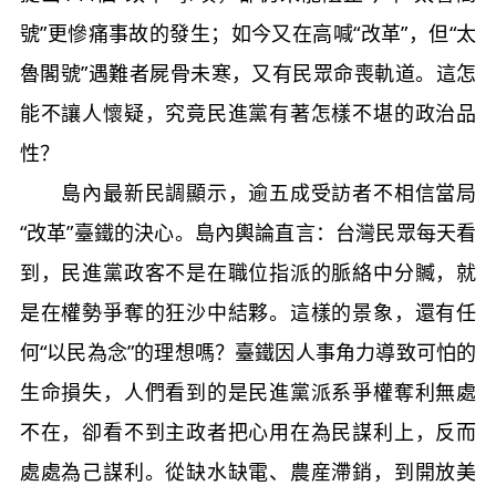
號”更慘痛事故的發生；如今又在高喊“改革”，但“太
魯閣號”遇難者屍骨未寒，又有民眾命喪軌道。這怎
能不讓人懷疑，究竟民進黨有著怎樣不堪的政治品
性？
島內最新民調顯示，逾五成受訪者不相信當局
“改革”臺鐵的決心。島內輿論直言：台灣民眾每天看
到，民進黨政客不是在職位指派的脈絡中分贓，就
是在權勢爭奪的狂沙中結夥。這樣的景象，還有任
何“以民為念”的理想嗎？臺鐵因人事角力導致可怕的
生命損失，人們看到的是民進黨派系爭權奪利無處
不在，卻看不到主政者把心用在為民謀利上，反而
處處為己謀利。從缺水缺電、農産滯銷，到開放美