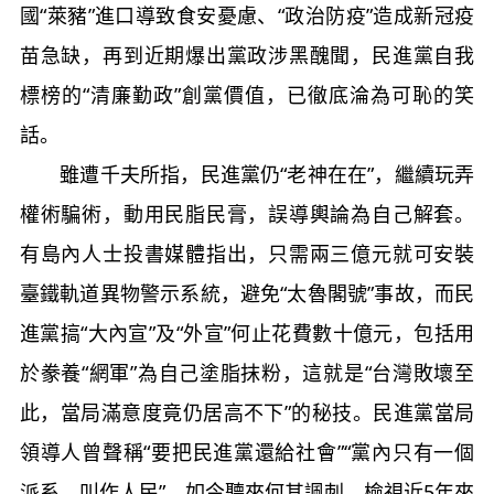
國“萊豬”進口導致食安憂慮、“政治防疫”造成新冠疫
苗急缺，再到近期爆出黨政涉黑醜聞，民進黨自我
標榜的“清廉勤政”創黨價值，已徹底淪為可恥的笑
話。
雖遭千夫所指，民進黨仍“老神在在”，繼續玩弄
權術騙術，動用民脂民膏，誤導輿論為自己解套。
有島內人士投書媒體指出，只需兩三億元就可安裝
臺鐵軌道異物警示系統，避免“太魯閣號”事故，而民
進黨搞“大內宣”及“外宣”何止花費數十億元，包括用
於豢養“網軍”為自己塗脂抹粉，這就是“台灣敗壞至
此，當局滿意度竟仍居高不下”的秘技。民進黨當局
領導人曾聲稱“要把民進黨還給社會”“黨內只有一個
派系，叫作人民”，如今聽來何其諷刺。檢視近5年來