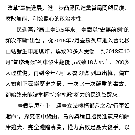
“改革”毫無進展，進一步凸顯民進黨當局罔顧民瘼、
腐敗無能、利欲熏心的政治本性。
民進黨當局上臺近5年來，臺鐵以“史無前例”的
頻次不斷“出包”。從2016年7月臺鐵列車進入台北松
山站發生車廂爆炸，導致20多人受傷，到2018年10
月“普悠瑪號”列車發生翻覆事故致18人死亡、200多
人輕重傷，再到今年4月“太魯閣號”列車出軌，傷亡
人數創下臺鐵歷史之最，一次比一次嚴重的事故，
卻始終未能讓掌握“完全執政”權力的民進黨醒來。
臺鐵隱患重重，連臺立法機構都斥之為“行車如
賭命”。探究個中緣由，島內輿論直指民進黨只顧酬
庸雞犬、完全踐踏專業，權力腐敗是最大殺手。以