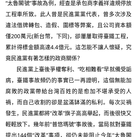
“太魯閣號”事故為例，經查是承包商李義祥違規停放
工程車所致。此人曾是民進黨黨代表，曾多次涉及
違法借牌轉包、造假、圍標等弊案，且公司資本額
僅200萬元(新台幣，下同)，卻屢屢取得臺鐵工程，
累計得標金額高達4.4億元。這怎能不讓人懷疑，究
竟民進黨有著怎樣的政商關係？
民進黨上臺後爭權奪利、“吃相難看”早就備受詬
病，臺鐵事故頻仍的事實已一再證明，這個無能加
腐敗的政黨帶給台灣百姓的是愈加不堪承受的人
禍，而自己收割的卻是盆滿缽滿的私利。每次災禍
發生，民進黨都將“改革”旗子高高舉起，而後很快又
輕輕放下。幾年前“普悠瑪號”事故後，當局就對臺鐵
提出144個“改革”事項，卻仍未能阻止今年“太魯閣