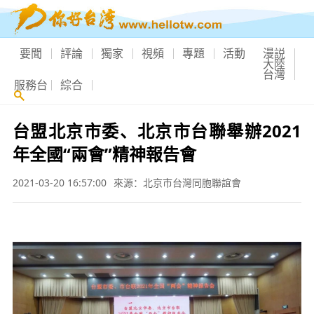
要聞
評論
獨家
視頻
專題
活動
漫説
大陸
台灣
服務台
綜合
台盟北京市委、北京市台聯舉辦2021
年全國“兩會”精神報告會
2021-03-20 16:57:00
來源：北京市台灣同胞聯誼會