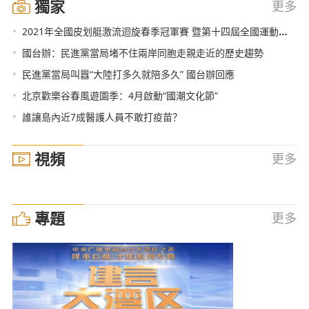
獨家
更多
•
2021年全國皮划艇激流迴旋春季冠軍賽 暨第十四屆全國運動會資格賽在福建南安舉辦
•
國台辦：民進黨當局堵不住兩岸同胞走親走近的歷史趨勢
•
民進黨當局叫囂“大陸打多久就陪多久” 國台辦回應
•
北京歡樂谷春風遊園季：4月啟動“國潮文化節”
•
誰讓島內近7成醫護人員不敢打疫苗？
視頻
更多
專題
更多