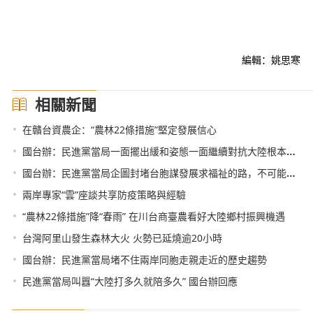
編輯：姚思寒
相關新聞
•
在贛台資農企：“農林22條措施”堅定發展信心
•
國台辦：民進黨當局一面擺出緩和姿態一面繼續對抗大陸根本行不通
•
國台辦：民進黨當局企圖封堵台胞謀發展求福祉的路，不可能得逞
•
兩岸專家“雲”座談共享防疫策略與經驗
•
“農林22條措施”降“春雨” 在川台商臺農看好大陸鄉村振興機遇
•
台灣阿里山發生森林大火 火勢已延燒逾20小時
•
國台辦：民進黨當局堵不住兩岸同胞走親走近的歷史趨勢
•
民進黨當局叫囂“大陸打多久就陪多久” 國台辦回應