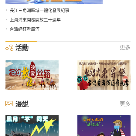
•
長江三角洲區域一體化發展紀事
•
上海浦東開發開放三十週年
•
台灣網紅看廣河
活動
更多
漫説
更多