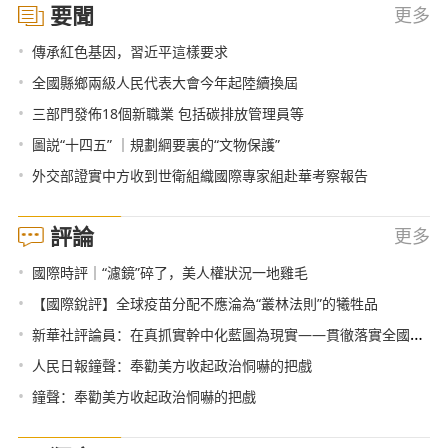
要聞
更多
•
傳承紅色基因，習近平這樣要求
•
全國縣鄉兩級人民代表大會今年起陸續換屆
•
三部門發佈18個新職業 包括碳排放管理員等
•
圖説“十四五” ｜規劃綱要裏的“文物保護”
•
外交部證實中方收到世衛組織國際專家組赴華考察報告
評論
更多
•
國際時評｜“濾鏡”碎了，美人權狀況一地雞毛
•
【國際銳評】全球疫苗分配不應淪為“叢林法則”的犧牲品
•
新華社評論員：在真抓實幹中化藍圖為現實——貫徹落實全國兩會精神
•
人民日報鐘聲：奉勸美方收起政治恫嚇的把戲
•
鐘聲：奉勸美方收起政治恫嚇的把戲