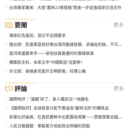
•
台灣專家業者：大陸“農林22條措施”將進一步促進兩岸交流合作
要聞
更多
•
傳承紅色基因，習近平這樣要求
•
國台辦：民進黨當局封堵台灣同胞謀發展、求福祉的路，不可能得逞
•
黃河岸邊春來早——易地扶貧搬遷村的春耕故事
•
構築新支柱，未來五年“中國製造”這麼幹！
•
外交部：美搞麥克風外交帶節奏，枉費心機
評論
更多
•
國際時評｜“濾鏡”碎了，美人權狀況一地雞毛
•
【國際銳評】全球疫苗分配不應淪為“叢林法則”的犧牲品
•
新華社評論員：在真抓實幹中化藍圖為現實——貫徹落實全國兩會精神
•
人民日報鐘聲：奉勸美方收起政治恫嚇的把戲