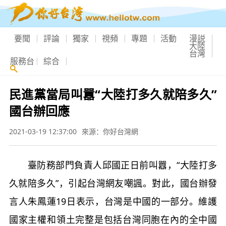
要聞
評論
獨家
視頻
專題
活動
漫説
大陸
台灣
服務台
綜合
民進黨當局叫囂“大陸打多久就陪多久”
國台辦回應
2021-03-19 12:37:00
來源：你好台灣網
臺防務部門負責人邱國正日前叫囂，“大陸打多
久就陪多久”，引起台灣網友嘲諷。對此，國台辦發
言人朱鳳蓮19日表示，台灣是中國的一部分。維護
國家主權和領土完整是包括台灣同胞在內的全中國