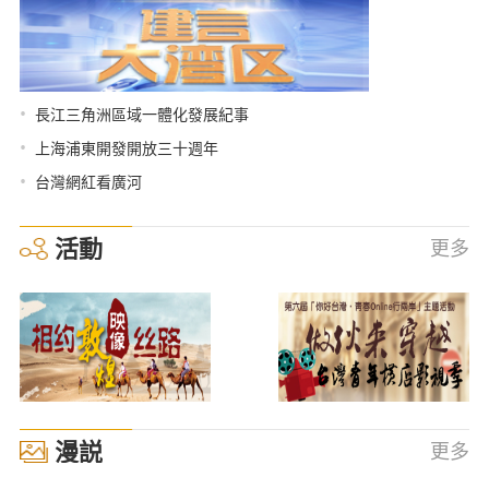
•
長江三角洲區域一體化發展紀事
•
上海浦東開發開放三十週年
•
台灣網紅看廣河
活動
更多
漫説
更多