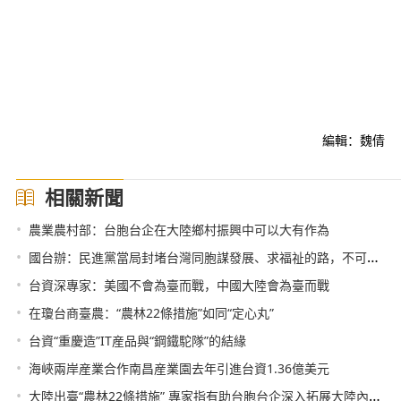
編輯：魏倩
相關新聞
•
農業農村部：台胞台企在大陸鄉村振興中可以大有作為
•
國台辦：民進黨當局封堵台灣同胞謀發展、求福祉的路，不可能得逞
•
台資深專家：美國不會為臺而戰，中國大陸會為臺而戰
•
在瓊台商臺農：“農林22條措施”如同“定心丸”
•
台資“重慶造”IT産品與“鋼鐵駝隊”的結緣
•
海峽兩岸産業合作南昌産業園去年引進台資1.36億美元
•
大陸出臺“農林22條措施” 專家指有助台胞台企深入拓展大陸內需市場