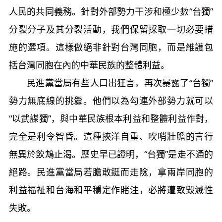
人民的共同義務。針對外部勢力干涉和極少數“台獨”
分裂分子及其分裂活動，我們保留採取一切必要措
施的選項。這樣做絕非針對台灣同胞，而是維護包
括台灣同胞在內的中華民族的整體利益。
民進黨當局有些人口出狂言，再次暴露了“台獨”
勢力無底線的挑釁。他們以為勾連外部勢力就可以
“以武謀獨”，與中華民族根本利益和整體利益作對，
完全是利令智昏。這種挾洋自重、吹哨壯膽的言行
無異於飲鴆止渴。歷史早已證明，“台獨”是走不通的
絕路。民進黨當局若膽敢鋌而走險，拿兩岸同胞的
利益福祉和台海和平穩定作賭注，必將遭致毀滅性
失敗。