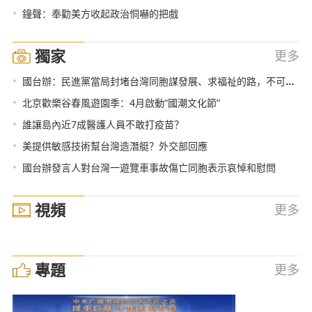
•
鐘聲：奉勸美方收起政治恫嚇的把戲
獨家
更多
•
國台辦：民進黨當局封堵台灣同胞謀發展、求福祉的路，不可能得逞
•
北京歡樂谷春風遊園季：4月啟動“國潮文化節”
•
誰讓島內近7成醫護人員不敢打疫苗？
•
美提供敏感技術幫台灣造潛艇？外交部回應
•
國台辦發言人對台灣一遊覽車事故傷亡同胞表示哀悼和慰問
視頻
更多
專題
更多