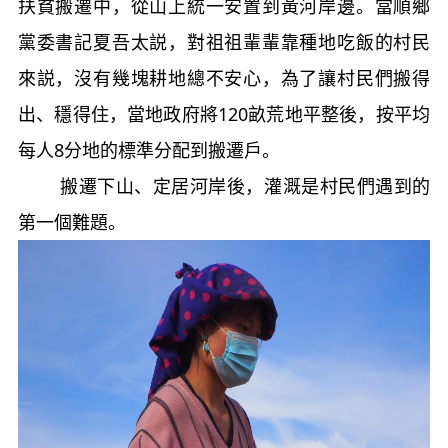
扶貧搬遷中，從山上統一安置到黃河岸邊。當順鄉
黨委書記夏吾太説，對祖祖輩輩靠種地吃飯的村民
來説，沒有幾塊耕地總不安心，為了讓村民們搬得
出、穩得住，當地政府將120畝荒地平整後，按平均
每人8分地的標準分配到搬遷戶。
搬遷下山、定居河岸後，灌溉是村民們遇到的
第一個難題。