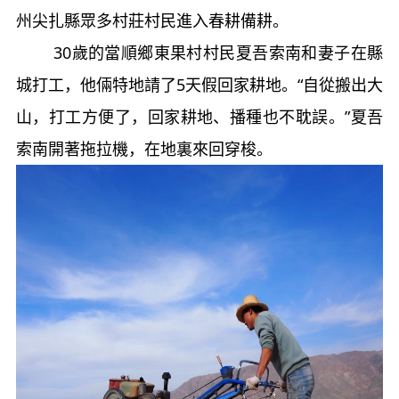
州尖扎縣眾多村莊村民進入春耕備耕。
30歲的當順鄉東果村村民夏吾索南和妻子在縣
城打工，他倆特地請了5天假回家耕地。“自從搬出大
山，打工方便了，回家耕地、播種也不耽誤。”夏吾
索南開著拖拉機，在地裏來回穿梭。