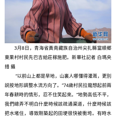
3月8日，青海省黃南藏族自治州尖扎縣當順鄉
東果村村民先巴吉給莊稼施肥。新華社記者 白瑪央
措 攝
“以前山上都是旱地，山裏人哪懂得灌溉，更別
説按地形調整水流方向了。”74歲村民拉龍想起前兩
年春耕時的情形，忍不住笑起來。“地勢高低不平，
我們總弄不明白什麼時候該疏通渠道，什麼時候該
把水堵住，導致剛築起的田埂很快被衝垮。有時水