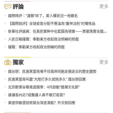
評論
更多
•
國際時評｜“濾鏡”碎了，美人權狀況一地雞毛
•
【國際銳評】全球疫苗分配不應淪為“叢林法則”的犧牲品
•
新華社評論員：在真抓實幹中化藍圖為現實——貫徹落實全國兩會精神
•
人民日報鐘聲：奉勸美方收起政治恫嚇的把戲
•
鐘聲：奉勸美方收起政治恫嚇的把戲
獨家
更多
•
國台辦：民進黨當局堵不住兩岸同胞走親走近的歷史趨勢
•
民進黨當局叫囂“大陸打多久就陪多久” 國台辦回應
•
北京歡樂谷春風遊園季：4月啟動“國潮文化節”
•
誰讓島內近7成醫護人員不敢打疫苗？
•
美提供敏感技術幫台灣造潛艇？外交部回應