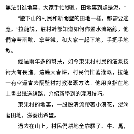
無法引進地裏，大家手忙腳亂，田地裏到處是泥。”
“搬下山的村民和新開墾的田地一樣，都需要適
應。”拉龍説，駐村幹部知道如何佈置水流路線，他
們穿著雨靴、拿著鐵，和大家一起下地，手把手地
教。
經過兩年多的幫扶，如今東果村村民的灌溉技
術大有長進。這幾天春耕，村民們忙著灌溉，拉龍
一有空還會去隔壁村討教灌溉方法。他用食指在地
上畫出幾道線路，介紹新學到的灌溉技巧。
東果村的地裏，一股股清流帶著小浪花，浸潤
著田地，滋養出希望。
過去在山上，村民們耕地全靠騾子、牛、馬，