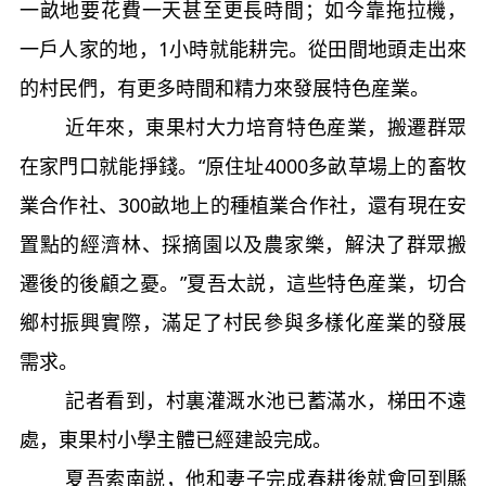
一畝地要花費一天甚至更長時間；如今靠拖拉機，
一戶人家的地，1小時就能耕完。從田間地頭走出來
的村民們，有更多時間和精力來發展特色産業。
近年來，東果村大力培育特色産業，搬遷群眾
在家門口就能掙錢。“原住址4000多畝草場上的畜牧
業合作社、300畝地上的種植業合作社，還有現在安
置點的經濟林、採摘園以及農家樂，解決了群眾搬
遷後的後顧之憂。”夏吾太説，這些特色産業，切合
鄉村振興實際，滿足了村民參與多樣化産業的發展
需求。
記者看到，村裏灌溉水池已蓄滿水，梯田不遠
處，東果村小學主體已經建設完成。
夏吾索南説，他和妻子完成春耕後就會回到縣