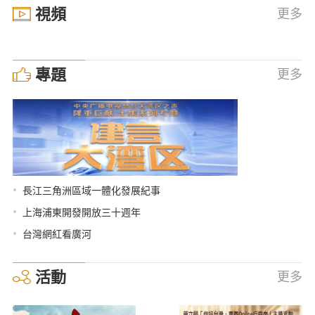
視頻
更多
專題
更多
•
長江三角洲區域一體化發展紀事
•
上海浦東開發開放三十週年
•
台灣網紅看廣河
活動
更多