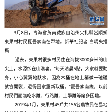
3月8日，青海省黃南藏族自治州尖扎縣當順鄉
東果村村民夏吾索南在犁地。新華社記者 白瑪央措
攝
過去，東果村很多村民住在海拔3000多米的山
尖上，水源卻在山溝裏。“每天清晨5點，大家就要動
身，小心翼翼地馱水，因為木桶在地上稍微一磕碰
就會開裂，還得回家重新取桶。”夏吾索南説，以前
村民們面臨吃水難、行路難、上學難等諸多困難。
2019年1月，東果村45戶共156名農牧民在易地