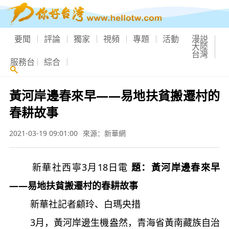
要聞
評論
獨家
視頻
專題
活動
漫説
大陸
台灣
服務台
綜合
黃河岸邊春來早——易地扶貧搬遷村的
春耕故事
2021-03-19 09:01:00
來源：新華網
新華社西寧3月18日電
題：黃河岸邊春來早
——易地扶貧搬遷村的春耕故事
新華社記者顧玲、白瑪央措
3月，黃河岸邊生機盎然，青海省黃南藏族自治