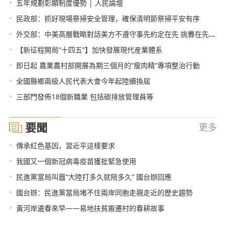
•
五年規劃彰顯制度優勢 | 人民論壇
•
民政部：抓好現場祭掃安全管理，確保清明節祭掃平安有序
•
外交部：中美高層戰略對話美方不遵守事先約定在先 挑釁在先 挑起爭端在先
•
【新征程開局“十四五”】加快發展現代産業體系
•
即日起 農業農村部開展為期三個月的“瘦肉精”專項整治行動
•
全國縣鄉兩級人民代表大會今年起陸續換屆
•
三部門發佈18個新職業 包括碳排放管理員等
要聞
更多
•
傳承紅色基因，習近平這樣要求
•
我國又一個新冠病毒疫苗獲批緊急使用
•
民進黨當局叫囂“大陸打多久就陪多久” 國台辦回應
•
國台辦：民進黨當局堵不住兩岸同胞走親走近的歷史趨勢
•
黃河岸邊春來早——易地扶貧搬遷村的春耕故事