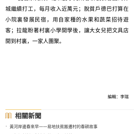
城繼續打工，每月收入近萬元；脫貧戶德巴打算在
小院裏發展民宿，用自家種的水果和蔬菜招待遊
客；拉龍盼著村裏小學開學後，讓大女兒把文具店
開到村裏，一家人團聚。
編輯：李瑞
相關新聞
•
黃河岸邊春來早——易地扶貧搬遷村的春耕故事