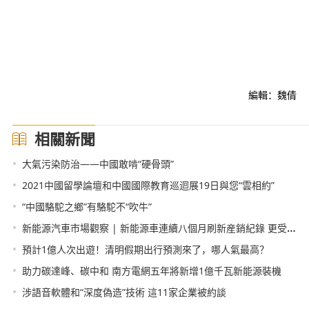
編輯：魏倩
相關新聞
•
大氣污染防治——中國敢啃“硬骨頭”
•
2021中國留學論壇和中國國際教育巡迴展19日與您“雲相約”
•
“中國駱駝之鄉”有駱駝不“吹牛”
•
新能源汽車市場觀察 | 新能源車連續八個月刷新産銷紀錄 更受年輕人青睞
•
預計1億人次出遊！清明假期出行預測來了，哪人氣最高？
•
助力碳達峰、碳中和 南方電網五年將新增1億千瓦新能源裝機
•
涉語音軟體和“深度偽造”技術 這11家企業被約談