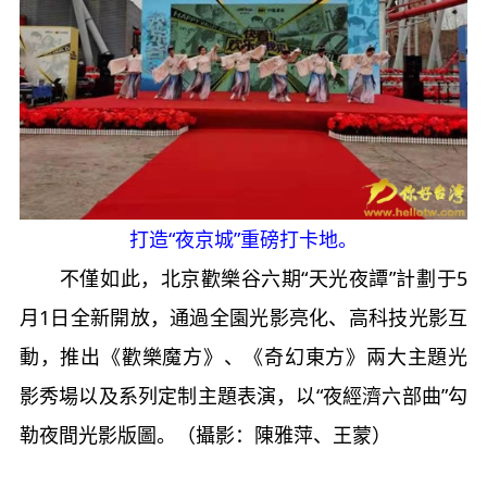
打造“夜京城”重磅打卡地。
不僅如此，北京歡樂谷六期“天光夜譚”計劃于5
月1日全新開放，通過全園光影亮化、高科技光影互
動，推出《歡樂魔方》、《奇幻東方》兩大主題光
影秀場以及系列定制主題表演，以“夜經濟六部曲”勾
勒夜間光影版圖。（攝影：陳雅萍、王蒙）