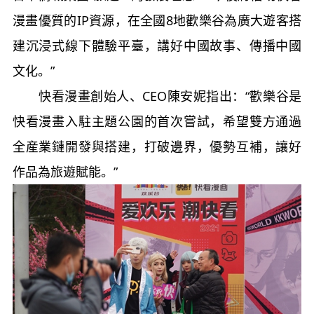
漫畫優質的IP資源，在全國8地歡樂谷為廣大遊客搭
建沉浸式線下體驗平臺，講好中國故事、傳播中國
文化。”
快看漫畫創始人、CEO陳安妮指出：“歡樂谷是
快看漫畫入駐主題公園的首次嘗試，希望雙方通過
全産業鏈開發與搭建，打破邊界，優勢互補，讓好
作品為旅遊賦能。”