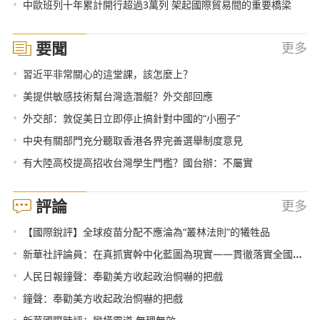
•
中歐班列十年累計開行超過3萬列 架起國際貿易間的重要橋梁
要聞
更多
•
習近平非常關心的這堂課，該怎麼上？
•
美提供敏感技術幫台灣造潛艇？外交部回應
•
外交部：敦促美日立即停止搞針對中國的“小圈子”
•
中央有關部門充分聽取香港各界完善選舉制度意見
•
有大陸高校提高招收台灣學生門檻？國台辦：不屬實
評論
更多
•
【國際銳評】全球疫苗分配不應淪為“叢林法則”的犧牲品
•
新華社評論員：在真抓實幹中化藍圖為現實——貫徹落實全國兩會精神
•
人民日報鐘聲：奉勸美方收起政治恫嚇的把戲
•
鐘聲：奉勸美方收起政治恫嚇的把戲