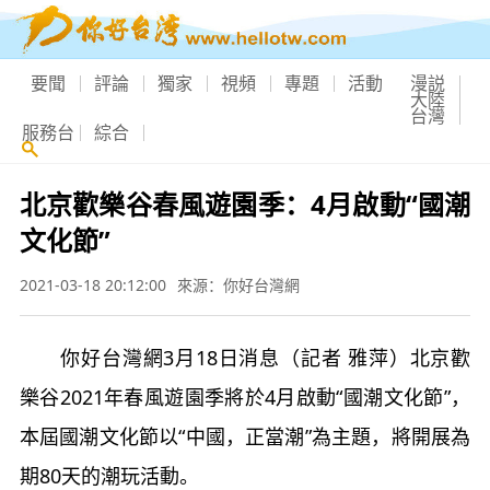
要聞
評論
獨家
視頻
專題
活動
漫説
大陸
台灣
服務台
綜合
北京歡樂谷春風遊園季：4月啟動“國潮
文化節”
2021-03-18 20:12:00
來源：你好台灣網
你好台灣網3月18日消息（記者 雅萍）北京歡
樂谷2021年春風遊園季將於4月啟動“國潮文化節”，
本屆國潮文化節以“中國，正當潮”為主題，將開展為
期80天的潮玩活動。