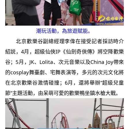
潮玩活動，為旅遊賦能。
北京歡樂谷副總經理李偉在接受記者採訪時介
紹説，4月，超級仙俠IP《仙劍奇俠傳》將空降歡樂
谷；5月，JK、Lolita、次元音樂以及China Joy帶來
的cosplay舞臺劇、宅舞表演等，多元的次元文化將
在北京歡樂谷激情碰撞；6月，還將舉辦“超級兒童
節”主題活動，由呆萌可愛的歡樂鴨坐鎮水槍大戰。