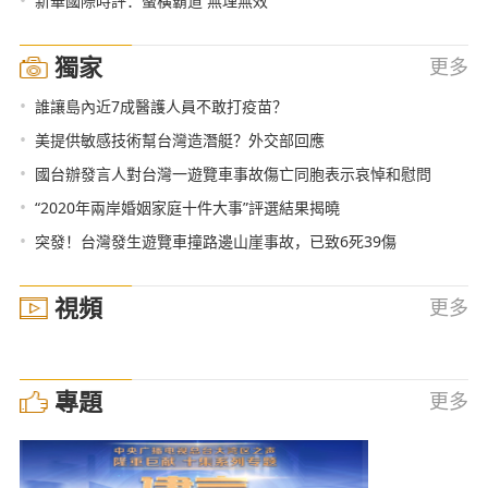
•
新華國際時評：蠻橫霸道 無理無效
獨家
更多
•
誰讓島內近7成醫護人員不敢打疫苗？
•
美提供敏感技術幫台灣造潛艇？外交部回應
•
國台辦發言人對台灣一遊覽車事故傷亡同胞表示哀悼和慰問
•
“2020年兩岸婚姻家庭十件大事”評選結果揭曉
•
突發！台灣發生遊覽車撞路邊山崖事故，已致6死39傷
視頻
更多
專題
更多