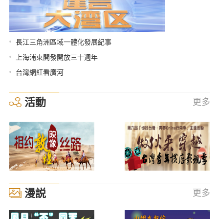
•
長江三角洲區域一體化發展紀事
•
上海浦東開發開放三十週年
•
台灣網紅看廣河
活動
更多
漫説
更多